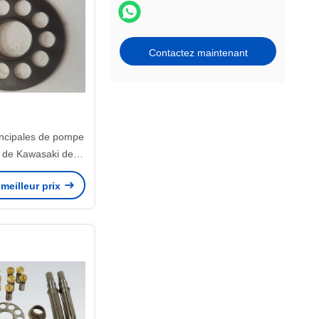
Contactez maintenant
incipales de pompe
e de Kawasaki de
atrice rénovent le
meilleur prix
ment élevé