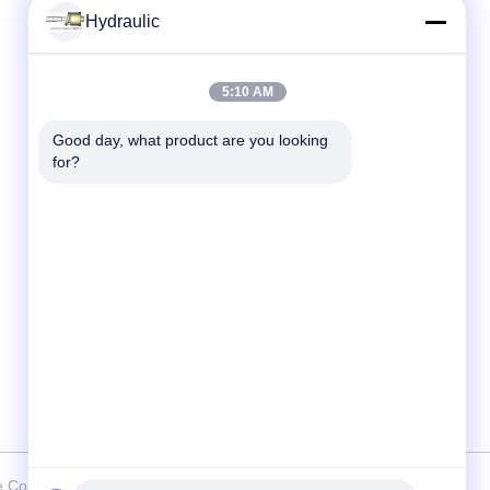
Hydraulic
Contact rapide
5:10 AM
Téléphone :
86-139-12460468
Good day, what product are you looking 
for?
Email
admin@hlhydraulics.com
Adresse:
Parc industriel de Furong, secteur de Xishan,
ville de Wuxi
e Copyright 2019-2026 HongLi Hydraulic Pump Co.,LtD . Tous