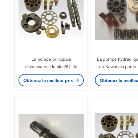
La pompe principale
La pompe hydrauliq
d'excavatrice le bloc/8T de
de Kawasaki parti
culasse de Kawasaki K3SVD36
K3SP36B K3SVD36 d
Obtenez le meilleur prix
Obtenez le meilleu
partie la série de K3V