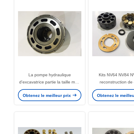
La pompe hydraulique
Kits NV64 NV84 N
d'excavatrice partie la taille multi
reconstruction de 
Foundable de NX 15 NX45
hydraulique/kits de 
Obtenez le meilleur prix
Obtenez le meilleu
KVC925 KVC930
cylindre de l'hydr