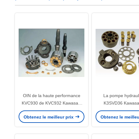
OIN de la haute performance
La pompe hydraul
KVC930 de KVC932 Kawasaki
K3SVD36 Kawasak
Hydraulic Pump Parts Kvc 925
partie/de la guide d
Obtenez le meilleur prix
Obtenez le meilleu
roulement à bill