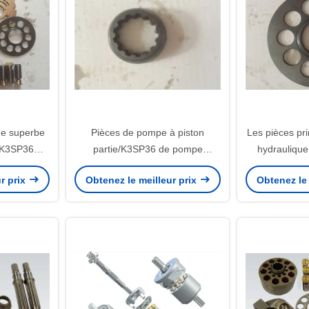
ue superbe
Pièces de pompe à piston
Les pièces pr
e K3SP36C
partie/K3SP36 de pompe
hydrauliqu
isponible
hydraulique de Kawasaki de
pompe d'excav
r prix
Obtenez le meilleur prix
Obtenez le 
moteur de voyage
rende