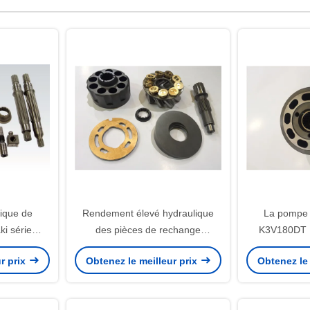
ique de
Rendement élevé hydraulique
La pompe 
i série
des pièces de rechange
K3V180DT 
e ressort
K3SP36C K3V63BDT K3V140DT
Kawasaki pa
r prix
Obtenez le meilleur prix
Obtenez le 
es K3V
de pompe de longue durée
long