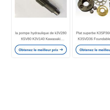
la pompe hydraulique de k3V280
Plat superbe K3SP3
K5V80 K3V140 Kawasaki
K3SVD36 Foundable 
partie/pièce hydraulique de
de pompe hydraul
Obtenez le meilleur prix
Obtenez le meilleu
pompe à piston
Kawasaki