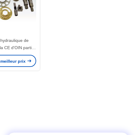
hydraulique de
la CE d'OIN partie
ement de K3V140
meilleur prix
60 K3V280