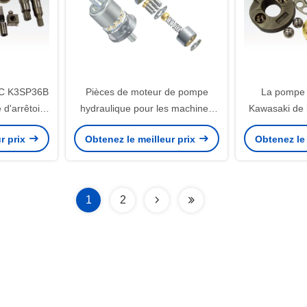
6C K3SP36B
Pièces de moteur de pompe
La pompe 
d'arrêtoir
hydraulique pour les machines
Kawasaki de 
ique de
de construction NV172 NV210
le remplac
r prix
Obtenez le meilleur prix
Obtenez le 
NV270 NV237
K3V1
1
2