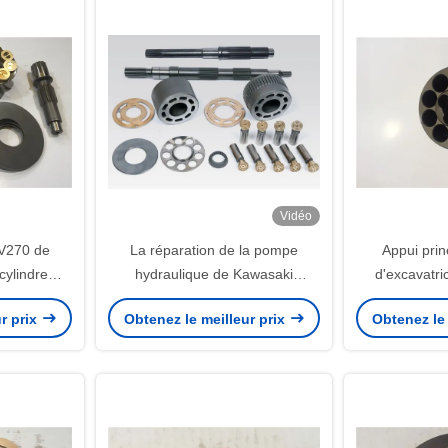
Vidéo
V270 de
La réparation de la pompe
Appui pri
cylindre
hydraulique de Kawasaki
d'excavatri
réparation
partie/du plateau oscillant haute
réparation de
r prix
Obtenez le meilleur prix
Obtenez le 
aulique
performance
de K3SP3