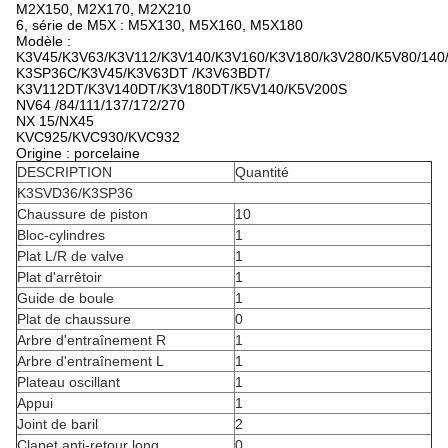
M2X150, M2X170, M2X210
6, série de M5X : M5X130, M5X160, M5X180
Modèle :
K3V45/K3V63/K3V112/K3V140/K3V160/K3V180/k3V280/K5V80/140
K3SP36C/K3V45/K3V63DT /K3V63BDT/
K3V112DT/K3V140DT/K3V180DT/K5V140/K5V200S
NV64 /84/111/137/172/270
NX 15/NX45
KVC925/KVC930/KVC932
Origine : porcelaine
DESCRIPTION
Quantité
K3SVD36/K3SP36
Chaussure de piston
10
Bloc-cylindres
1
Plat L/R de valve
1
Plat d'arrêtoir
1
Guide de boule
1
Plat de chaussure
0
Arbre d'entraînement R
1
Arbre d'entraînement L
1
Plateau oscillant
1
Appui
1
Joint de baril
2
Clapet anti-retour long
0