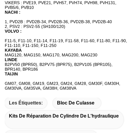
VIKERS : PVE19, PVE21, PVH57, PVH74, PVH98, PVH131,
PVB5/6, PVB10
NACHI :
1, PVD2B : PVD2B-34, PVD2B-36, PVD2B-38, PVD2B-40
2, PSV2 : PSV2-55 (SH100/120)
VOLVO :
F11-5, F11-10, F11-14, F11-19, F11-58, F11-60, F11-80, F11-90,
F11-110, F11-150, F11-250
KAYABA
MAG120, MAG150, MAG170, MAG200, MAG230
LINDE
B2PV50 (BPR50), B2PV75 (BPR75), B2PV105 (BPR105),
BPR140, BPR186
TAIJIN
GM07, GM08, GM19, GM23, GM24, GM28, GM30F, GM30H,
GM30VA, GM35VA, GM38H, GM38VA
Les Étiquettes:
Bloc De Culasse
Kits De Réparation De Cylindre De L'hydraulique