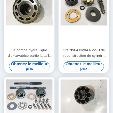
La pompe hydraulique
Kits NV64 NV84 NV270 de
d'excavatrice partie la taille
reconstruction de cylindre
multi Foundable de NX 15
hydraulique/kits de
Obtenez le meilleur
Obtenez le meilleur
NX45 KVC925 KVC930
réparation cylindre de
prix
prix
l'hydraulique