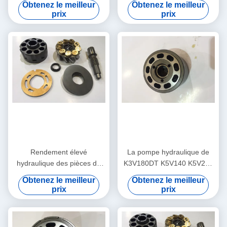
Obtenez le meilleur
Obtenez le meilleur
Pump Parts Kvc 925
roulement à billes K3V
prix
prix
Rendement élevé
La pompe hydraulique de
hydraulique des pièces de
K3V180DT K5V140 K5V200
rechange K3SP36C
Kawasaki partie des biens
Obtenez le meilleur
Obtenez le meilleur
K3V63BDT K3V140DT de
de longue durée
prix
prix
pompe de longue durée