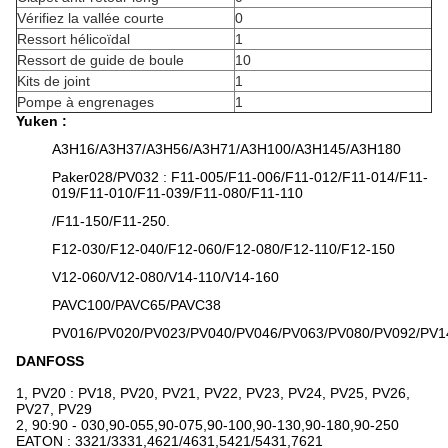
Vérifiez la vallée courte
0
Ressort hélicoïdal
1
Ressort de guide de boule
10
Kits de joint
1
Pompe à engrenages
1
Yuken :
A3H16/A3H37/A3H56/A3H71/A3H100/A3H145/A3H180
Paker028/PV032 : F11-005/F11-006/F11-012/F11-014/F11-
019/F11-010/F11-039/F11-080/F11-110
/F11-150/F11-250.
F12-030/F12-040/F12-060/F12-080/F12-110/F12-150
V12-060/V12-080/V14-110/V14-160
PAVC100/PAVC65/PAVC38
PV016/PV020/PV023/PV040/PV046/PV063/PV080/PV092/PV1
DANFOSS
1, PV20 : PV18, PV20, PV21, PV22, PV23, PV24, PV25, PV26,
PV27, PV29
2, 90:90 - 030,90-055,90-075,90-100,90-130,90-180,90-250
EATON : 3321/3331,4621/4631,5421/5431,7621