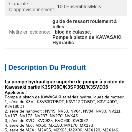
Capacité
100 Ensembles/mois
D'approvisionnement:
guide de ressort roulement à 
billes
Mettre en évidence:
, 
bloc de culasse
, 
Pompe à piston de KAWASAKI 
Hydraulic
Description Du Produit
La pompe hydraulique superbe de pompe à piston de
Kawasaki partie K3SP36C/K3SP36B/K3SVD36
Appliions :
Pompe à piston de KAWASAKI et séries hydrauliques de moteur
1, série de K3V : K3V63DT/BDT, K3V112DT/BDT, K3V140DT,
K3V180DT
2, série de nanovolt : NV45, NV50, NV64, NV84, NV90, NV111,
NV137, NV172, NV237, NV270, NVK45
3, série de KVC : KVC925, KVC930, KVC932
4, série de MX : MX50, MX150, MX170, MX173
5, série de M2X : M2X55, M2X63, M2X96, M2X120, M2X146,