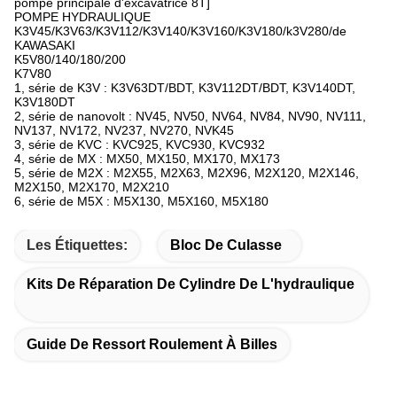
pompe principale d'excavatrice 8T]
POMPE HYDRAULIQUE
K3V45/K3V63/K3V112/K3V140/K3V160/K3V180/k3V280/de
KAWASAKI
K5V80/140/180/200
K7V80
1, série de K3V : K3V63DT/BDT, K3V112DT/BDT, K3V140DT,
K3V180DT
2, série de nanovolt : NV45, NV50, NV64, NV84, NV90, NV111,
NV137, NV172, NV237, NV270, NVK45
3, série de KVC : KVC925, KVC930, KVC932
4, série de MX : MX50, MX150, MX170, MX173
5, série de M2X : M2X55, M2X63, M2X96, M2X120, M2X146,
M2X150, M2X170, M2X210
6, série de M5X : M5X130, M5X160, M5X180
Les Étiquettes:
Bloc De Culasse
Kits De Réparation De Cylindre De L'hydraulique
Guide De Ressort Roulement À Billes