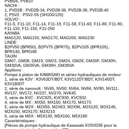
PVB5/6, PVB10
NACHI :
1, PVD2B : PVD2B-34, PVD2B-36, PVD2B-38, PVD2B-40
2, PSV2 : PSV2-55 (SH100/120)
VOLVO :
F11-5, F11-10, F11-14, F11-19, F11-58, F11-60, F11-80, F11-90,
F11-110, F11-150, F11-250
KAYABA
MAG120, MAG150, MAG170, MAG200, MAG230
LINDE
B2PV50 (BPR50), B2PV75 (BPR75), B2PV105 (BPR105),
BPR140, BPR186
TAIJIN
GM07, GM08, GM19, GM23, GM24, GM28, GM30F, GM30H,
GM30VA, GM35VA, GM38H, GM38VA
Appliions :
Pompe à piston de KAWASAKI et séries hydrauliques de moteur
1, série de K3V : K3V63DT/BDT, K3V112DT/BDT, K3V140DT,
K3V180DT
2, série de nanovolt : NV45, NV50, NV64, NV84, NV90, NV111,
NV137, NV172, NV237, NV270, NVK45
3, série de KVC : KVC925, KVC930, KVC932
4, série de MX : MX50, MX150, MX170, MX173
5, série de M2X : M2X55, M2X63, M2X96, M2X120, M2X146,
M2X150, M2X170, M2X210
6, série de M5X : M5X130, M5X160, M5X180
Caractéristiques :
[Pièces de pompe hydraulique de Kawasaki K3SVD36 pour la