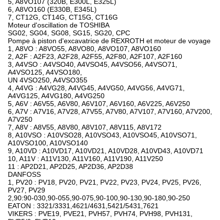
5, A8VO107 (320B, E300L, E325L)
6, A8VO160 (E330B, E345L)
7, CT12G, CT14G, CT15G, CT16G
Moteur d'oscillation de TOSHIBA
SG02, SG04, SG08, SG15, SG20, CPC
Pompe à piston d'excavatrice de REXROTH et moteur de voyage
1, A8VO : A8VO55, A8VO80, A8VO107, A8VO160
2, A2F : A2F23, A2F28, A2F55, A2F80, A2F107, A2F160
3, A4VSO : A4VSO40, A4VSO45, A4VSO56, A4VSO71,
A4VSO125, A4VSO180,
UN 4VSO250, A4VSO355
4, A4VG : A4VG28, A4VG45, A4VG50, A4VG56, A4VG71,
A4VG125, A4VG180, A4VG250
5, A6V : A6V55, A6V80, A6V107, A6V160, A6V225, A6V250
6, A7V : A7V16, A7V28, A7V55, A7V80, A7V107, A7V160, A7V200,
A7V250
7, A8V : A8V55, A8V80, A8V107, A8V115, A8V172
8, A10VSO : A10VSO28, A10VSO43, A10VSO45, A10VSO71,
A10VSO100, A10VSO140
9, A10VD : A10VD17, A10VD21, A10VD28, A10VD43, A10VD71
10, A11V : A11V130, A11V160, A11V190, A11V250
11 : AP2D21, AP2D25, AP2D36, AP2D38
DANFOSS
1, PV20 : PV18, PV20, PV21, PV22, PV23, PV24, PV25, PV26,
PV27, PV29
2,90:90-030,90-055,90-075,90-100,90-130,90-180,90-250
EATON : 3321/3331,4621/4631,5421/5431,7621
VIKERS : PVE19, PVE21, PVH57, PVH74, PVH98, PVH131,