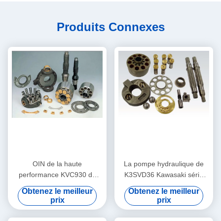
Produits Connexes
OIN de la haute
La pompe hydraulique de
performance KVC930 de
K3SVD36 Kawasaki série
KVC932 Kawasaki Hydraulic
partie/de la guide de ressort
Obtenez le meilleur
Obtenez le meilleur
Pump Parts Kvc 925
roulement à billes K3V
prix
prix