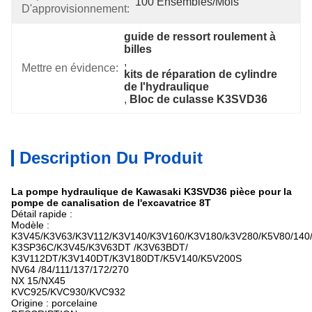
100 Ensembles/mois
D'approvisionnement:
guide de ressort roulement à 
billes
, 
Mettre en évidence:
kits de réparation de cylindre 
de l'hydraulique
, 
Bloc de culasse K3SVD36
Description Du Produit
La pompe hydraulique de Kawasaki K3SVD36 pièce pour la
pompe de canalisation de l'excavatrice 8T
Détail rapide :
Modèle :
K3V45/K3V63/K3V112/K3V140/K3V160/K3V180/k3V280/K5V80/140
K3SP36C/K3V45/K3V63DT /K3V63BDT/
K3V112DT/K3V140DT/K3V180DT/K5V140/K5V200S
NV64 /84/111/137/172/270
NX 15/NX45
KVC925/KVC930/KVC932
Origine : porcelaine