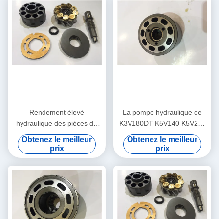
Rendement élevé
La pompe hydraulique de
hydraulique des pièces de
K3V180DT K5V140 K5V200
rechange K3SP36C
Kawasaki partie des biens
Obtenez le meilleur
Obtenez le meilleur
K3V63BDT K3V140DT de
de longue durée
prix
prix
pompe de longue durée