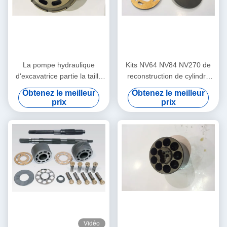
La pompe hydraulique
Kits NV64 NV84 NV270 de
d'excavatrice partie la taille
reconstruction de cylindre
multi Foundable de NX 15
hydraulique/kits de
Obtenez le meilleur
Obtenez le meilleur
NX45 KVC925 KVC930
réparation cylindre de
prix
prix
l'hydraulique
Vidéo