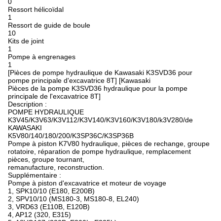
0
Ressort hélicoïdal
1
Ressort de guide de boule
10
Kits de joint
1
Pompe à engrenages
1
[Pièces de pompe hydraulique de Kawasaki K3SVD36 pour
pompe principale d'excavatrice 8T] [Kawasaki
Pièces de la pompe K3SVD36 hydraulique pour la pompe
principale de l'excavatrice 8T]
Description :
POMPE HYDRAULIQUE
K3V45/K3V63/K3V112/K3V140/K3V160/K3V180/k3V280/de
KAWASAKI
K5V80/140/180/200/K3SP36C/K3SP36B
Pompe à piston K7V80 hydraulique, pièces de rechange, groupe
rotatoire, réparation de pompe hydraulique, remplacement
pièces, groupe tournant,
remanufacture, reconstruction.
Supplémentaire :
Pompe à piston d'excavatrice et moteur de voyage
1, SPK10/10 (E180, E200B)
2, SPV10/10 (MS180-3, MS180-8, EL240)
3, VRD63 (E110B, E120B)
4, AP12 (320, E315)