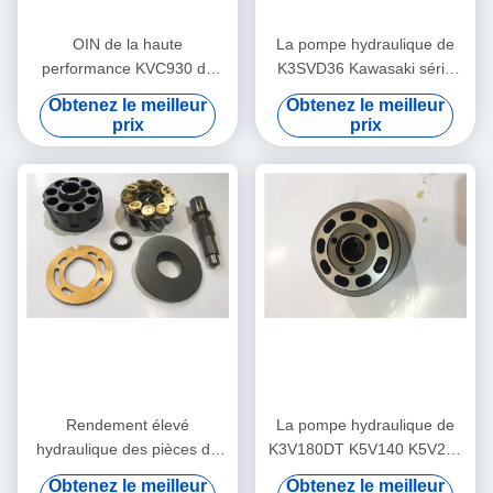
OIN de la haute
La pompe hydraulique de
performance KVC930 de
K3SVD36 Kawasaki série
KVC932 Kawasaki Hydraulic
partie/de la guide de ressort
Obtenez le meilleur
Obtenez le meilleur
Pump Parts Kvc 925
roulement à billes K3V
prix
prix
Rendement élevé
La pompe hydraulique de
hydraulique des pièces de
K3V180DT K5V140 K5V200
rechange K3SP36C
Kawasaki partie des biens
Obtenez le meilleur
Obtenez le meilleur