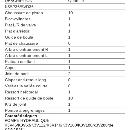
DESCRIPTION
Quantité
K3SP36/SVD36
Chaussure de piston
10
Bloc-cylindres
1
Plat L/R de valve
1
Plat d'arrêtoir
1
Guide de boule
1
Plat de chaussure
0
Arbre d'entraînement R
1
Arbre d'entraînement L
1
Plateau oscillant
1
Appui
1
Joint de baril
2
Clapet anti-retour long
0
Vérifiez la vallée courte
0
Ressort hélicoïdal
1
Ressort de guide de boule
10
Kits de joint
1
Pompe à engrenages
1
Caractéristiques :
POMPE HYDRAULIQUE
K3V45/K3V63/K3V112/K3V140/K3V160/K3V180/k3V280/de
KAWASAKI