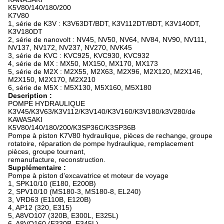
K5V80/140/180/200
K7V80
1, série de K3V : K3V63DT/BDT, K3V112DT/BDT, K3V140DT,
K3V180DT
2, série de nanovolt : NV45, NV50, NV64, NV84, NV90, NV111,
NV137, NV172, NV237, NV270, NVK45
3, série de KVC : KVC925, KVC930, KVC932
4, série de MX : MX50, MX150, MX170, MX173
5, série de M2X : M2X55, M2X63, M2X96, M2X120, M2X146,
M2X150, M2X170, M2X210
6, série de M5X : M5X130, M5X160, M5X180
Description :
POMPE HYDRAULIQUE
K3V45/K3V63/K3V112/K3V140/K3V160/K3V180/k3V280/de
KAWASAKI
K5V80/140/180/200/K3SP36C/K3SP36B
Pompe à piston K7V80 hydraulique, pièces de rechange, groupe
rotatoire, réparation de pompe hydraulique, remplacement
pièces, groupe tournant,
remanufacture, reconstruction.
Supplémentaire :
Pompe à piston d'excavatrice et moteur de voyage
1, SPK10/10 (E180, E200B)
2, SPV10/10 (MS180-3, MS180-8, EL240)
3, VRD63 (E110B, E120B)
4, AP12 (320, E315)
5, A8VO107 (320B, E300L, E325L)
6, A8VO160 (E330B, E345L)