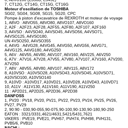
7, CT12G, CT14G, CT15G, CT16G
Moteur d'oscillation de TOSHIBA
SG02, SG04, SG08, SG15, SG20, CPC
Pompe à piston d'excavatrice de REXROTH et moteur de voyage
1, A8VO : A8VO55, A8VO80, A8VO107, A8VO160
2, A2F : A2F23, A2F28, A2F55, A2F80, A2F107, A2F160
3, A4VSO : A4VSO40, A4VSO45, A4VSO56, A4VSO71,
A4VSO125, A4VSO180,
UN 4VSO250, A4VSO355
4, A4VG : A4VG28, A4VG45, A4VG50, A4VG56, A4VG71,
A4VG125, A4VG180, A4VG250
5, A6V : A6V55, A6V80, A6V107, A6V160, A6V225, A6V250
6, A7V : A7V16, A7V28, A7V55, A7V80, A7V107, A7V160, A7V200,
A7V250
7, A8V : A8V55, A8V80, A8V107, A8V115, A8V172
8, A10VSO : A10VSO28, A10VSO43, A10VSO45, A10VSO71,
A10VSO100, A10VSO140
9, A10VD : A10VD17, A10VD21, A10VD28, A10VD43, A10VD71
10, A11V : A11V130, A11V160, A11V190, A11V250
11 : AP2D21, AP2D25, AP2D36, AP2D38
DANFOSS
1, PV20 : PV18, PV20, PV21, PV22, PV23, PV24, PV25, PV26,
PV27, PV29
2, 90:90 - 030,90-055,90-075,90-100,90-130,90-180,90-250
EATON : 3321/3331,4621/4631,5421/5431,7621
VIKERS : PVE19, PVE21, PVH57, PVH74, PVH98, PVH131,
PVB5/6, PVB10
NACHI :