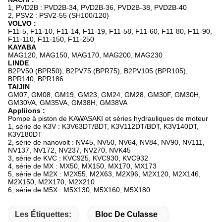
1, PVD2B : PVD2B-34, PVD2B-36, PVD2B-38, PVD2B-40
2, PSV2 : PSV2-55 (SH100/120)
VOLVO :
F11-5, F11-10, F11-14, F11-19, F11-58, F11-60, F11-80, F11-90,
F11-110, F11-150, F11-250
KAYABA
MAG120, MAG150, MAG170, MAG200, MAG230
LINDE
B2PV50 (BPR50), B2PV75 (BPR75), B2PV105 (BPR105),
BPR140, BPR186
TAIJIN
GM07, GM08, GM19, GM23, GM24, GM28, GM30F, GM30H,
GM30VA, GM35VA, GM38H, GM38VA
Appliions :
Pompe à piston de KAWASAKI et séries hydrauliques de moteur
1, série de K3V : K3V63DT/BDT, K3V112DT/BDT, K3V140DT,
K3V180DT
2, série de nanovolt : NV45, NV50, NV64, NV84, NV90, NV111,
NV137, NV172, NV237, NV270, NVK45
3, série de KVC : KVC925, KVC930, KVC932
4, série de MX : MX50, MX150, MX170, MX173
5, série de M2X : M2X55, M2X63, M2X96, M2X120, M2X146,
M2X150, M2X170, M2X210
6, série de M5X : M5X130, M5X160, M5X180
Les Étiquettes:
Bloc De Culasse