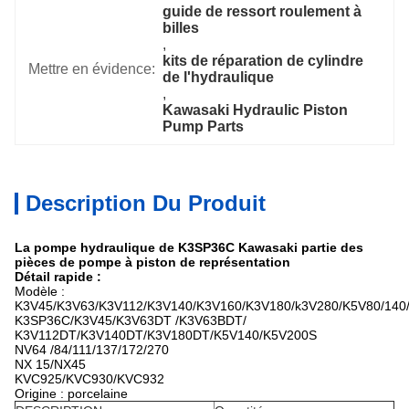
guide de ressort roulement à 
billes
, 
kits de réparation de cylindre 
Mettre en évidence:
de l'hydraulique
, 
Kawasaki Hydraulic Piston 
Pump Parts
Description Du Produit
La pompe hydraulique de K3SP36C Kawasaki partie des
pièces de pompe à piston de représentation
Détail rapide :
Modèle :
K3V45/K3V63/K3V112/K3V140/K3V160/K3V180/k3V280/K5V80/140
K3SP36C/K3V45/K3V63DT /K3V63BDT/
K3V112DT/K3V140DT/K3V180DT/K5V140/K5V200S
NV64 /84/111/137/172/270
NX 15/NX45
KVC925/KVC930/KVC932
Origine : porcelaine