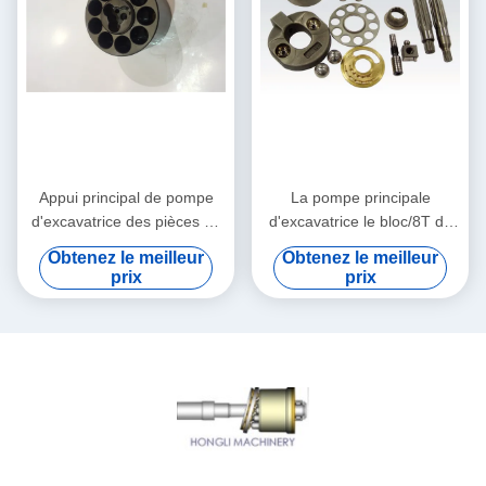
Appui principal de pompe
La pompe principale
d'excavatrice des pièces de
d'excavatrice le bloc/8T de
réparation de pompe
culasse de Kawasaki
Obtenez le meilleur
Obtenez le meilleur
hydraulique de K3SP36B
K3SVD36 partie la série de
prix
prix
K3SP36C 8T
K3V