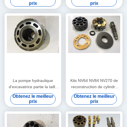
K3V63BDT K3V140DT de
de longue durée
prix
prix
pompe de longue durée
La pompe hydraulique
Kits NV64 NV84 NV270 de
d'excavatrice partie la taille
reconstruction de cylindre
multi Foundable de NX 15
hydraulique/kits de
Obtenez le meilleur
Obtenez le meilleur
NX45 KVC925 KVC930
réparation cylindre de
prix
prix
l'hydraulique