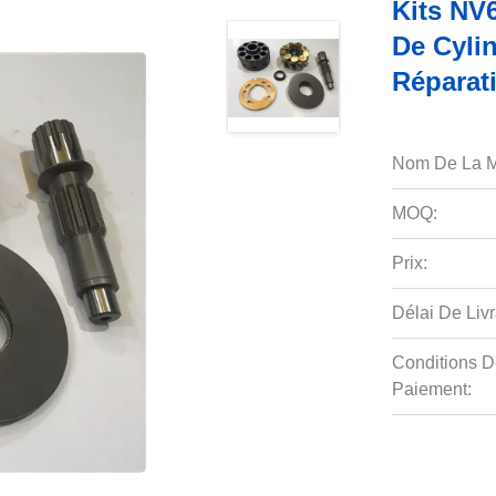
Kits NV
De Cyli
Réparat
Nom De La M
MOQ:
Prix:
Délai De Livr
Conditions D
Paiement: