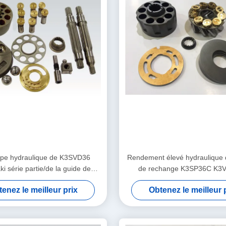
pe hydraulique de K3SVD36
Rendement élevé hydraulique 
i série partie/de la guide de
de rechange K3SP36C K3
ort roulement à billes K3V
K3V140DT de pompe de long
enez le meilleur prix
Obtenez le meilleur 