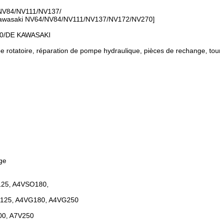
4/NV84/NV111/NV137/
de Kawasaki NV64/NV84/NV111/NV137/NV172/NV270]
0/DE KAWASAKI
 rotatoire, réparation de pompe hydraulique, pièces de rechange, tou
ge
125, A4VSO180,
G125, A4VG180, A4VG250
00, A7V250