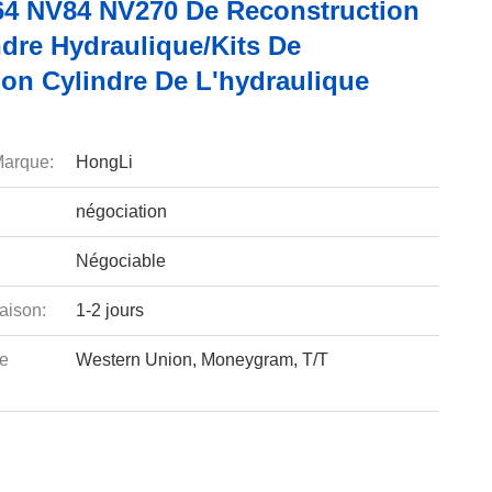
64 NV84 NV270 De Reconstruction
ndre Hydraulique/kits De
ion Cylindre De L'hydraulique
arque:
HongLi
négociation
Négociable
aison:
1-2 jours
e
Western Union, Moneygram, T/T