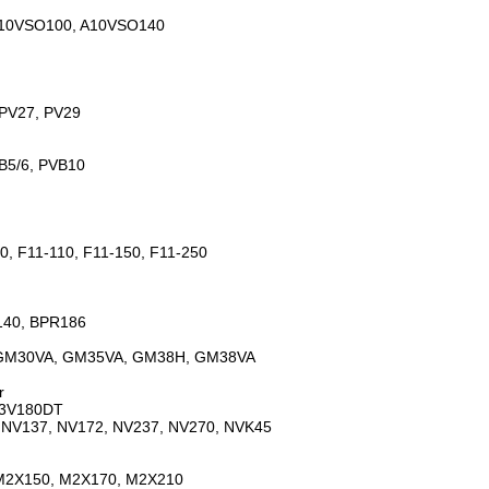
A10VSO100, A10VSO140
 PV27, PV29
B5/6, PVB10
90, F11-110, F11-150, F11-250
140, BPR186
 GM30VA, GM35VA, GM38H, GM38VA
r
K3V180DT
1, NV137, NV172, NV237, NV270, NVK45
 M2X150, M2X170, M2X210