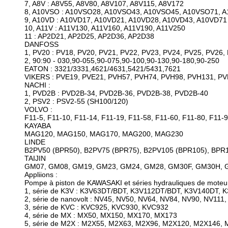
7, A8V : A8V55, A8V80, A8V107, A8V115, A8V172
8, A10VSO : A10VSO28, A10VSO43, A10VSO45, A10VSO71, 
9, A10VD : A10VD17, A10VD21, A10VD28, A10VD43, A10VD71
10, A11V : A11V130, A11V160, A11V190, A11V250
11 : AP2D21, AP2D25, AP2D36, AP2D38
DANFOSS
1, PV20 : PV18, PV20, PV21, PV22, PV23, PV24, PV25, PV26,
2, 90:90 - 030,90-055,90-075,90-100,90-130,90-180,90-250
EATON : 3321/3331,4621/4631,5421/5431,7621
VIKERS : PVE19, PVE21, PVH57, PVH74, PVH98, PVH131, PV
NACHI :
1, PVD2B : PVD2B-34, PVD2B-36, PVD2B-38, PVD2B-40
2, PSV2 : PSV2-55 (SH100/120)
VOLVO :
F11-5, F11-10, F11-14, F11-19, F11-58, F11-60, F11-80, F11-
KAYABA
MAG120, MAG150, MAG170, MAG200, MAG230
LINDE
B2PV50 (BPR50), B2PV75 (BPR75), B2PV105 (BPR105), BPR
TAIJIN
GM07, GM08, GM19, GM23, GM24, GM28, GM30F, GM30H,
Appliions :
Pompe à piston de KAWASAKI et séries hydrauliques de moteu
1, série de K3V : K3V63DT/BDT, K3V112DT/BDT, K3V140DT, 
2, série de nanovolt : NV45, NV50, NV64, NV84, NV90, NV11
3, série de KVC : KVC925, KVC930, KVC932
4, série de MX : MX50, MX150, MX170, MX173
5, série de M2X : M2X55, M2X63, M2X96, M2X120, M2X146,