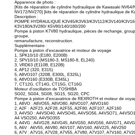
Apparence de photo :
[Kits de réparation de cylindre hydraulique de Kawasaki NV6
NV172/NV270] [kits de réparation de cylindre hydraulique 
Description :
POMPE HYDRAULIQUE K3V45/K3V63/K3V112/K3V140/K3V16
K3V180/k3V280/ K5V80/140/180/200
Pompe à piston K7V80 hydraulique, pièces de rechange, groupe
groupe,
remanufacture, reconstruction.
Supplémentaire :
Pompe à piston d'excavatrice et moteur de voyage
1, SPK10/10 (E180, E200B)
2, SPV10/10 (MS180-3, MS180-8, EL240)
3, VRD63 (E110B, E120B)
4, AP12 (320, E315)
5, A8VO107 (320B, E300L, E325L)
6, A8VO160 (E330B, E345L)
7, CT12G, CT14G, CT15G, CT16G
Moteur d'oscillation de TOSHIBA
SG02, SG04, SG08, SG15, SG20, CPC
Pompe à piston d'excavatrice de REXROTH et moteur de voya
1, A8VO : A8VO55, A8VO80, A8VO107, A8VO160
2, A2F : A2F23, A2F28, A2F55, A2F80, A2F107, A2F160
3, A4VSO : A4VSO40, A4VSO45, A4VSO56, A4VSO71, A4VSO
A4 VSO250, A4VSO355
4, A4VG : A4VG28, A4VG45, A4VG50, A4VG56, A4VG71, A4V
5, A6V : A6V55, A6V80, A6V107, A6V160, A6V225, A6V250
6, A7V : A7V16, A7V28, A7V55, A7V80, A7V107, A7V160, A7V2