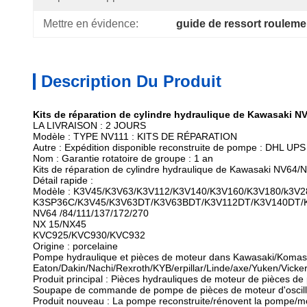
Mettre en évidence:
guide de ressort roulemen
Description Du Produit
Kits de réparation de cylindre hydraulique de Kawasaki
LA LIVRAISON : 2 JOURS
Modèle : TYPE NV111 : KITS DE RÉPARATION
Autre : Expédition disponible reconstruite de pompe : DHL U
Nom : Garantie rotatoire de groupe : 1 an
Kits de réparation de cylindre hydraulique de Kawasaki NV
Détail rapide :
Modèle : K3V45/K3V63/K3V112/K3V140/K3V160/K3V180/k3V
K3SP36C/K3V45/K3V63DT/K3V63BDT/K3V112DT/K3V140DT/
NV64 /84/111/137/172/270
NX 15/NX45
KVC925/KVC930/KVC932
Origine : porcelaine
Pompe hydraulique et pièces de moteur dans Kawasaki/Komast
Eaton/Dakin/Nachi/Rexroth/KYB/erpillar/Linde/axe/Yuken/Vicker
Produit principal : Pièces hydrauliques de moteur de pièces 
Soupape de commande de pompe de pièces de moteur d'oscillati
Produit nouveau : La pompe reconstruite/rénovent la pompe/m