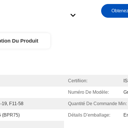
Obtenez
ption Du Produit
Certifiion:
I
Numéro De Modèle:
Gr
1-19, F11-58
Quantité De Commande Min:
 (BPR75)
Détails D'emballage:
Em