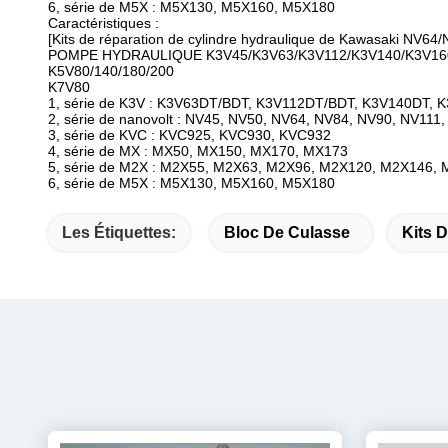
6, série de M5X : M5X130, M5X160, M5X180
Caractéristiques :
[Kits de réparation de cylindre hydraulique de Kawasaki NV
POMPE HYDRAULIQUE K3V45/K3V63/K3V112/K3V140/K3V160
K5V80/140/180/200
K7V80
1, série de K3V : K3V63DT/BDT, K3V112DT/BDT, K3V140DT, 
2, série de nanovolt : NV45, NV50, NV64, NV84, NV90, NV11
3, série de KVC : KVC925, KVC930, KVC932
4, série de MX : MX50, MX150, MX170, MX173
5, série de M2X : M2X55, M2X63, M2X96, M2X120, M2X146,
6, série de M5X : M5X130, M5X160, M5X180
Les Étiquettes:
Bloc De Culasse
Kits 