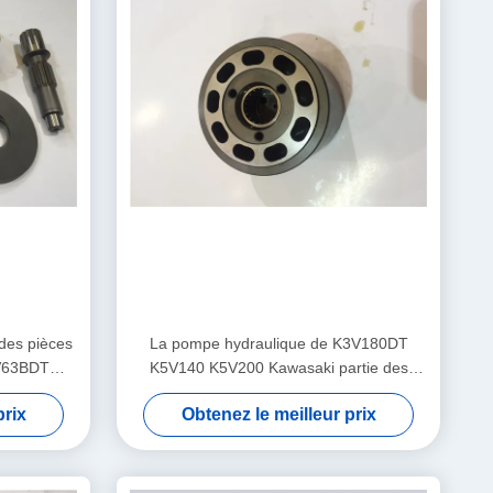
des pièces
La pompe hydraulique de K3V180DT
V63BDT
K5V140 K5V200 Kawasaki partie des
ue durée
biens de longue durée
prix
Obtenez le meilleur prix