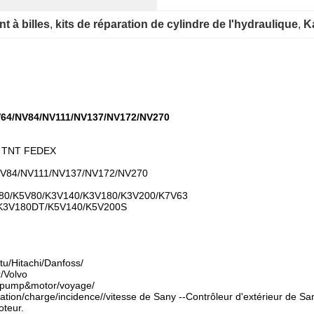
t à billes
, 
kits de réparation de cylindre de l'hydraulique
, 
K
 NV64/NV84/NV111/NV137/NV172/NV270
PS TNT FEDEX
64/NV84/NV111/NV137/NV172/NV270
280/K5V80/K3V140/K3V180/K3V200/K7V63
K3V180DT/K5V140/K5V200S
u/Hitachi/Danfoss/
/Volvo
de pump&motor/voyage/
on/charge/incidence//vitesse de Sany --Contrôleur d'extérieur de Sa
oteur.