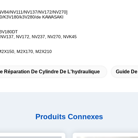
64/NV84/NV111/NV137/NV172/NV270]
/K3V180/k3V280/de KAWASAKI
K3V180DT
1, NV137, NV172, NV237, NV270, NVK45
 M2X150, M2X170, M2X210
De Réparation De Cylindre De L'hydraulique
Guide De
Produits Connexes