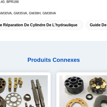
140, BPR186
 GM30VA, GM35VA, GM38H, GM38VA
De Réparation De Cylindre De L'hydraulique
Guide De
Produits Connexes