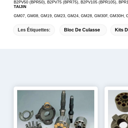
B2PV50 (BPR50), B2PV75 (BPR75), B2PV105 (BPR105), BPR
TAIJIN
GM07, GM08, GM19, GM23, GM24, GM28, GM30F, GM30H,
Les Étiquettes:
Bloc De Culasse
Kits 