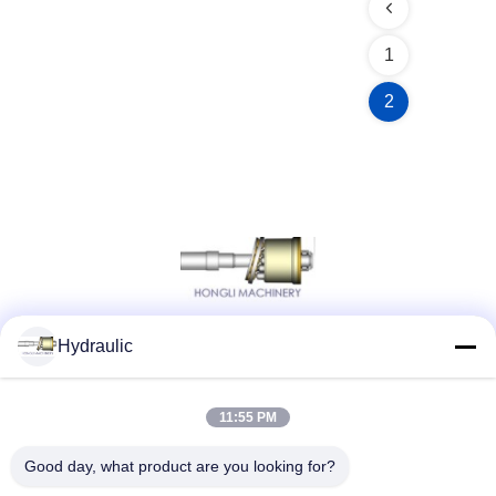
1
2
Hydraulic
Réseaux sociaux
11:55 PM
Contact rapide
Good day, what product are you looking for?