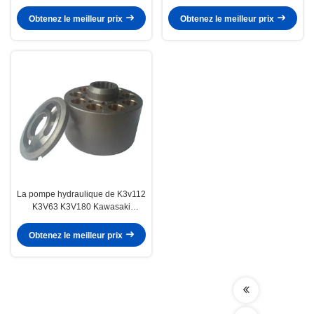
Kawasaki partie K3v180 NX15
des voitures de mélangeur
M2X210 disponible
concret de Liebherr
Obtenez le meilleur prix
Obtenez le meilleur prix
La pompe hydraulique de K3v112
K3V63 K3V180 Kawasaki
partie/les pièces pompe
d'excavatrice
Obtenez le meilleur prix