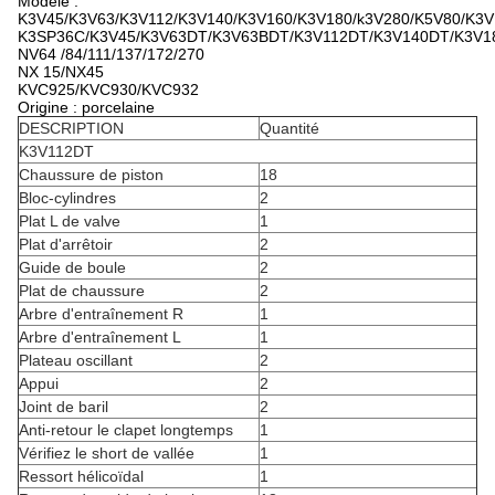
Modèle :
K3V45/K3V63/K3V112/K3V140/K3V160/K3V180/k3V280/K5V80/K3V
K3SP36C/K3V45/K3V63DT/K3V63BDT/K3V112DT/K3V140DT/K3V1
NV64 /84/111/137/172/270
NX 15/NX45
KVC925/KVC930/KVC932
Origine : porcelaine
DESCRIPTION
Quantité
K3V112DT
Chaussure de piston
18
Bloc-cylindres
2
Plat L de valve
1
Plat d'arrêtoir
2
Guide de boule
2
Plat de chaussure
2
Arbre d'entraînement R
1
Arbre d'entraînement L
1
Plateau oscillant
2
Appui
2
Joint de baril
2
Anti-retour le clapet longtemps
1
Vérifiez le short de vallée
1
Ressort hélicoïdal
1