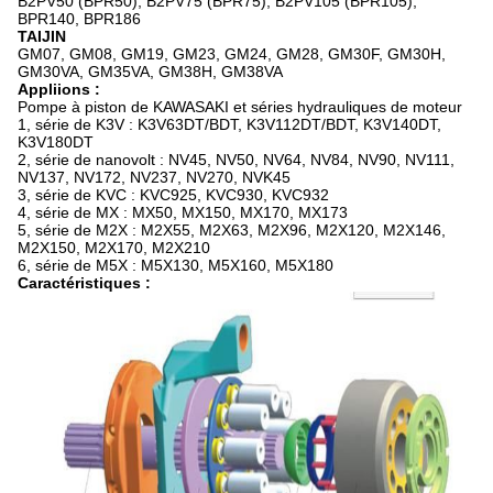
B2PV50 (BPR50), B2PV75 (BPR75), B2PV105 (BPR105),
BPR140, BPR186
TAIJIN
GM07, GM08, GM19, GM23, GM24, GM28, GM30F, GM30H,
GM30VA, GM35VA, GM38H, GM38VA
Appliions :
Pompe à piston de KAWASAKI et séries hydrauliques de moteur
1, série de K3V : K3V63DT/BDT, K3V112DT/BDT, K3V140DT,
K3V180DT
2, série de nanovolt : NV45, NV50, NV64, NV84, NV90, NV111,
NV137, NV172, NV237, NV270, NVK45
3, série de KVC : KVC925, KVC930, KVC932
4, série de MX : MX50, MX150, MX170, MX173
5, série de M2X : M2X55, M2X63, M2X96, M2X120, M2X146,
M2X150, M2X170, M2X210
6, série de M5X : M5X130, M5X160, M5X180
Caractéristiques :