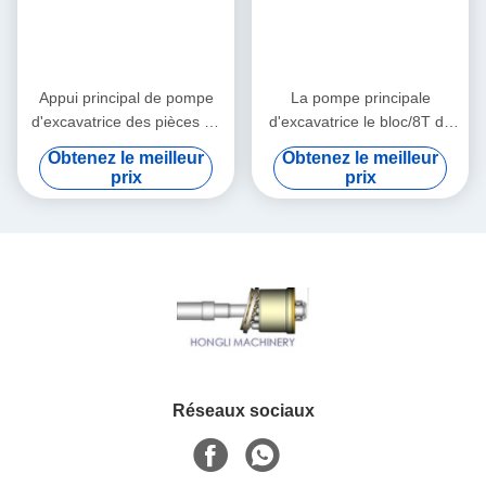
Appui principal de pompe
La pompe principale
d'excavatrice des pièces de
d'excavatrice le bloc/8T de
réparation de pompe
culasse de Kawasaki
Obtenez le meilleur
Obtenez le meilleur
hydraulique de K3SP36B
K3SVD36 partie la série de
prix
prix
K3SP36C 8T
K3V
Réseaux sociaux