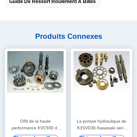
Guide De Ressort Roulement À Billes
Produits Connexes
OIN de la haute
La pompe hydraulique de
performance KVC930 de
K3SVD36 Kawasaki série
KVC932 Kawasaki Hydraulic
partie/de la guide de ressort