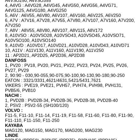
A4VSO250, A4VSO355
4, A4VG : A4VG28, A4VG45, A4VG50, A4VG56, A4VG71,
A4VG125, A4VG180, A4VG250
5, A6V : A6V55, A6V80, A6V107, A6V160, A6V225, A6V250
6, A7V : A7V16, A7V28, A7V55, A7V80, A7V107, A7V160, A7V200,
A7V250
7, A8V : A8V55, A8V80, A8V107, A8V115, A8V172
8, A10VSO : A10VSO28, A10VSO43, A10VSO45, A10VSO71,
A10VSO100, A10VSO140
9, A10VD : A10VD17, A10VD21, A10VD28, A10VD43, A10VD71
10, A11V : A11V130, A11V160, A11V190, A11V250
11 : AP2D21, AP2D25, AP2D36, AP2D38
DANFOSS
1, PV20 : PV18, PV20, PV21, PV22, PV23, PV24, PV25, PV26,
PV27, PV29
2, 90:90 - 030,90-055,90-075,90-100,90-130,90-180,90-250
EATON : 3321/3331,4621/4631,5421/5431,7621
VIKERS : PVE19, PVE21, PVH57, PVH74, PVH98, PVH131,
PVB5/6, PVB10
NACHI :
1, PVD2B : PVD2B-34, PVD2B-36, PVD2B-38, PVD2B-40
2, PSV2 : PSV2-55 (SH100/120)
VOLVO :
F11-5, F11-10, F11-14, F11-19, F11-58, F11-60, F11-80, F11-90,
F11-110, F11-150, F11-250
KAYABA
MAG120, MAG150, MAG170, MAG200, MAG230
LINDE