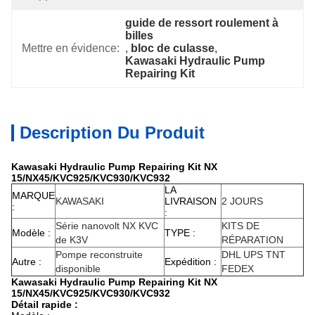
guide de ressort roulement à 
billes
Mettre en évidence:
, 
bloc de culasse
, 
Kawasaki Hydraulic Pump 
Repairing Kit
Description Du Produit
Kawasaki Hydraulic Pump Repairing Kit NX
15/NX45/KVC925/KVC930/KVC932
LA
MARQUE
KAWASAKI
LIVRAISON
2 JOURS
:
:
Série nanovolt NX KVC
KITS DE
Modèle :
TYPE :
de K3V
RÉPARATION
Pompe reconstruite
DHL UPS TNT
Autre :
Expédition :
disponible
FEDEX
Kawasaki Hydraulic Pump Repairing Kit NX
15/NX45/KVC925/KVC930/KVC932
Détail rapide :