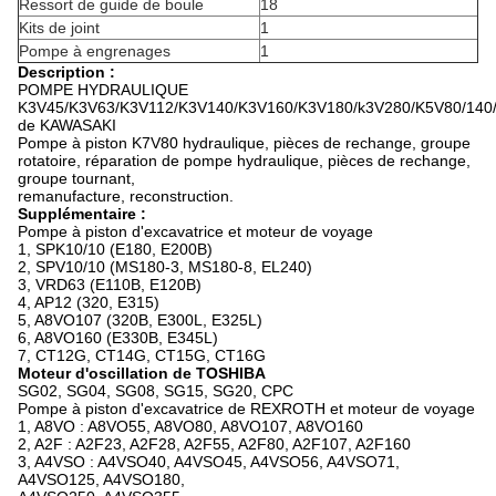
Ressort de guide de boule
18
Kits de joint
1
Pompe à engrenages
1
Description :
POMPE HYDRAULIQUE
K3V45/K3V63/K3V112/K3V140/K3V160/K3V180/k3V280/K5V80/140/
de KAWASAKI
Pompe à piston K7V80 hydraulique, pièces de rechange, groupe
rotatoire, réparation de pompe hydraulique, pièces de rechange,
groupe tournant,
remanufacture, reconstruction.
Supplémentaire :
Pompe à piston d'excavatrice et moteur de voyage
1, SPK10/10 (E180, E200B)
2, SPV10/10 (MS180-3, MS180-8, EL240)
3, VRD63 (E110B, E120B)
4, AP12 (320, E315)
5, A8VO107 (320B, E300L, E325L)
6, A8VO160 (E330B, E345L)
7, CT12G, CT14G, CT15G, CT16G
Moteur d'oscillation de TOSHIBA
SG02, SG04, SG08, SG15, SG20, CPC
Pompe à piston d'excavatrice de REXROTH et moteur de voyage
1, A8VO : A8VO55, A8VO80, A8VO107, A8VO160
2, A2F : A2F23, A2F28, A2F55, A2F80, A2F107, A2F160
3, A4VSO : A4VSO40, A4VSO45, A4VSO56, A4VSO71,
A4VSO125, A4VSO180,