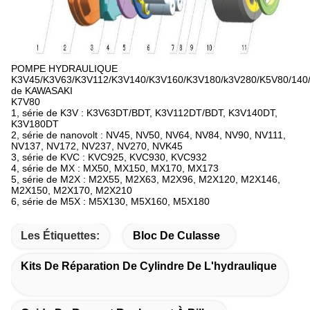
POMPE HYDRAULIQUE
K3V45/K3V63/K3V112/K3V140/K3V160/K3V180/k3V280/K5V80/140/
de KAWASAKI
K7V80
1, série de K3V : K3V63DT/BDT, K3V112DT/BDT, K3V140DT,
K3V180DT
2, série de nanovolt : NV45, NV50, NV64, NV84, NV90, NV111,
NV137, NV172, NV237, NV270, NVK45
3, série de KVC : KVC925, KVC930, KVC932
4, série de MX : MX50, MX150, MX170, MX173
5, série de M2X : M2X55, M2X63, M2X96, M2X120, M2X146,
M2X150, M2X170, M2X210
6, série de M5X : M5X130, M5X160, M5X180
Les Étiquettes:
Bloc De Culasse
Kits De Réparation De Cylindre De L'hydraulique