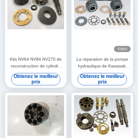
Vidéo
Kits NV64 NV84 NV270 de
La réparation de la pompe
reconstruction de cylindre
hydraulique de Kawasaki
hydraulique/kits de
partie/du plateau oscillant
Obtenez le meilleur
Obtenez le meilleur
réparation cylindre de
haute performance
prix
prix
l'hydraulique