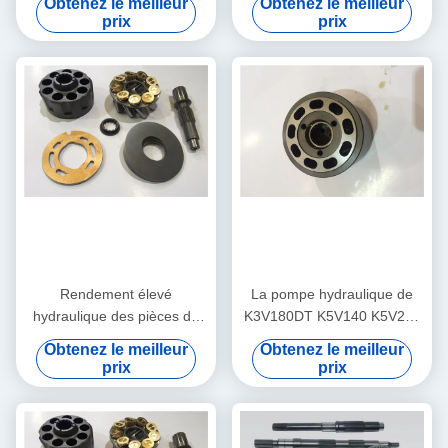
Obtenez le meilleur
Obtenez le meilleur
Pump Parts Kvc 925
roulement à billes K3V
prix
prix
Rendement élevé
La pompe hydraulique de
hydraulique des pièces de
K3V180DT K5V140 K5V200
rechange K3SP36C
Kawasaki partie des biens
Obtenez le meilleur
Obtenez le meilleur
K3V63BDT K3V140DT de
de longue durée
prix
prix
pompe de longue durée