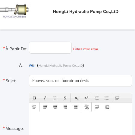
HongLi Hydraulic Pump Co.,LtD
À Partir De:
Entrez votre email
wu
(
)
À:
HongLi Hydraulic Pump Co.,LtD
Sujet:
Message: