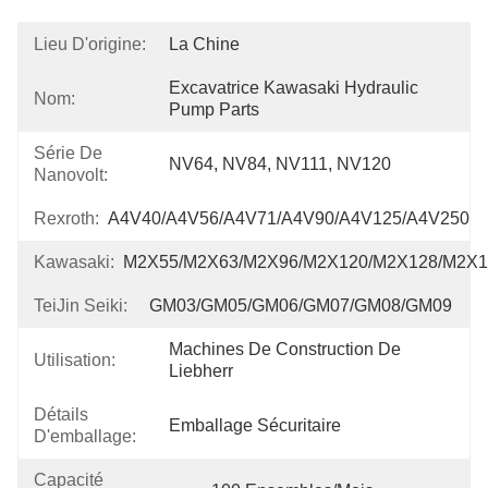
Lieu D'origine:
La Chine
Excavatrice Kawasaki Hydraulic 
Nom:
Pump Parts
Série De
NV64, NV84, NV111, NV120
Nanovolt:
Rexroth:
A4V40/A4V56/A4V71/A4V90/A4V125/A4V250
Kawasaki:
M2X55/M2X63/M2X96/M2X120/M2X128/M2X1
TeiJin Seiki:
GM03/GM05/GM06/GM07/GM08/GM09
Machines De Construction De 
Utilisation:
Liebherr
Détails
Emballage Sécuritaire
D'emballage:
Capacité