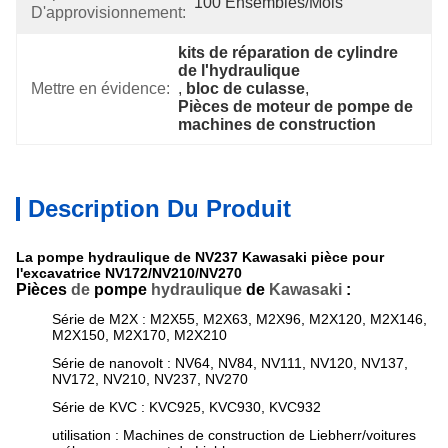
100 Ensembles/mois
D'approvisionnement:
kits de réparation de cylindre 
de l'hydraulique
Mettre en évidence:
, 
bloc de culasse
, 
Pièces de moteur de pompe de 
machines de construction
Description Du Produit
La pompe hydraulique de NV237 Kawasaki pièce pour
l'excavatrice NV172/NV210/NV270
Pièces
de
pompe
hydraulique
de
Kawasaki
:
Série de M2X : M2X55, M2X63, M2X96, M2X120, M2X146,
M2X150, M2X170, M2X210
Série de nanovolt : NV64, NV84, NV111, NV120, NV137,
NV172, NV210, NV237, NV270
Série de KVC : KVC925, KVC930, KVC932
utilisation : Machines de construction de Liebherr
/voitures