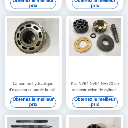
Obtenez le meilleur
Obtenez le meilleur
K3V63BDT K3V140DT de
de longue durée
prix
prix
pompe de longue durée
La pompe hydraulique
Kits NV64 NV84 NV270 de
d'excavatrice partie la taille
reconstruction de cylindre
multi Foundable de NX 15
hydraulique/kits de
Obtenez le meilleur
Obtenez le meilleur
NX45 KVC925 KVC930
réparation cylindre de
prix
prix
l'hydraulique