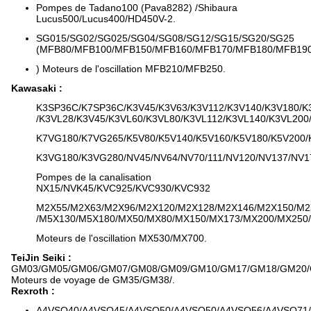
Pompes de Tadano100 (Pava8282) /Shibaura
Lucus500/Lucus400/HD450V-2.
SG015/SG02/SG025/SG04/SG08/SG12/SG15/SG20/SG25
(MFB80/MFB100/MFB150/MFB160/MFB170/MFB180/MFB190
) Moteurs de l'oscillation MFB210/MFB250.
Kawasaki :
K3SP36C/K7SP36C/K3V45/K3V63/K3V112/K3V140/K3V180/K
/K3VL28/K3V45/K3VL60/K3VL80/K3VL112/K3VL140/K3VL200
K7VG180/K7VG265/K5V80/K5V140/K5V160/K5V180/K5V200/
K3VG180/K3VG280/NV45/NV64/NV70/111/NV120/NV137/NV1
Pompes de la canalisation
NX15/NVK45/KVC925/KVC930/KVC932
M2X55/M2X63/M2X96/M2X120/M2X128/M2X146/M2X150/M2
/M5X130/M5X180/MX50/MX80/MX150/MX173/MX200/MX250
Moteurs de l'oscillation MX530/MX700.
TeiJin Seiki :
GM03/GM05/GM06/GM07/GM08/GM09/GM10/GM17/GM18/GM20/
Moteurs de voyage de GM35/GM38/.
Rexroth :
A4VSO40/A4VSO45/A4VSO50/A4VSO50/A4VSO56/A4VSO71/