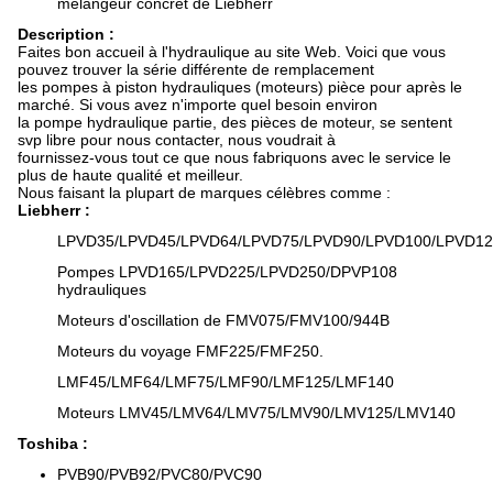
mélangeur concret de Liebherr
Description :
Faites bon accueil à l'hydraulique au site Web. Voici que vous
pouvez trouver la série différente de remplacement
les pompes à piston hydrauliques (moteurs) pièce pour après le
marché. Si vous avez n'importe quel besoin environ
la pompe hydraulique partie, des pièces de moteur, se sentent
svp libre pour nous contacter, nous voudrait à
fournissez-vous tout ce que nous fabriquons avec le service le
plus de haute qualité et meilleur.
Nous faisant la plupart de marques célèbres comme :
Liebherr :
LPVD35/LPVD45/LPVD64/LPVD75/LPVD90/LPVD100/LPVD12
Pompes LPVD165/LPVD225/LPVD250/DPVP108
hydrauliques
Moteurs d'oscillation de FMV075/FMV100/944B
Moteurs du voyage FMF225/FMF250.
LMF45/LMF64/LMF75/LMF90/LMF125/LMF140
Moteurs LMV45/LMV64/LMV75/LMV90/LMV125/LMV140
Toshiba :
PVB90/PVB92/PVC80/PVC90