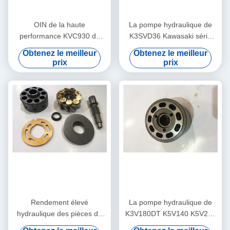
OIN de la haute
La pompe hydraulique de
performance KVC930 de
K3SVD36 Kawasaki série
KVC932 Kawasaki Hydraulic
partie/de la guide de ressort
Obtenez le meilleur
Obtenez le meilleur
Pump Parts Kvc 925
roulement à billes K3V
prix
prix
Rendement élevé
La pompe hydraulique de
hydraulique des pièces de
K3V180DT K5V140 K5V200
rechange K3SP36C
Kawasaki partie des biens