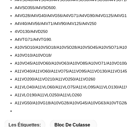
A4VSO355/A4VSO500.
A4VG28/A4VG40/A4VG56/A4VG71/A4VG90/A4VG125/A4VG1
A4V40/A4V56/A4V71/A4V90/A4V125/A4V250
4VO130/A4VD250
A4VTG71/A4VTG90.
A10VSO10/A10VSO18/A10VSO28/A10VSO45/A10VSO71/A10
A10VO10/A10VO18/
A10VO45/A10VO60/A10VO63/A10VO85/A10VO71/A10VO100
A11VO40/A11VO60/A11VO75/A11VO95/A11VO130/A11VO145
A11VO200/A11VO210/A11VO250/A11VO260
A11VLO40/A11VLO60/A11VLO75/A11VLO95/A11VLO130/A11
A11VLO190/A11VLO250/A11VLO260
A11VG50/A10VG18/A10VG28/A10VG45/A10VG63/A10VTG28
Les Étiquettes:
Bloc De Culasse