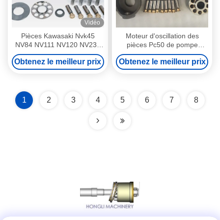
Vidéo
Pièces Kawasaki Nvk45
Moteur d'oscillation des
NV84 NV111 NV120 NV237
pièces Pc50 de pompe
de pompe pièce de pompe
d'excavatrice de pièces de
Obtenez le meilleur prix
Obtenez le meilleur prix
hydraulique
pompe à piston
d'excavatrice/hydraulique
HPV160/Liebherr
1
2
3
4
5
6
7
8