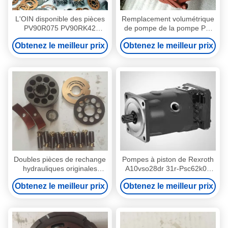
L'OIN disponible des pièces
Remplacement volumétrique
PV90R075 PV90RK42
de pompe de la pompe Pz-
PV90L42 de pompe à piston
6b-220 hydraulique/à piston
Obtenez le meilleur prix
Obtenez le meilleur prix
de Nachi certifient
de Nachi
Doubles pièces de rechange
Pompes à piston de Rexroth
hydrauliques originales
A10vso28dr 31r-Psc62k01
A8VO200 A8VO140 de
volumétriques
Obtenez le meilleur prix
Obtenez le meilleur prix
pompe à piston de Rexroth