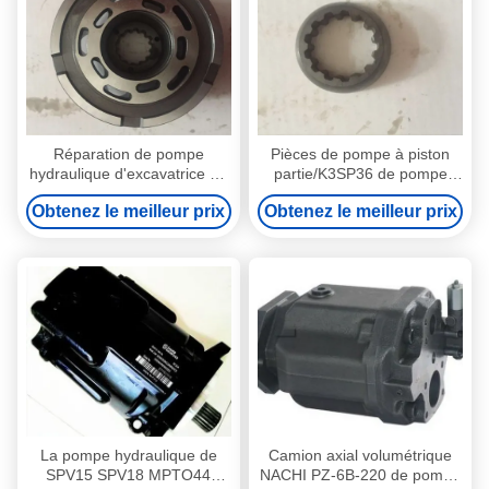
Réparation de pompe
Pièces de pompe à piston
hydraulique d'excavatrice de
partie/K3SP36 de pompe
K3SP36C K3SP36B pour la
hydraulique de Kawasaki de
Obtenez le meilleur prix
Obtenez le meilleur prix
pompe de canalisation de
moteur de voyage
l'excavatrice 8T
La pompe hydraulique de
Camion axial volumétrique
SPV15 SPV18 MPTO44
NACHI PZ-6B-220 de pompe