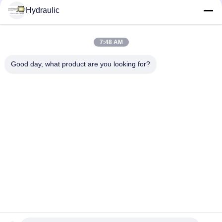
Hydraulic
Réseaux sociaux
7:48 AM
Contact rapide
Good day, what product are you looking for?
Téléphone :
86-139-12460468
Email
admin@hlhydraulics.com
Adresse:
Parc industriel de Furong, secteur de Xishan, ville de Wuxi
Politique en matière de protection de la vie privée
|
Plan du site
Bonne qualité de la Chine Pièces de pompe hydraulique
Fournisseur. © de Copyright 2019-2026 HongLi Hydraulic Pump