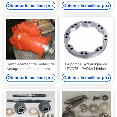
partie le moteur de plat de
de pompe concrète
Obtenez le meilleur prix
Obtenez le meilleur prix
valve de Sundstrand SPV27
Remplacement de moteur de
La pompe hydraulique de
voyage de pièces de pompe
LPVD75 LPVD64 Liebherr
hydraulique d'excavatrice de
partie/la réparation de
Obtenez le meilleur prix
Obtenez le meilleur prix
Hmgc32 Ex200-1 Hitachi
moteur pompe hydraulique