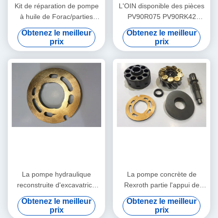
Kit de réparation de pompe
L'OIN disponible des pièces
à huile de Forac/parties
PV90R075 PV90RK42
hydrauliques de pompe à
PV90L42 de pompe à piston
Obtenez le meilleur
Obtenez le meilleur
engrenages expédition - de
de Nachi certifient
prix
prix
3 jours ouvrables
La pompe hydraulique
La pompe concrète de
reconstruite d'excavatrice
Rexroth partie l'appui de
partie le modèle multi de
machines de construction de
Obtenez le meilleur
Obtenez le meilleur
PV90R075 PV90RK42
PV90R030 PV90R042
prix
prix
PV90L42