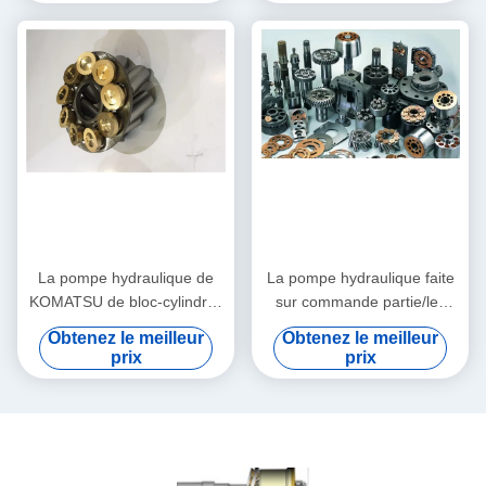
La pompe hydraulique de
La pompe hydraulique faite
KOMATSU de bloc-cylindres
sur commande partie/les
partie le kit rotatoire de
pièces de rechange de
Obtenez le meilleur
Obtenez le meilleur
groupe de PC200-7 PC220
pompe hydraulique
prix
prix
réparation d'excavatrice