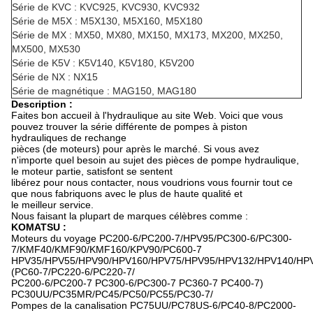
Série de KVC : KVC925, KVC930, KVC932
Série de M5X : M5X130, M5X160, M5X180
Série de MX : MX50, MX80, MX150, MX173, MX200, MX250,
MX500, MX530
Série de K5V : K5V140, K5V180, K5V200
Série de NX : NX15
Série de magnétique : MAG150, MAG180
Description :
Faites bon accueil à l'hydraulique au site Web. Voici que vous
pouvez trouver la série différente de pompes à piston
hydrauliques de rechange
pièces (de moteurs) pour après le marché. Si vous avez
n'importe quel besoin au sujet des pièces de pompe hydraulique,
le moteur partie, satisfont se sentent
libérez pour nous contacter, nous voudrions vous fournir tout ce
que nous fabriquons avec le plus de haute qualité et
le meilleur service.
Nous faisant la plupart de marques célèbres comme :
KOMATSU :
Moteurs du voyage PC200-6/PC200-7/HPV95/PC300-6/PC300-
7/KMF40/KMF90/KMF160/KPV90/PC600-7
HPV35/HPV55/HPV90/HPV160/HPV75/HPV95/HPV132/HPV140/HP
(PC60-7/PC220-6/PC220-7/
PC200-6/PC200-7 PC300-6/PC300-7 PC360-7 PC400-7)
PC30UU/PC35MR/PC45/PC50/PC55/PC30-7/
Pompes de la canalisation PC75UU/PC78US-6/PC40-8/PC2000-