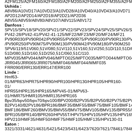
A2FM125/A2FM160/A2FM180/A2FM200/A2FM250/A2FM355/A2F
Uchida :
A8V86/A10VD17/A10VD23/A10VD28/A10VD40/A10VD43/A10VD71
AP2D12/AP2D14/AP2D18/AP2D21/AP2D36
A8V55/A8V59/A8V80/A8V107/A8V115/A8V172
Danfoss :
SPV15/SPV18/SPV20/SPV21/SPV22/SPV23/SPV24/SPV25/SPV26/
PV42-28/PV42-41/PV42-41-125/MF22/MF23/MF20/MF24/MF21
PV90R030/PV90R042/PV90R55/PV90R75/PV90R100/PV90R130/P
/PV90R250/PV90M75/PV90M130/PV90M42/PV90M180/PV90M250
SPV6/119/51V060,51V/080,51V/110,51V160,51V/250,51D/110,51D/
51D/080,51D/160,51D/250,51C/060,51C/110.
MPV035/MPV044/MPV046/MPTO025/MPTO035/MPTO044/MPTO0
JRR045/JRR065/JRR075/MMF046/MMF044/MMF035
FRR090/ERR130/ERR147/ERR100
Linde :
Hmf63-
01/MPR63/HPR75/HPR90/HPR100/HPR130/HPR105/HPR160-
01/
HPR55/HPR135/HPR165/MPV45-01/MPV63-
01/HMR75/HMR105/HMR135/HPR165
Bpv35/bpv50/bpv70/bpv100/BPV200/B2PV35/B2PV50/B2PV75/B2P
B2PV140/B2PV186/BPR186/BMF35/BMF55/BMF75/BMF105/BMF14
BMF186/BMF260/BMV35/BMV55/BMV75/BMV105/BMV135/BPR55/
BPR105/BPR140/BPR260/HPV55T/HPV75/HPV105/HPV135/HPV16
HPV210/HMF35/HMF50/HMF75/HMF105/HMF135/HPV130-01
Eaton :
3321/3331/4621/4631/5421/5423/5431/6423/7620/7621/78461/784