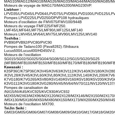
MAG10/MAG12/MAG18/MAG26/MAG33/MAG44/MAG50/MAG85/M
Moteurs de voyage de MAG170/MAG200/MAG230VP.
Liebherr :
LPVD35/LPVD45/LPVD64/LPVD75/LPVD90/LPVD100/LPVD125/LPV
Pompes LPVD225/LPVD250/DPVP108 hydrauliques
Moteurs d'oscillation de FMV075/FMV100/944B
Moteurs du voyage FMF225/FMF250.
LMF45/LMF64/LMF75/LMF90/LMF125/LMF140
Moteurs LMV45/LMV64/LMV75/LMV90/LMV125/LMV140
Toshiba :
PVB90/PVB92/PVC80/PVC90
Pompes de Tadano100 (Pava8282) /Shibaura
Lucus500/Lucus400/HD450V-2.
Moteurs de l'oscillation
SG015/SG02/SG025/SG04/SG08/SG12/SG15/SG20/SG25
(MFB80/MFB100/MFB150/MFB160/MFB170/MFB180/MFB190/MFB
Kawasaki :
K3SP36C/K7SP36C/K3V45/K3V63/K3V112/K3V140/K3V180/K3V28
/K3VL28/K3V45/K3VL60/K3VL80/K3VL112/K3VL140/K3VL200/K7V6
K7VG180/K7VG265/K5V80/K5V140/K5V160/K5V180/K5V200/K3VG
K3VG112/K3VG180/K3VG280/NV45/NV64/NV70/111/NV120/NV137
Pompes de canalisation de
/NX15/NVK45/KVC925/KVC930/KVC932
M2X55/M2X63/M2X96/M2X120/M2X128/M2X146/M2X150/M2X170
/M5X130/M5X180/MX50/MX80/MX150/MX173/MX200/MX250/MX45
Moteurs de l'oscillation MX700.
TeiJin Seiki :
GM03/GM05/GM06/GM07/GM08/GM09/GM10/GM17/GM18/GM20/