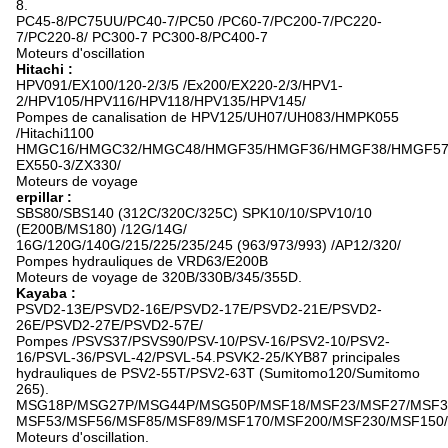
8.
PC45-8/PC75UU/PC40-7/PC50 /PC60-7/PC200-7/PC220-
7/PC220-8/ PC300-7 PC300-8/PC400-7
Moteurs d'oscillation
Hitachi :
HPV091/EX100/120-2/3/5 /Ex200/EX220-2/3/HPV1-
2/HPV105/HPV116/HPV118/HPV135/HPV145/
Pompes de canalisation de HPV125/UH07/UH083/HMPK055
/Hitachi1100
HMGC16/HMGC32/HMGC48/HMGF35/HMGF36/HMGF38/HMGF57
EX550-3/ZX330/
Moteurs de voyage
erpillar :
SBS80/SBS140 (312C/320C/325C) SPK10/10/SPV10/10
(E200B/MS180) /12G/14G/
16G/120G/140G/215/225/235/245 (963/973/993) /AP12/320/
Pompes hydrauliques de VRD63/E200B
Moteurs de voyage de 320B/330B/345/355D.
Kayaba :
PSVD2-13E/PSVD2-16E/PSVD2-17E/PSVD2-21E/PSVD2-
26E/PSVD2-27E/PSVD2-57E/
Pompes /PSVS37/PSVS90/PSV-10/PSV-16/PSV2-10/PSV2-
16/PSVL-36/PSVL-42/PSVL-54.PSVK2-25/KYB87 principales
hydrauliques de PSV2-55T/PSV2-63T (Sumitomo120/Sumitomo
265).
MSG18P/MSG27P/MSG44P/MSG50P/MSF18/MSF23/MSF27/MSF3
MSF53/MSF56/MSF85/MSF89/MSF170/MSF200/MSF230/MSF150
Moteurs d'oscillation.