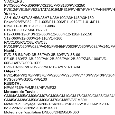
VIACKERS :
PVXS060/PVXS090/PVXS130/PVXS180/PVXS250
PVE12/PVE19/PVE21/TATA1919/MFE19/PVH57/PVH74/PVH98/PVH
Yuken :
A3H16/A3H37/A3H56/A3H71/A3H100/A3H145/A3H180
Paker028/PV032 : F11-005/F11-006/F11-012/F11-014/F11-
019/F11-010/F11-039/F11-080/
F11-110/F11-150/F11-250.
F12-030/F12-040/F12-060/F12-080/F12-110/F12-150
V12-060/V12-080/V14-110/V14-160
PAVC100/PAVC65/PAVC38
PV016/PV020/PV023/PV040/PV046/PV063/PV080/PV092/PV140/P
Nachi :
PVD-3B-54/PVD-3B-56/PVD-3B-60/PVD-3B-66
PZ-6B-180/PZ-6B-220/PVK-2B-505/PVK-2B-50/PZ4B-100/PVD-
00B-14/PVD-00B-16P/
PVD-1B-23/PVD-1B-28/PVD-1B-32/PVD-1B-34
Oilgear :
PVK140/PVK270/PVK370/PVV200/PVV250/PVV440/PVV540/PVG04
PVG075/PVG100/PVG130
KUBOTA :
HPVMF16/HPVMF23/HPVMF32
Moteurs de Travle :
GM04/GM05/GM06/GM07/GM08/GM10/GM17/GM20/GM23/GM24/
GM45/GM38/GM50/GM60/GM70/GM85VA/GM30H
Moteurs du voyage SK200-1/SK200-3/SK200-5/SK200-6/SK200-
8/SK220-2/SK320/SK340/SK430
Moteurs de l'oscillation DNB08/DNB50/DNB60