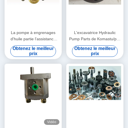
La pompe à engrenages
L'excavatrice Hydraulic
d'huile partie l'assistance
Pump Parts de Komastu/plat
technique hydraulique
PC200-7 PC220 de valve a
Obtenez le meilleur
Obtenez le meilleur
PVG100 PVG120 PVG075
adapté aux besoins du client
prix
prix
d'excavatrice
Vidéo