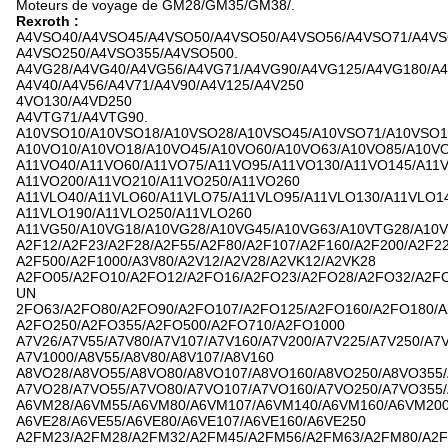
Moteurs de voyage de GM28/GM35/GM38/.
Rexroth :
A4VSO40/A4VSO45/A4VSO50/A4VSO50/A4VSO56/A4VSO71/A4VS
A4VSO250/A4VSO355/A4VSO500.
A4VG28/A4VG40/A4VG56/A4VG71/A4VG90/A4VG125/A4VG180/A4
A4V40/A4V56/A4V71/A4V90/A4V125/A4V250
4VO130/A4VD250
A4VTG71/A4VTG90.
A10VSO10/A10VSO18/A10VSO28/A10VSO45/A10VSO71/A10VSO1
A10VO10/A10VO18/A10VO45/A10VO60/A10VO63/A10VO85/A10V
A11VO40/A11VO60/A11VO75/A11VO95/A11VO130/A11VO145/A11V
A11VO200/A11VO210/A11VO250/A11VO260
A11VLO40/A11VLO60/A11VLO75/A11VLO95/A11VLO130/A11VLO14
A11VLO190/A11VLO250/A11VLO260
A11VG50/A10VG18/A10VG28/A10VG45/A10VG63/A10VTG28/A10
A2F12/A2F23/A2F28/A2F55/A2F80/A2F107/A2F160/A2F200/A2F22
A2F500/A2F1000/A3V80/A2V12/A2V28/A2VK12/A2VK28
A2FO05/A2FO10/A2FO12/A2FO16/A2FO23/A2FO28/A2FO32/A2FO
UN
2FO63/A2FO80/A2FO90/A2FO107/A2FO125/A2FO160/A2FO180/A
A2FO250/A2FO355/A2FO500/A2FO710/A2FO1000
A7V26/A7V55/A7V80/A7V107/A7V160/A7V200/A7V225/A7V250/A7V
A7V1000/A8V55/A8V80/A8V107/A8V160
A8VO28/A8VO55/A8VO80/A8VO107/A8VO160/A8VO250/A8VO355
A7VO28/A7VO55/A7VO80/A7VO107/A7VO160/A7VO250/A7VO355
A6VM28/A6VM55/A6VM80/A6VM107/A6VM140/A6VM160/A6VM20
A6VE28/A6VE55/A6VE80/A6VE107/A6VE160/A6VE250
A2FM23/A2FM28/A2FM32/A2FM45/A2FM56/A2FM63/A2FM80/A2F