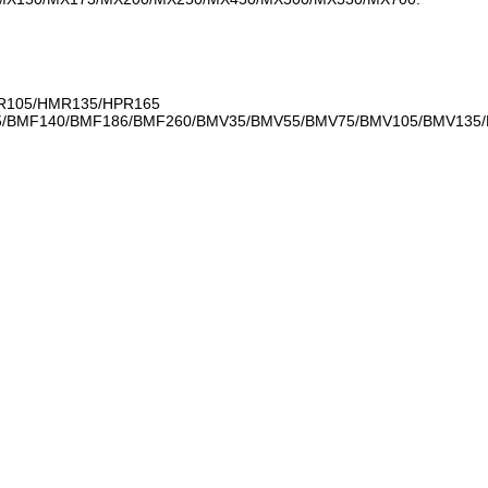
MR105/HMR135/HPR165
105/BMF140/BMF186/BMF260/BMV35/BMV55/BMV75/BMV105/BMV13