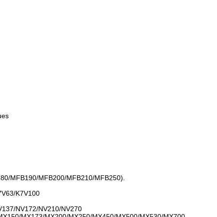
ues
B180/MFB190/MFB200/MFB210/MFB250).
7V63/K7V100
V137/NV172/NV210/NV270
0/MX150/MX173/MX200/MX250/MX450/MX500/MX530/MX700.