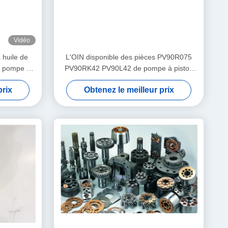
Vidéo
 huile de
L'OIN disponible des pièces PV90R075
e pompe à
PV90RK42 PV90L42 de pompe à piston
3 jours
de Nachi certifient
prix
Obtenez le meilleur prix