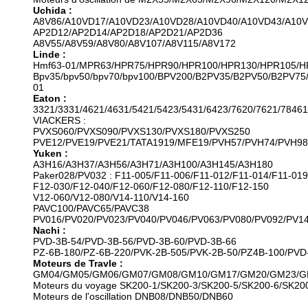
Uchida :
A8V86/A10VD17/A10VD23/A10VD28/A10VD40/A10VD43/A10
AP2D12/AP2D14/AP2D18/AP2D21/AP2D36
A8V55/A8V59/A8V80/A8V107/A8V115/A8V172
Linde :
Hmf63-01/MPR63/HPR75/HPR90/HPR100/HPR130/HPR105/H
Bpv35/bpv50/bpv70/bpv100/BPV200/B2PV35/B2PV50/B2P
01
Eaton :
3321/3331/4621/4631/5421/5423/5431/6423/7620/7621/78461
VIACKERS :
PVXS060/PVXS090/PVXS130/PVXS180/PVXS250
PVE12/PVE19/PVE21/TATA1919/MFE19/PVH57/PVH74/PVH98
Yuken :
A3H16/A3H37/A3H56/A3H71/A3H100/A3H145/A3H180
Paker028/PV032 : F11-005/F11-006/F11-012/F11-014/F11-019
F12-030/F12-040/F12-060/F12-080/F12-110/F12-150
V12-060/V12-080/V14-110/V14-160
PAVC100/PAVC65/PAVC38
PV016/PV020/PV023/PV040/PV046/PV063/PV080/PV092/PV1
Nachi :
PVD-3B-54/PVD-3B-56/PVD-3B-60/PVD-3B-66
PZ-6B-180/PZ-6B-220/PVK-2B-505/PVK-2B-50/PZ4B-100/PVD
Moteurs de Travle :
GM04/GM05/GM06/GM07/GM08/GM10/GM17/GM20/GM23/G
Moteurs du voyage SK200-1/SK200-3/SK200-5/SK200-6/SK20
Moteurs de l'oscillation DNB08/DNB50/DNB60