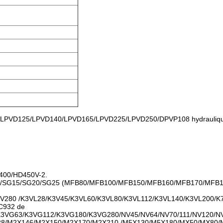
LPVD125/LPVD140/LPVD165/LPVD225/LPVD250/DPVP108 hydrauliq
s400/HD450V-2.
/SG12/SG15/SG20/SG25 (MFB80/MFB100/MFB150/MFB160/MFB170/MF
V280 /K3VL28/K3V45/K3VL60/K3VL80/K3VL112/K3VL140/K3VL200/K
C932 de
K3VG63/K3VG112/K3VG180/K3VG280/NV45/NV64/NV70/111/NV120/N
2X128/M2X146/M2X150/M2X170/M2X210 /M5X130/M5X180/MX50/MX8