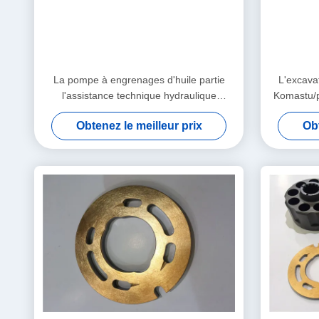
La pompe à engrenages d'huile partie
L'excava
l'assistance technique hydraulique
Komastu/p
PVG100 PVG120 PVG075 d'excavatrice
ada
Obtenez le meilleur prix
Obt