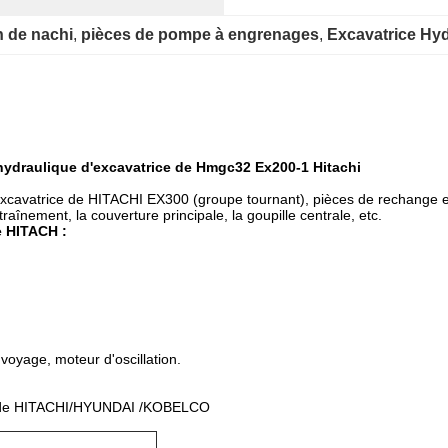
n de nachi
, 
pièces de pompe à engrenages
, 
Excavatrice Hyd
draulique d'excavatrice de Hmgc32 Ex200-1 Hitachi
'excavatrice de HITACHI EX300 (groupe tournant), pièces de rechange et
ntraînement, la couverture principale, la goupille centrale, etc.
 HITACH :
voyage, moteur d'oscillation.
 de HITACHI/HYUNDAI /KOBELCO