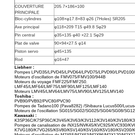
COUVERTURE
205.7×186×100
PRINCIPALE
Bloc-cylindres
φ108×φ17.8×83 φ26 (7Holes) SR205
Axe principal
φ118×209 T15 φ49.8 Sφ29
Pin central
φ35×135 φ40 ×22.1 Sφ29
Plat de valve
90×94×27.5 φ14
Piston servo
φ45×135
Rod
φ16×47
Liebherr :
Pompes LPVD35/LPVD45/LPVD64/LPVD75/LPVD90/LPVD100/
Moteurs d'oscillation de FMV075/FMV100/944B
Moteurs du voyage FMF225/FMF250.
LMF45/LMF64/LMF75/LMF90/LMF125/LMF140
Moteurs LMV45/LMV64/LMV75/LMV90/LMV125/LMV140
Toshiba :
PVB90/PVB92/PVC80/PVC90
Pompes de Tadano100 (Pava8282) /Shibaura Lucus500/Lucu
Moteurs de l'oscillation SG015/SG02/SG025/SG04/SG08
Kawasaki :
K3SP36C/K7SP36C/K3V45/K3V63/K3V112/K3V140/K3V180/K3
Pompes de canalisation de /NX15/NVK45/KVC925/KVC930/KV
K7VG180/K7VG265/K5V80/K5V140/K5V160/K5V180/K5V200/
Moteurs d'oscillation de M2X55/M2X63/M2X96/M2X120/M