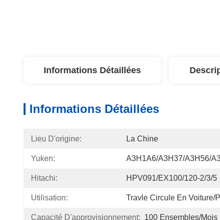
Informations Détaillées
Descri
Informations Détaillées
Lieu D'origine:
La Chine
Yuken:
A3H1A6/A3H37/A3H56/A
Hitachi:
HPV091/EX100/120-2/3/5
Utilisation:
Travle Circule En Voiture/
Capacité D'approvisionnement:
100 Ensembles/mois