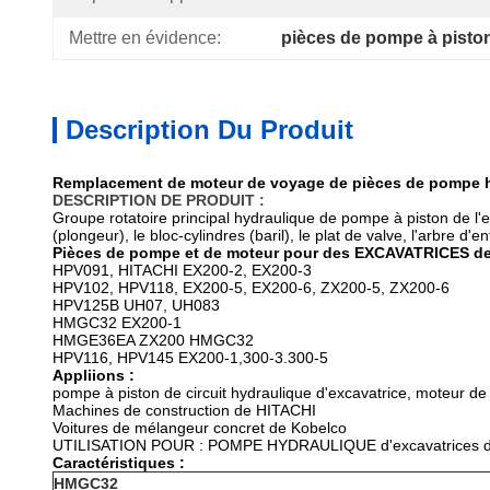
Mettre en évidence:
pièces de pompe à pisto
Description Du Produit
Remplacement de moteur de voyage de pièces de pompe hy
DESCRIPTION DE PRODUIT :
Groupe rotatoire principal hydraulique de pompe à piston de l
(plongeur), le bloc-cylindres (baril), le plat de valve, l'arbre d'e
Pièces de pompe et de moteur pour des EXCAVATRICES de
HPV091, HITACHI EX200-2, EX200-3
HPV102, HPV118, EX200-5, EX200-6, ZX200-5, ZX200-6
HPV125B UH07, UH083
HMGC32 EX200-1
HMGE36EA ZX200 HMGC32
HPV116, HPV145 EX200-1,300-3.300-5
Appliions :
pompe à piston de circuit hydraulique d'excavatrice, moteur de 
Machines de construction de HITACHI
Voitures de mélangeur concret de Kobelco
UTILISATION POUR : POMPE HYDRAULIQUE d'excavatrices
Caractéristiques :
HMGC32