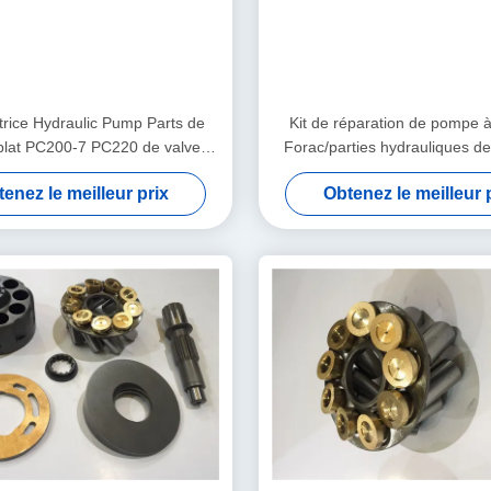
trice Hydraulic Pump Parts de
Kit de réparation de pompe à
lat PC200-7 PC220 de valve a
Forac/parties hydrauliques d
pté aux besoins du client
engrenages expédition - de 
enez le meilleur prix
Obtenez le meilleur 
ouvrables