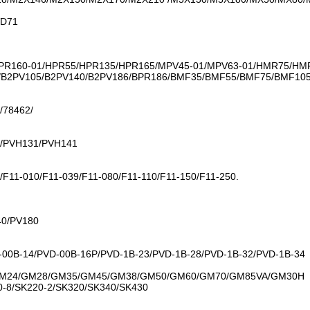
VD71
PR160-01/HPR55/HPR135/HPR165/MPV45-01/MPV63-01/HMR75/H
V75/B2PV105/B2PV140/B2PV186/BPR186/BMF35/BMF55/BMF75/BMF
/78462/
/PVH131/PVH141
/F11-010/F11-039/F11-080/F11-110/F11-150/F11-250.
40/PV180
-00B-14/PVD-00B-16P/PVD-1B-23/PVD-1B-28/PVD-1B-32/PVD-1B-34
M24/GM28/GM35/GM45/GM38/GM50/GM60/GM70/GM85VA/GM30H
0-8/SK220-2/SK320/SK340/SK430