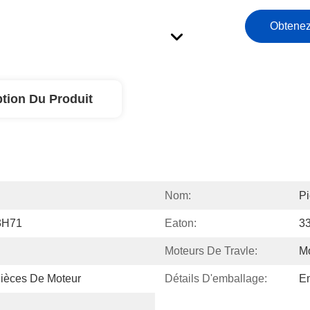
Obtenez
ption Du Produit
Nom:
P
3H71
Eaton:
3
Moteurs De Travle:
M
pièces De Moteur
Détails D'emballage:
Em