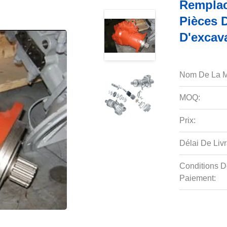
Remplac
Pièces 
D'excav
Nom De La M
MOQ:
Prix:
Délai De Livr
Conditions D
Paiement: