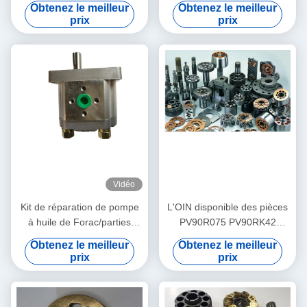
technique hydraulique
PC200-7 PC220 de valve a
Obtenez le meilleur
Obtenez le meilleur
PVG100 PVG120 PVG075
adapté aux besoins du client
prix
prix
d'excavatrice
Vidéo
Kit de réparation de pompe
L'OIN disponible des pièces
à huile de Forac/parties
PV90R075 PV90RK42
hydrauliques de pompe à
PV90L42 de pompe à piston
Obtenez le meilleur
Obtenez le meilleur
engrenages expédition - de
de Nachi certifient
prix
prix
3 jours ouvrables