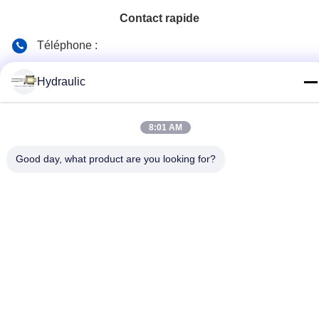
Contact rapide
Téléphone :
86-139-12460468
Hydraulic
Email
admin@hlhydraulics.com
8:01 AM
Adresse:
Good day, what product are you looking for?
Parc industriel de Furong, secteur de Xishan, ville de Wuxi
Politique en matière de protection de la vie privée
|
Plan du site
Bonne qualité de la Chine Pièces de pompe hydraulique
Fournisseur. © de Copyright 2019-2026 HongLi Hydraulic Pump
Co.,LtD . Tous droits réservés.