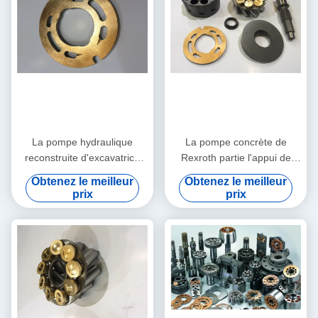
La pompe hydraulique
La pompe concrète de
reconstruite d'excavatrice
Rexroth partie l'appui de
partie le modèle multi de
machines de construction de
Obtenez le meilleur
Obtenez le meilleur
PV90R075 PV90RK42
PV90R030 PV90R042
prix
prix
PV90L42