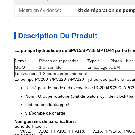
Mettre en évidence:
kit de réparation de pomp
Description Du Produit
La pompe hydraulique de SPV15/SPV18 MPTO44 partie le m
Nom :
Pièces de réparation
Type :
Piston - bloc
MOQ :
1 ensemble
Emballage :
OEM
La livraison :
1-3 jours après paiement
La pompe PC200-7/PC220-7/PC220 hydraulique partie la répar
Utilisé pour le modèle d'excavatrice PC200/PC200-7/PC
Nom : Groupe rotatoire (plat de piston+cylinder block+ball 
plateau oscillant/appui/
vis/pompe de charge
Nos gammes de canalisation :
Série de Hitachi :
HPV091, HPV102, HPV105, HPV118, HPV116, HPV145, HMGC