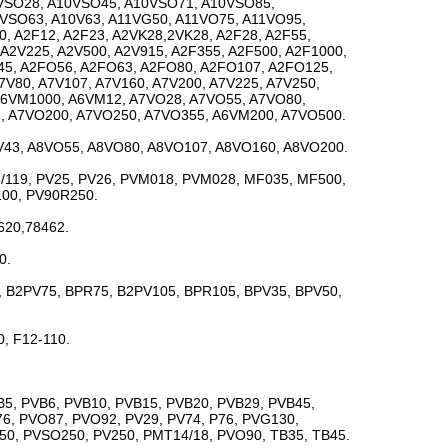
VSO28, A10VSO45, A10VSO71, A10VSO85,
VSO63, A10V63, A11VG50, A11VO75, A11VO95,
, A2F12, A2F23, A2VK28,2VK28, A2F28, A2F55,
 A2V225, A2V500, A2V915, A2F355, A2F500, A2F1000,
45, A2FO56, A2FO63, A2FO80, A2FO107, A2FO125,
V80, A7V107, A7V160, A7V200, A7V225, A7V250,
 A6VM1000, A6VM12, A7VO28, A7VO55, A7VO80,
, A7VO200, A7VO250, A7VO355, A6VM200, A7VO500.
V43, A8VO55, A8VO80, A8VO107, A8VO160, A8VO200.
6/119, PV25, PV26, PVM018, PVM028, MF035, MF500,
00, PV90R250.
620,78462.
0.
 B2PV75, BPR75, B2PV105, BPR105, BPV35, BPV50,
0, F12-110.
5, PVB6, PVB10, PVB15, PVB20, PVB29, PVB45,
6, PVO87, PVO92, PV29, PV74, P76, PVG130,
50, PVSO250, PV250, PMT14/18, PVO90, TB35, TB45.