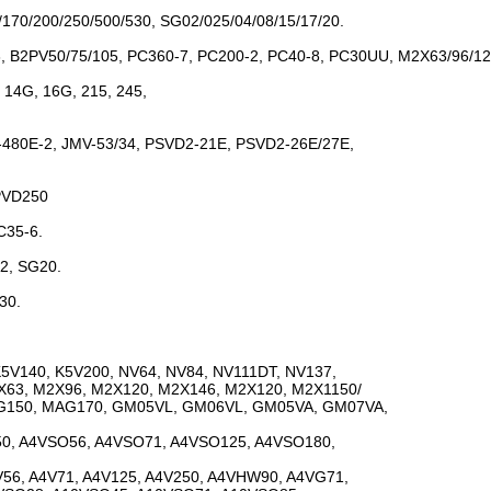
70/200/250/500/530, SG02/025/04/08/15/17/20.
, B2PV50/75/105, PC360-7, PC200-2, PC40-8, PC30UU, M2X63/96/1
 14G, 16G, 215, 245,
80E-2, JMV-53/34, PSVD2-21E, PSVD2-26E/27E,
PVD250
C35-6.
2, SG20.
30.
5V140, K5V200, NV64, NV84, NV111DT, NV137,
X63, M2X96, M2X120, M2X146, M2X120, M2X1150/
AG150, MAG170, GM05VL, GM06VL, GM05VA, GM07VA,
O50, A4VSO56, A4VSO71, A4VSO125, A4VSO180,
56, A4V71, A4V125, A4V250, A4VHW90, A4VG71,