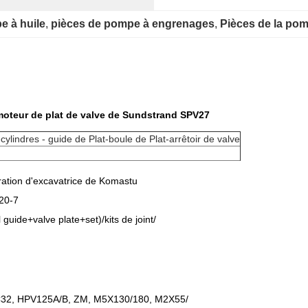
e à huile
, 
pièces de pompe à engrenages
, 
Pièces de la po
oteur de plat de valve de Sundstrand SPV27
-cylindres - guide de Plat-boule de Plat-arrêtoir de valve
ation d'excavatrice de Komastu
220-7
guide+valve plate+set)/kits de joint/
32, HPV125A/B, ZM, M5X130/180, M2X55/