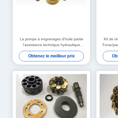
La pompe à engrenages d'huile partie
Kit de r
l'assistance technique hydraulique
Forac/pa
PVG100 PVG120 PVG075 d'excavatrice
engrena
Obtenez le meilleur prix
Obt