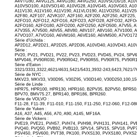
A4VTG90, A4VG125, A4VG180, A4VG250, A10VSO16/18, A10
A10VSO100, A10VSO140, A10VG28, A10VG45, A10VG63, A10
A11V130, A11V160, A11V190, A11VLO190, A11VO250, A11V250
A2F80, A2F107, A2VK107, A2F160, A2F200, A2F250, A2F225,
A2FO10, A2FO12, A2FO16, A2FO23, A2FO28, A2FO32, A2FO
A2FO160, A2FO180, A2FO200, A2FO250, A2FO500, A7V55, A7
A7V355, A7V500, A8V55, A8V80, A8V107, A8V160, A7V1000,
A7VO107, A7VO160, A6VM160, A6VE160, A6VM500, A7VO172
Série d'Uchida :
AP2D12, AP2D21, AP2D25, AP2D36, A10VD40, A10VD43, A10
Série :
PV20, PV21, PVD21, PV22, PV23, PVD23, PVD45, PV24, SPV
MPV046, PV90R030, PV90R042, PV90R55, PV90R75, PV90R1
Série d'Eaton :
3321/3331,3322,4621/4631,5421/5431,3932-243,6423,7621/7
Série de NYC :
MKV23, MKV33, V30D95, V30Z95, V30D140, V30D250,100,15
Série de Linde :
HPR75, HPR100, HPR130, HPR160, B2PV35, B2PV50, BPR50,
BPV70, BMV75.27, BPR140, BPR186, BPR260.
Série de VOLVO :
F11-28, F11-39, F11-010, F11-150, F11-250, F12-060, F12-08
Série de Yuken :
A16, A37, A45, A56, A70, A90, A145, MF16A.
Série de Vickers :
PVE19, PVE21, PVH57, PVH74, PVH98, PVH131, PVH141, PVB
PVQ40, PVQ50, PVB92, PVB110, SPV14, SPV15, SPV18, PVP7
PSV450, PSV600, PVT38, PK100, PVXS130, PVXS180, PVXS2