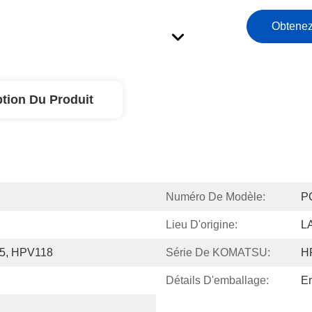
Obtenez
ption Du Produit
Numéro De Modèle:
P
Lieu D'origine:
L
5, HPV118
Série De KOMATSU:
H
Détails D'emballage:
Em