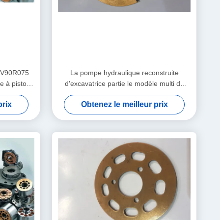
 PV90R075
La pompe hydraulique reconstruite
 à piston
d'excavatrice partie le modèle multi de
PV90R075 PV90RK42 PV90L42
prix
Obtenez le meilleur prix