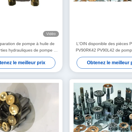
Vidéo
éparation de pompe à huile de
L'OIN disponible des pièces
rties hydrauliques de pompe à
PV90RK42 PV90L42 de pompe
ges expédition - de 3 jours
de Nachi certifient
enez le meilleur prix
Obtenez le meilleur 
ouvrables