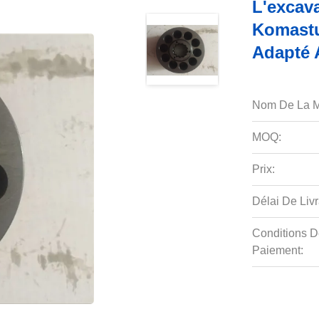
L'excav
Komastu
Adapté 
Nom De La M
MOQ:
Prix:
Délai De Livr
Conditions D
Paiement: