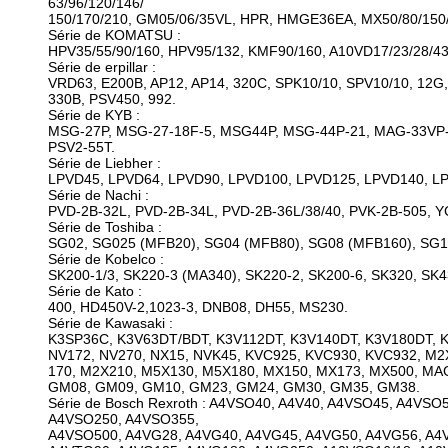
63/96/120/146/
150/170/210, GM05/06/35VL, HPR, HMGE36EA, MX50/80/150/1
Série de KOMATSU :
HPV35/55/90/160, HPV95/132, KMF90/160, A10VD17/23/28/43
Série de erpillar :
VRD63, E200B, AP12, AP14, 320C, SPK10/10, SPV10/10, 12G,
330B, PSV450, 992.
Série de KYB :
MSG-27P, MSG-27-18F-5, MSG44P, MSG-44P-21, MAG-33VP-4
PSV2-55T.
Série de Liebher :
LPVD45, LPVD64, LPVD90, LPVD100, LPVD125, LPVD140, L
Série de Nachi :
PVD-2B-32L, PVD-2B-34L, PVD-2B-36L/38/40, PVK-2B-505, Y
Série de Toshiba :
SG02, SG025 (MFB20), SG04 (MFB80), SG08 (MFB160), SG1
Série de Kobelco :
SK200-1/3, SK220-3 (MA340), SK220-2, SK200-6, SK320, SK4
Série de Kato :
400, HD450V-2,1023-3, DNB08, DH55, MS230.
Série de Kawasaki :
K3SP36C, K3V63DT/BDT, K3V112DT, K3V140DT, K3V180DT, K
NV172, NV270, NX15, NVK45, KVC925, KVC930, KVC932, M2
170, M2X210, M5X130, M5X180, MX150, MX173, MX500, M
GM08, GM09, GM10, GM23, GM24, GM30, GM35, GM38.
Série de Bosch Rexroth : A4VSO40, A4V40, A4VSO45, A4VS
A4VSO250, A4VSO355,
A4VSO500, A4VG28, A4VG40, A4VG45, A4VG50, A4VG56, A4V