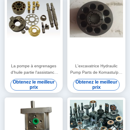
La pompe à engrenages
L'excavatrice Hydraulic
d'huile partie l'assistance
Pump Parts de Komastu/plat
technique hydraulique
PC200-7 PC220 de valve a
Obtenez le meilleur
Obtenez le meilleur
PVG100 PVG120 PVG075
adapté aux besoins du client
prix
prix
d'excavatrice