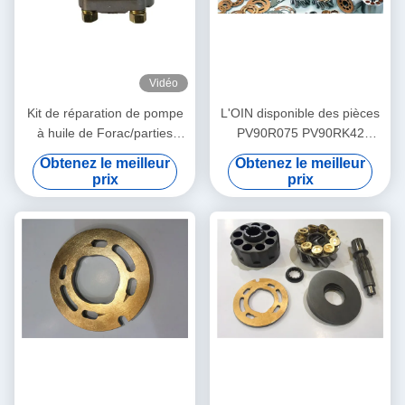
Vidéo
Kit de réparation de pompe
L'OIN disponible des pièces
à huile de Forac/parties
PV90R075 PV90RK42
hydrauliques de pompe à
PV90L42 de pompe à piston
Obtenez le meilleur
Obtenez le meilleur
engrenages expédition - de
de Nachi certifient
prix
prix
3 jours ouvrables