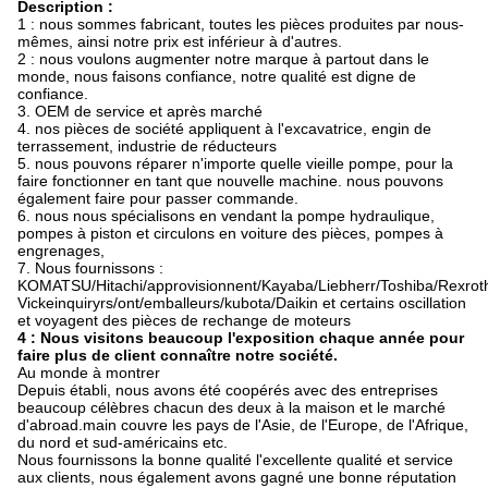
Description :
1 : nous sommes fabricant, toutes les pièces produites par nous-
mêmes, ainsi notre prix est inférieur à d'autres.
2 : nous voulons augmenter notre marque à partout dans le
monde, nous faisons confiance, notre qualité est digne de
confiance.
3. OEM de service et après marché
4. nos pièces de société appliquent à l'excavatrice, engin de
terrassement, industrie de réducteurs
5. nous pouvons réparer n'importe quelle vieille pompe, pour la
faire fonctionner en tant que nouvelle machine. nous pouvons
également faire pour passer commande.
6. nous nous spécialisons en vendant la pompe hydraulique,
pompes à piston et circulons en voiture des pièces, pompes à
engrenages,
7. Nous fournissons :
KOMATSU/Hitachi/approvisionnent/Kayaba/Liebherr/Toshiba/Rexroth
Vickeinquiryrs/ont/emballeurs/kubota/Daikin et certains oscillation
et voyagent des pièces de rechange de moteurs
4 : Nous visitons beaucoup l'exposition chaque année pour
faire plus de client connaître notre société.
Au monde à montrer
Depuis établi, nous avons été coopérés avec des entreprises
beaucoup célèbres chacun des deux à la maison et le marché
d'abroad.main couvre les pays de l'Asie, de l'Europe, de l'Afrique,
du nord et sud-américains etc.
Nous fournissons la bonne qualité l'excellente qualité et service
aux clients, nous également avons gagné une bonne réputation