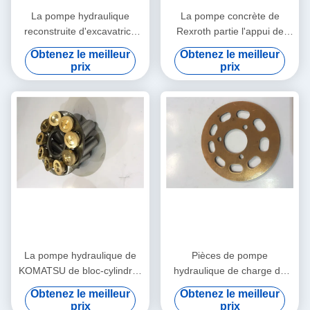
La pompe hydraulique
La pompe concrète de
reconstruite d'excavatrice
Rexroth partie l'appui de
partie le modèle multi de
machines de construction de
Obtenez le meilleur
Obtenez le meilleur
PV90R075 PV90RK42
PV90R030 PV90R042
prix
prix
PV90L42
La pompe hydraulique de
Pièces de pompe
KOMATSU de bloc-cylindres
hydraulique de charge du
partie le kit rotatoire de
pilote SPV24 pour toutes les
Obtenez le meilleur
Obtenez le meilleur
groupe de PC200-7 PC220
marques de la réparation
prix
prix