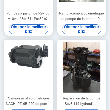
Pompes à piston de Rexroth
Remplacement volumétrique
A10vso28dr 31r-Psc62k01
de pompe de la pompe Pz-
volumétriques
6b-220 hydraulique/à piston
Obtenez le meilleur
Obtenez le meilleur
de Nachi
prix
prix
Camion axial volumétrique
Réparation de la pompe
NACHI PZ-6B-220 de pompe
Spv6 119 hydraulique
de pompe concrète
volumétrique pour