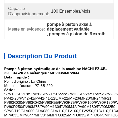
Capacité
100 Ensembles/mois
D'approvisionnement:
pompe à piston axial à 
Mettre en évidence:
déplacement variable
, 
pompes à piston de Rexroth
Description Du Produit
Pompe à piston hydraulique de la machine NACHI PZ-6B-
220E3A-20 de mélangeur MPV035/MPV044
Détail rapide :
Point d'origine : La Chine
Modelez l'aucun : PZ-6B-220
Série :
SPV15/SPV18/SPV20/SPV21/SPV22/SPV23/SPV24/SPV25/SPV26/
PV42-28/PV42-41/PV42-41-125/MF22/MF23/MF20/MF24/MF21
PV90R030/PV90R042/PV90R55/PV90R75/PV90R100/PV90R130/PV
PV90R250/PV90M75/PV90M130/PV90M42/PV90M180/PV90M250
SPV6/119/51V060,51V/080,51V/110,51V160,51V/250,51D/110,51D/
MPV035/MPV044/MPV046/MPTO025/MPTO035/MPTO044/MPTO0