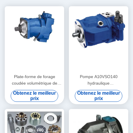
Plate-forme de forage
Pompe A10VSO140
coudée volumétrique de
hydraulique
gisement de pétrole de
volumétrique/pompe de
Obtenez le meilleur
Obtenez le meilleur
pompe à piston d'axe SAE
palette variable de volume
prix
prix
machine-outil