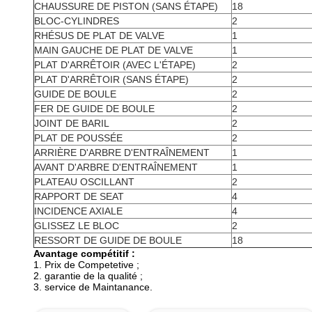
CHAUSSURE DE PISTON (SANS ÉTAPE)
18
BLOC-CYLINDRES
2
RHÉSUS DE PLAT DE VALVE
1
MAIN GAUCHE DE PLAT DE VALVE
1
PLAT D'ARRÊTOIR (AVEC L'ÉTAPE)
2
PLAT D'ARRÊTOIR (SANS ÉTAPE)
2
GUIDE DE BOULE
2
FER DE GUIDE DE BOULE
2
JOINT DE BARIL
2
PLAT DE POUSSÉE
2
ARRIÈRE D'ARBRE D'ENTRAÎNEMENT
1
AVANT D'ARBRE D'ENTRAÎNEMENT
1
PLATEAU OSCILLANT
2
RAPPORT DE SEAT
4
INCIDENCE AXIALE
4
GLISSEZ LE BLOC
2
RESSORT DE GUIDE DE BOULE
18
Avantage compétitif :
1.
Prix de Competetive ;
2. garantie de la qualité ;
3. service de Maintanance.