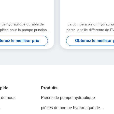
pe hydraulique durable de
La pompe à piston hydrauliq
pièce pour la pompe principale
partie la taille différente de
9001 de l'excavatrice 8T
PV18 PV90R130
enez le meilleur prix
Obtenez le meilleur 
pide
Produits
t de nous
Pièces de pompe hydraulique
s
pièces de pompe hydraulique de
Kawasaki