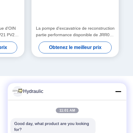
ue d'OIN
La pompe d'excavatrice de reconstruction
 PV21 PV27
partie performance disponible de JRR045
JRR075 JRR051B la haute
prix
Obtenez le meilleur prix
Hydraulic
Contact rapide
11:01 AM
Téléphone :
86-139-12460468
Good day, what product are you looking 
for?
Email