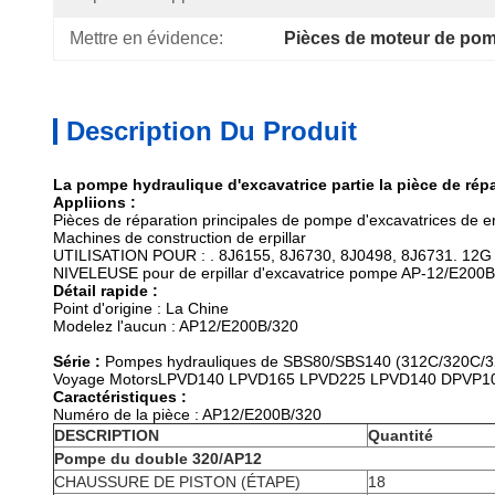
Mettre en évidence:
Pièces de moteur de pom
Description Du Produit
La pompe hydraulique d'excavatrice partie la pièce de rép
Appliions :
Pièces de réparation principales de pompe d'excavatrices de er
Machines de construction de erpillar
UTILISATION POUR : . 8J6155, 8J6730, 8J0498, 8J6731. 12
NIVELEUSE pour de erpillar d'excavatrice pompe AP-12/E200
Détail rapide :
Point d'origine : La Chine
Modelez l'aucun : AP12/E200B/320
Série :
Pompes hydrauliques de SBS80/SBS140 (312C/320C/3
Voyage MotorsLPVD140 LPVD165 LPVD225 LPVD140 DPVP108
Caractéristiques :
Numéro de la pièce : AP12/E200B/320
DESCRIPTION
Quantité
Pompe du double 320/AP12
CHAUSSURE DE PISTON (ÉTAPE)
18