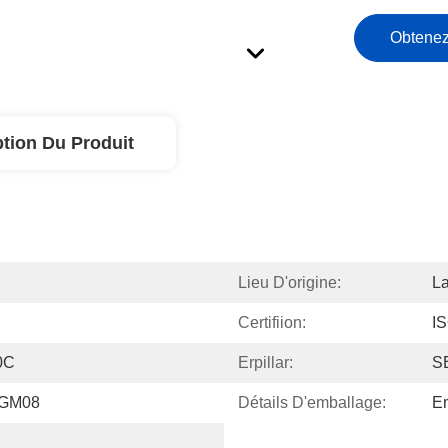
Obtenez
ption Du Produit
Lieu D'origine:
L
Certifiion:
I
0C
Erpillar:
S
/GM08
Détails D'emballage:
Em