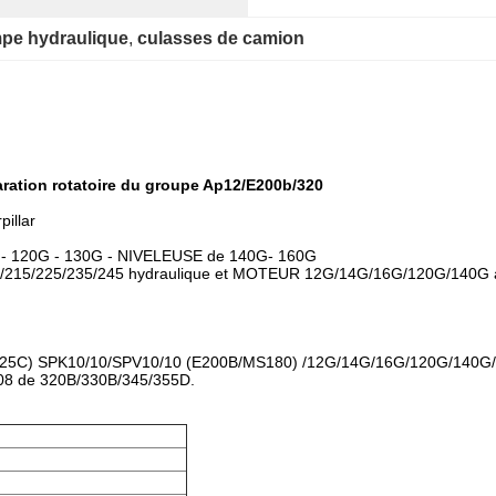
pe hydraulique
, 
culasses de camion
aration rotatoire du groupe Ap12/E200b/320
pillar
G - 120G - 130G - NIVELEUSE de 140G- 160G
B/215/225/235/245 hydraulique et MOTEUR 12G/14G/16G/120G/140G ap
25C) SPK10/10/SPV10/10 (E200B/MS180) /12G/14G/16G/120G/140G/2
 de 320B/330B/345/355D.