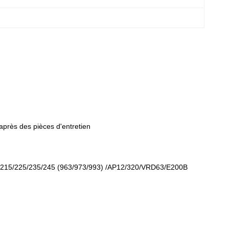
rès des pièces d'entretien
15/225/235/245 (963/973/993) /AP12/320/VRD63/E200B