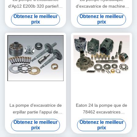
d'Ap12 E200b 320 partie/les
d'excavatrice de machines
pièces pompe concrète de
de construction partie 14g
Obtenez le meilleur
Obtenez le meilleur
erpillar
4T2767
prix
prix
La pompe d'excavatrice de
Eaton 24 la pompe que de
erpillar partie l'appui de
78462 excavatrices
l'excavatrice 215 225 320
partie/troque des pièces de
Obtenez le meilleur
Obtenez le meilleur
d'Ap12 E200b
moteur de pompe
prix
prix
hydraulique