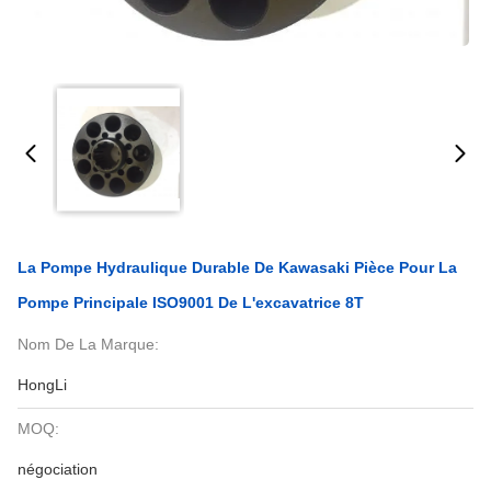
La Pompe Hydraulique Durable De Kawasaki Pièce Pour La
Pompe Principale ISO9001 De L'excavatrice 8T
Nom De La Marque:
HongLi
MOQ:
négociation