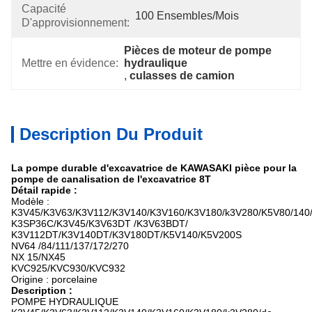
Capacité
100 Ensembles/mois
D'approvisionnement:
Pièces de moteur de pompe 
Mettre en évidence:
hydraulique
, 
culasses de camion
Description Du Produit
La pompe durable d'excavatrice de KAWASAKI pièce pour la
pompe de canalisation de l'excavatrice 8T
Détail rapide :
Modèle :
K3V45/K3V63/K3V112/K3V140/K3V160/K3V180/k3V280/K5V80/140
K3SP36C/K3V45/K3V63DT /K3V63BDT/
K3V112DT/K3V140DT/K3V180DT/K5V140/K5V200S
NV64 /84/111/137/172/270
NX 15/NX45
KVC925/KVC930/KVC932
Origine : porcelaine
Description :
POMPE HYDRAULIQUE