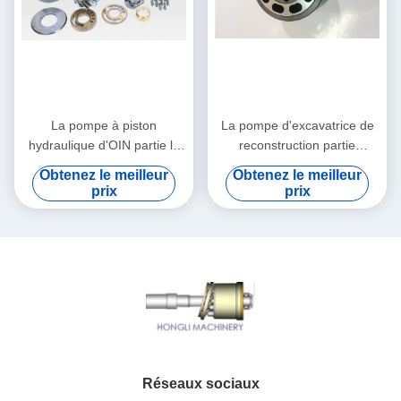
La pompe à piston
La pompe d'excavatrice de
hydraulique d'OIN partie la
reconstruction partie
taille différente de PV21
performance disponible de
Obtenez le meilleur
Obtenez le meilleur
PV27 PV18 PV90R130
JRR045 JRR075 JRR051B
prix
prix
la haute
Réseaux sociaux