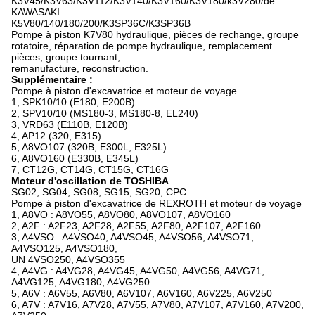
K3V45/K3V63/K3V112/K3V140/K3V160/K3V180/k3V280/de
KAWASAKI
K5V80/140/180/200/K3SP36C/K3SP36B
Pompe à piston K7V80 hydraulique, pièces de rechange, groupe
rotatoire, réparation de pompe hydraulique, remplacement
pièces, groupe tournant,
remanufacture, reconstruction.
Supplémentaire :
Pompe à piston d'excavatrice et moteur de voyage
1, SPK10/10 (E180, E200B)
2, SPV10/10 (MS180-3, MS180-8, EL240)
3, VRD63 (E110B, E120B)
4, AP12 (320, E315)
5, A8VO107 (320B, E300L, E325L)
6, A8VO160 (E330B, E345L)
7, CT12G, CT14G, CT15G, CT16G
Moteur d'oscillation de TOSHIBA
SG02, SG04, SG08, SG15, SG20, CPC
Pompe à piston d'excavatrice de REXROTH et moteur de voyage
1, A8VO : A8VO55, A8VO80, A8VO107, A8VO160
2, A2F : A2F23, A2F28, A2F55, A2F80, A2F107, A2F160
3, A4VSO : A4VSO40, A4VSO45, A4VSO56, A4VSO71,
A4VSO125, A4VSO180,
UN 4VSO250, A4VSO355
4, A4VG : A4VG28, A4VG45, A4VG50, A4VG56, A4VG71,
A4VG125, A4VG180, A4VG250
5, A6V : A6V55, A6V80, A6V107, A6V160, A6V225, A6V250
6, A7V : A7V16, A7V28, A7V55, A7V80, A7V107, A7V160, A7V200,