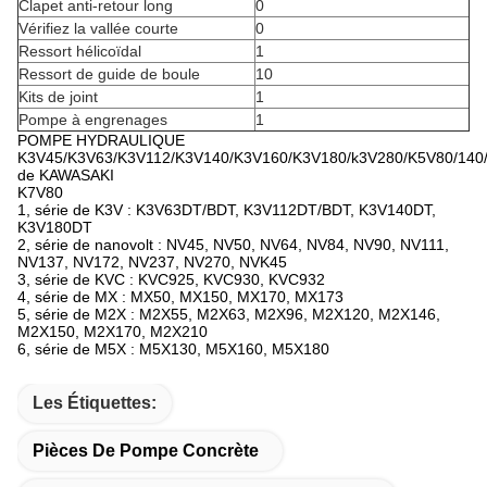
Clapet anti-retour long
0
Vérifiez la vallée courte
0
Ressort hélicoïdal
1
Ressort de guide de boule
10
Kits de joint
1
Pompe à engrenages
1
POMPE HYDRAULIQUE
K3V45/K3V63/K3V112/K3V140/K3V160/K3V180/k3V280/K5V80/140/
de KAWASAKI
K7V80
1, série de K3V : K3V63DT/BDT, K3V112DT/BDT, K3V140DT,
K3V180DT
2, série de nanovolt : NV45, NV50, NV64, NV84, NV90, NV111,
NV137, NV172, NV237, NV270, NVK45
3, série de KVC : KVC925, KVC930, KVC932
4, série de MX : MX50, MX150, MX170, MX173
5, série de M2X : M2X55, M2X63, M2X96, M2X120, M2X146,
M2X150, M2X170, M2X210
6, série de M5X : M5X130, M5X160, M5X180
Les Étiquettes:
Pièces De Pompe Concrète