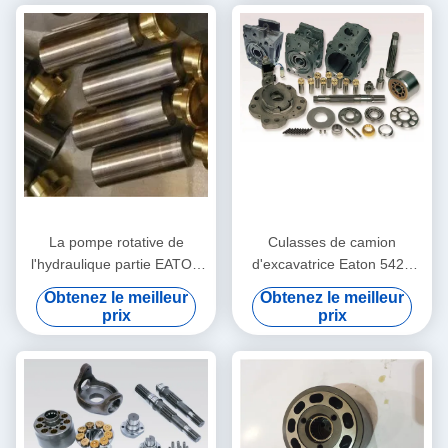
La pompe rotative de
Culasses de camion
l'hydraulique partie EATON
d'excavatrice Eaton 5421
5423 5421 séries pour des
remplacement 7621 78462
Obtenez le meilleur
Obtenez le meilleur
voitures de mélangeur
4621
prix
prix
concret