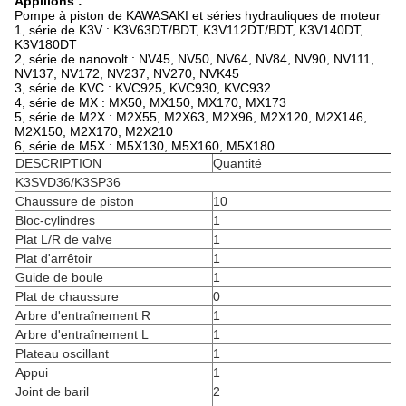
Appliions :
Pompe à piston de KAWASAKI et séries hydrauliques de moteur
1, série de K3V : K3V63DT/BDT, K3V112DT/BDT, K3V140DT,
K3V180DT
2, série de nanovolt : NV45, NV50, NV64, NV84, NV90, NV111,
NV137, NV172, NV237, NV270, NVK45
3, série de KVC : KVC925, KVC930, KVC932
4, série de MX : MX50, MX150, MX170, MX173
5, série de M2X : M2X55, M2X63, M2X96, M2X120, M2X146,
M2X150, M2X170, M2X210
6, série de M5X : M5X130, M5X160, M5X180
DESCRIPTION
Quantité
K3SVD36/K3SP36
Chaussure de piston
10
Bloc-cylindres
1
Plat L/R de valve
1
Plat d'arrêtoir
1
Guide de boule
1
Plat de chaussure
0
Arbre d'entraînement R
1
Arbre d'entraînement L
1
Plateau oscillant
1
Appui
1
Joint de baril
2