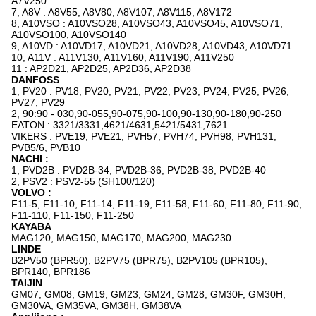
A7V250
7, A8V : A8V55, A8V80, A8V107, A8V115, A8V172
8, A10VSO : A10VSO28, A10VSO43, A10VSO45, A10VSO71,
A10VSO100, A10VSO140
9, A10VD : A10VD17, A10VD21, A10VD28, A10VD43, A10VD71
10, A11V : A11V130, A11V160, A11V190, A11V250
11 : AP2D21, AP2D25, AP2D36, AP2D38
DANFOSS
1, PV20 : PV18, PV20, PV21, PV22, PV23, PV24, PV25, PV26,
PV27, PV29
2, 90:90 - 030,90-055,90-075,90-100,90-130,90-180,90-250
EATON : 3321/3331,4621/4631,5421/5431,7621
VIKERS : PVE19, PVE21, PVH57, PVH74, PVH98, PVH131,
PVB5/6, PVB10
NACHI :
1, PVD2B : PVD2B-34, PVD2B-36, PVD2B-38, PVD2B-40
2, PSV2 : PSV2-55 (SH100/120)
VOLVO :
F11-5, F11-10, F11-14, F11-19, F11-58, F11-60, F11-80, F11-90,
F11-110, F11-150, F11-250
KAYABA
MAG120, MAG150, MAG170, MAG200, MAG230
LINDE
B2PV50 (BPR50), B2PV75 (BPR75), B2PV105 (BPR105),
BPR140, BPR186
TAIJIN
GM07, GM08, GM19, GM23, GM24, GM28, GM30F, GM30H,
GM30VA, GM35VA, GM38H, GM38VA