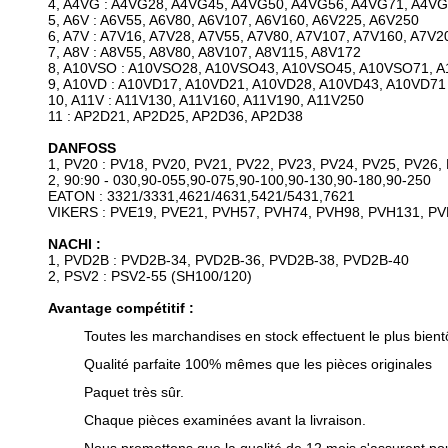
4, A4VG : A4VG28, A4VG45, A4VG50, A4VG56, A4VG71, A4V
5, A6V : A6V55, A6V80, A6V107, A6V160, A6V225, A6V250
6, A7V : A7V16, A7V28, A7V55, A7V80, A7V107, A7V160, A7V2
7, A8V : A8V55, A8V80, A8V107, A8V115, A8V172
8, A10VSO : A10VSO28, A10VSO43, A10VSO45, A10VSO71, 
9, A10VD : A10VD17, A10VD21, A10VD28, A10VD43, A10VD71
10, A11V : A11V130, A11V160, A11V190, A11V250
11 : AP2D21, AP2D25, AP2D36, AP2D38
DANFOSS
1, PV20 : PV18, PV20, PV21, PV22, PV23, PV24, PV25, PV26,
2, 90:90 - 030,90-055,90-075,90-100,90-130,90-180,90-250
EATON : 3321/3331,4621/4631,5421/5431,7621
VIKERS : PVE19, PVE21, PVH57, PVH74, PVH98, PVH131, PV
NACHI :
1, PVD2B : PVD2B-34, PVD2B-36, PVD2B-38, PVD2B-40
2, PSV2 : PSV2-55 (SH100/120)
Avantage compétitif :
Toutes les marchandises en stock effectuent le plus bientôt
Qualité parfaite 100% mêmes que les pièces originales
Paquet très sûr.
Chaque pièces examinées avant la livraison.