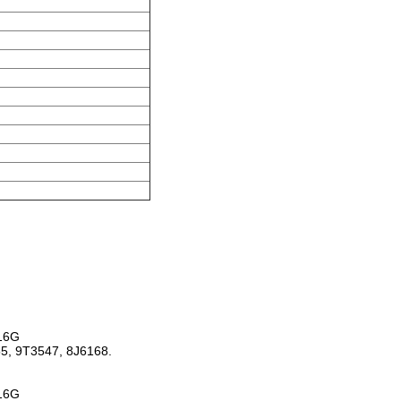
 16G
55, 9T3547, 8J6168.
 16G