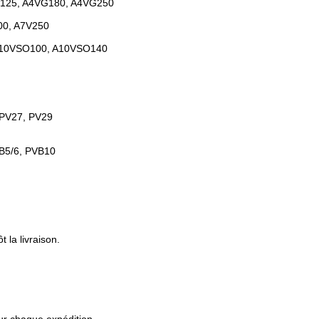
G125, A4VG180, A4VG250
00, A7V250
A10VSO100, A10VSO140
 PV27, PV29
B5/6, PVB10
 la livraison.