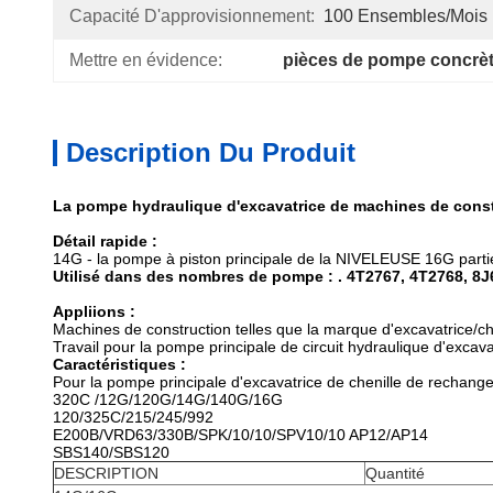
Capacité D'approvisionnement:
100 Ensembles/mois
Mettre en évidence:
pièces de pompe concrè
Description Du Produit
La pompe hydraulique d'excavatrice de machines de constr
Détail rapide :
14G - la pompe à piston principale de la NIVELEUSE 16G parti
Utilisé dans des nombres de pompe : . 4T2767, 4T2768, 8J
Appliions :
Machines de construction telles que la marque d'excavatrice/ch
Travail pour la pompe principale de circuit hydraulique d'excav
Caractéristiques :
Pour la pompe principale d'excavatrice de chenille de rechang
320C /12G/120G/14G/140G/16G
120/325C/215/245/992
E200B/VRD63/330B/SPK/10/10/SPV10/10 AP12/AP14
SBS140/SBS120
DESCRIPTION
Quantité