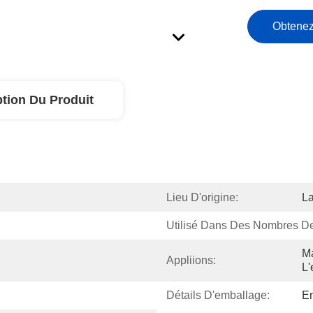
Obtenez
ption Du Produit
Lieu D'origine:
L
Utilisé Dans Des Nombres D
Ma
Appliions:
L'
Détails D'emballage:
Em