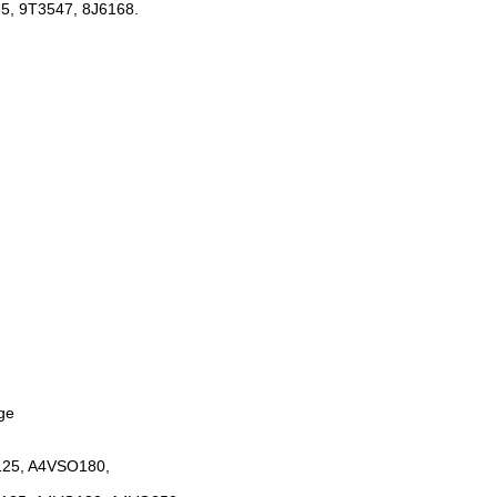
55, 9T3547, 8J6168.
ge
125, A4VSO180,