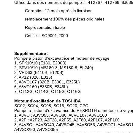
Utilisé dans des nombres de pompe : . 4T2767, 4T2768, 8J68
Garantie : 12 mois après la livraison.
remplacement 100% des pièces originales
Représentation fiable
Cetifie : ISO9001-2000
Supplémentaire :
Pompe à piston d'excavatrice et moteur de voyage
1, SPK10/10 (E180, E200B)
2, SPV10/10 (MS180-3, MS180-8, EL240)
3, VRD63 (E110B, E120B)
4, AP12 (320, E315)
5, A8VO107 (320B, E300L, E325L)
6, A8VO160 (E330B, E345L)
7, CT12G, CT14G, CT15G, CT16G
Moteur d'oscillation de TOSHIBA
SG02, SG04, SG08, SG15, SG20, CPC
Pompe à piston d'excavatrice de REXROTH et moteur de voya
1, A8VO : A8VO55, A8VO80, A8VO107, A8VO160
2, A2F : A2F23, A2F28, A2F55, A2F80, A2F107, A2F160
3, A4VSO : A4VSO40, A4VSO45, A4VSO56, A4VSO71, A4VSO
A4VSO250, A4VSO355