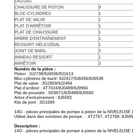
14G/16G
CHAUSSURE DE PISTON
9
BLOC-CYLINDRES
1
PLAT DE VALVE
1
PLAT D'ARRÊTOIR
1
PLAT DE CHAUSSURE
1
ARBRE D'ENTRAÎNEMENT
1
RESSORT HÉLICOÏDAL
1
JOINT DE BARIL
2
ANNEAU RESSORT
1
ARRÊTOIR
3
Numéro de la pièce :
Piston : IU2738/9J4936/9J1613
Bloc-cylindres de baril/: 9J2417/9J8266/8J0538
Plat de valve : 3G2859/9J2484
Plat d'arrêtoir : 4T7024/8J0489/8J9966
Plat de poussée : 3G9671/8J0488/8J0560
Arbre d'entraînement : 8J5592
Kits de joint : 3G1689
14G - pièces principales de pompe à piston de la NIVELEUSE
Utilisé dans des nombres de pompe : . 4T2767, 4T2768, 8J68
Description :
14G - pièces principales de pompe à piston de la NIVELEUSE