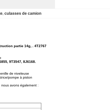
te
, 
culasses de camion
uction partie 14g, . 4T2767
e
6855, 9T3547, 8J6168.
enille de niveleuse
atrice/pompe à piston
e nous avons également :