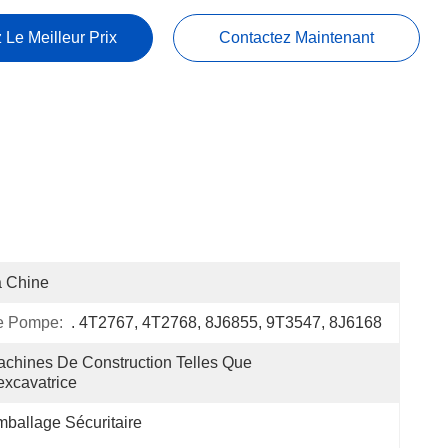
 Le Meilleur Prix
Contactez Maintenant
a Chine
e Pompe:
. 4T2767, 4T2768, 8J6855, 9T3547, 8J6168
chines De Construction Telles Que 
excavatrice
ballage Sécuritaire