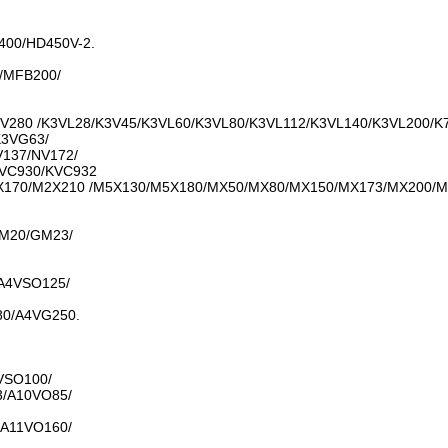
s400/HD450V-2.
/MFB200/
V280 /K3VL28/K3V45/K3VL60/K3VL80/K3VL112/K3VL140/K3VL200/K
K3VG63/
137/NV172/
KVC930/KVC932
170/M2X210 /M5X130/M5X180/MX50/MX80/MX150/MX173/MX200/
M20/GM23/
A4VSO125/
0/A4VG250.
VSO100/
/A10VO85/
A11VO160/