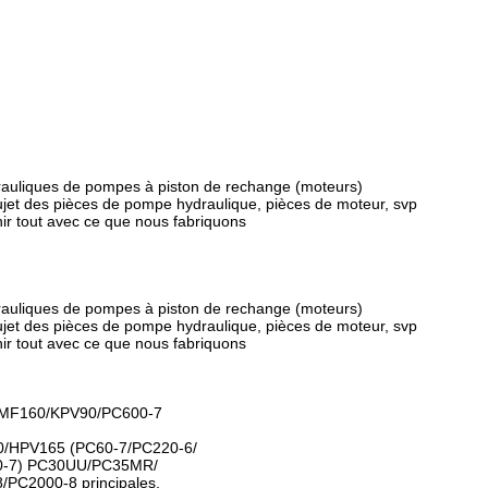
ydrauliques de pompes à piston de rechange (moteurs)
ujet des pièces de pompe hydraulique, pièces de moteur, svp
nir tout avec ce que nous fabriquons
ydrauliques de pompes à piston de rechange (moteurs)
ujet des pièces de pompe hydraulique, pièces de moteur, svp
nir tout avec ce que nous fabriquons
MF160/KPV90/PC600-7
/HPV165 (PC60-7/PC220-6/
0-7) PC30UU/PC35MR/
C2000-8 principales.