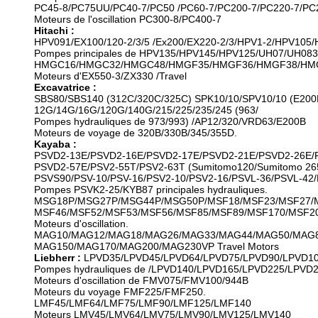
PC45-8/PC75UU/PC40-7/PC50 /PC60-7/PC200-7/PC220-7/PC2
Moteurs de l'oscillation PC300-8/PC400-7
Hitachi :
HPV091/EX100/120-2/3/5 /Ex200/EX220-2/3/HPV1-2/HPV105
Pompes principales de HPV135/HPV145/HPV125/UH07/UH083
HMGC16/HMGC32/HMGC48/HMGF35/HMGF36/HMGF38/HM
Moteurs d'EX550-3/ZX330 /Travel
Excavatrice :
SBS80/SBS140 (312C/320C/325C) SPK10/10/SPV10/10 (E200
12G/14G/16G/120G/140G/215/225/235/245 (963/
Pompes hydrauliques de 973/993) /AP12/320/VRD63/E200B
Moteurs de voyage de 320B/330B/345/355D.
Kayaba :
PSVD2-13E/PSVD2-16E/PSVD2-17E/PSVD2-21E/PSVD2-26E/
PSVD2-57E/PSV2-55T/PSV2-63T (Sumitomo120/Sumitomo 265
PSVS90/PSV-10/PSV-16/PSV2-10/PSV2-16/PSVL-36/PSVL-42/
Pompes PSVK2-25/KYB87 principales hydrauliques.
MSG18P/MSG27P/MSG44P/MSG50P/MSF18/MSF23/MSF27/
MSF46/MSF52/MSF53/MSF56/MSF85/MSF89/MSF170/MSF2
Moteurs d'oscillation.
MAG10/MAG12/MAG18/MAG26/MAG33/MAG44/MAG50/MAG8
MAG150/MAG170/MAG200/MAG230VP Travel Motors
Liebherr :
LPVD35/LPVD45/LPVD64/LPVD75/LPVD90/LPVD1
Pompes hydrauliques de /LPVD140/LPVD165/LPVD225/LPVD
Moteurs d'oscillation de FMV075/FMV100/944B
Moteurs du voyage FMF225/FMF250.
LMF45/LMF64/LMF75/LMF90/LMF125/LMF140
Moteurs LMV45/LMV64/LMV75/LMV90/LMV125/LMV140