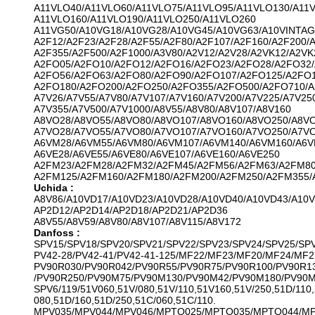
A11VLO40/A11VLO60/A11VLO75/A11VLO95/A11VLO130/A11V
A11VLO160/A11VLO190/A11VLO250/A11VLO260
A11VG50/A10VG18/A10VG28/A10VG45/A10VG63/A10VINTAG
A2F12/A2F23/A2F28/A2F55/A2F80/A2F107/A2F160/A2F200/A
A2F355/A2F500/A2F1000/A3V80/A2V12/A2V28/A2VK12/A2VK
A2FO05/A2FO10/A2FO12/A2FO16/A2FO23/A2FO28/A2FO32/
A2FO56/A2FO63/A2FO80/A2FO90/A2FO107/A2FO125/A2FO1
A2FO180/A2FO200/A2FO250/A2FO355/A2FO500/A2FO710/
A7V26/A7V55/A7V80/A7V107/A7V160/A7V200/A7V225/A7V25
A7V355/A7V500/A7V1000/A8V55/A8V80/A8V107/A8V160
A8VO28/A8VO55/A8VO80/A8VO107/A8VO160/A8VO250/A8V
A7VO28/A7VO55/A7VO80/A7VO107/A7VO160/A7VO250/A7V
A6VM28/A6VM55/A6VM80/A6VM107/A6VM140/A6VM160/A6V
A6VE28/A6VE55/A6VE80/A6VE107/A6VE160/A6VE250
A2FM23/A2FM28/A2FM32/A2FM45/A2FM56/A2FM63/A2FM80
A2FM125/A2FM160/A2FM180/A2FM200/A2FM250/A2FM355/
Uchida :
A8V86/A10VD17/A10VD23/A10VD28/A10VD40/A10VD43/A10
AP2D12/AP2D14/AP2D18/AP2D21/AP2D36
A8V55/A8V59/A8V80/A8V107/A8V115/A8V172
Danfoss :
SPV15/SPV18/SPV20/SPV21/SPV22/SPV23/SPV24/SPV25/SP
PV42-28/PV42-41/PV42-41-125/MF22/MF23/MF20/MF24/MF2
PV90R030/PV90R042/PV90R55/PV90R75/PV90R100/PV90R1
/PV90R250/PV90M75/PV90M130/PV90M42/PV90M180/PV90
SPV6/119/51V060,51V/080,51V/110,51V160,51V/250,51D/110,
080,51D/160,51D/250,51C/060,51C/110.
MPV035/MPV044/MPV046/MPTO025/MPTO035/MPTO044/M