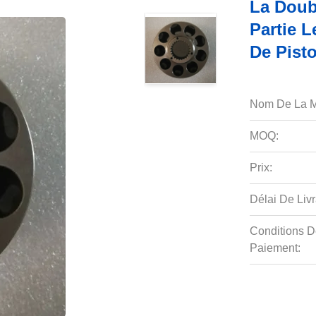
La Doub
Partie L
De Pisto
Nom De La M
MOQ:
Prix:
Délai De Livr
Conditions D
Paiement: