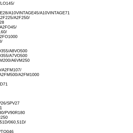
LO145/
E28/A10VINTAGE45/A10VINTAGE71
2F225/A2F250/
28
A2FO45/
60/
A2FO1000
0/
O355/A8VO500
O355/A7VO500
M200/A6VM250
/A2FM107/
A2FM500/A2FM1000
VD71
V26/SPV27
1
30/PV90R180
M250
51D/060,51D/
PTO046