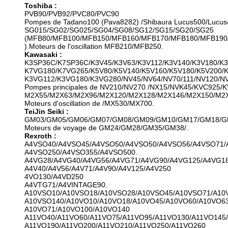
Toshiba :
PVB90/PVB92/PVC80/PVC90
Pompes de Tadano100 (Pava8282) /Shibaura Lucus500/Lucu
SG015/SG02/SG025/SG04/SG08/SG12/SG15/SG20/SG25
(MFB80/MFB100/MFB150/MFB160/MFB170/MFB180/MFB190
) Moteurs de l'oscillation MFB210/MFB250.
Kawasaki :
K3SP36C/K7SP36C/K3V45/K3V63/K3V112/K3V140/K3V180/K3
K7VG180/K7VG265/K5V80/K5V140/K5V160/K5V180/K5V200/
K3VG112/K3VG180/K3VG280/NV45/NV64/NV70/111/NV120/NV
Pompes principales de NV210/NV270 /NX15/NVK45/KVC925/
M2X55/M2X63/M2X96/M2X120/M2X128/M2X146/M2X150/M2X
Moteurs d'oscillation de /MX530/MX700.
TeiJin Seiki :
GM03/GM05/GM06/GM07/GM08/GM09/GM10/GM17/GM18/G
Moteurs de voyage de GM24/GM28/GM35/GM38/.
Rexroth :
A4VSO40/A4VSO45/A4VSO50/A4VSO50/A4VSO56/A4VSO71/
A4VSO250/A4VSO355/A4VSO500.
A4VG28/A4VG40/A4VG56/A4VG71/A4VG90/A4VG125/A4VG18
A4V40/A4V56/A4V71/A4V90/A4V125/A4V250
4VO130/A4VD250
A4VTG71/A4VINTAGE90.
A10VSO10/A10VSO18/A10VSO28/A10VSO45/A10VSO71/A10
A10VSO140/A10VO10/A10VO18/A10VO45/A10VO60/A10VO63
A10VO71/A10VO100/A10VO140
A11VO40/A11VO60/A11VO75/A11VO95/A11VO130/A11VO145/
A11VO190/A11VO200/A11VO210/A11VO250/A11VO260