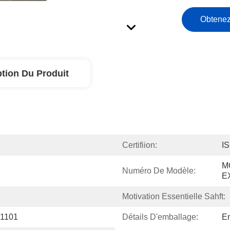
Obtenez
ption Du Produit
Certifiion:
I
M
Numéro De Modèle:
E
Motivation Essentielle Sahft:
-1101
Détails D'emballage:
Em