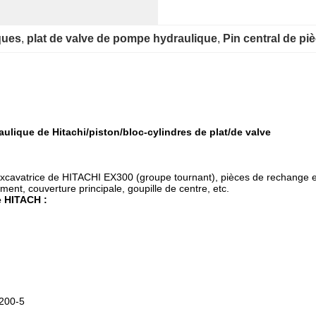
ques
, 
plat de valve de pompe hydraulique
, 
Pin central de p
ulique de Hitachi/piston/bloc-cylindres de plat/de valve
excavatrice de HITACHI EX300 (groupe tournant), pièces de rechange et 
ement, couverture principale, goupille de centre, etc.
 HITACH :
200-5