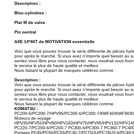
Description :
Bloc-cylindres :
Plat M de valve
Pin central
AXE 14*46T de MOTIVATION essentielle
Voici que vous pouvez trouver la série différente de pièces h
pour après le marché. Si vous avez n'importe quel besoin au s
sentez-vous libre pour nous contacter, nous voudrait vous four
le service le plus de haute qualité et meilleur.
Nous faisant la plupart de marques célèbres comme :
Description :
Voici que vous pouvez trouver la série différente de pièces h
pour après le marché. Si vous avez n'importe quel besoin au s
sentez-vous libre pour nous contacter, nous voudrait vous four
le service le plus de haute qualité et meilleur.
Nous faisant la plupart de marques célèbres comme :
KOMATSU :
PC200-6/PC200-7/HPV95/PC300-6/PC300-7/KMF40/KMF90/K
Moteurs de voyage
HPV35/HPV55/HPV90/HPV160/HPV75/HPV95/HPV132/HPV140
PC220-7/PC200-6/PC200-7 PC300-6/PC300-7 PC360-7 PC40
Pompes PC45/PC50/PC55/PC30-7/PC75UU/PC78US-6/PC40-8/P