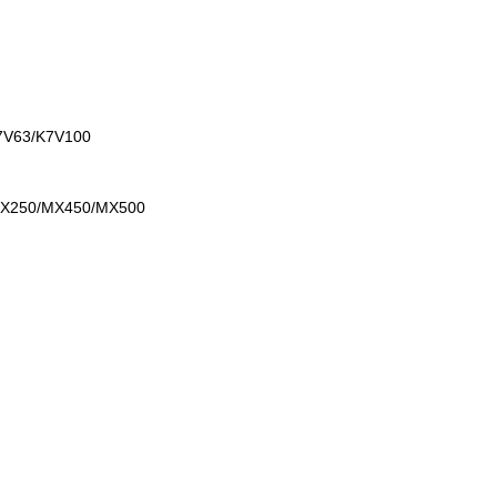
7V63/K7V100
MX250/MX450/MX500