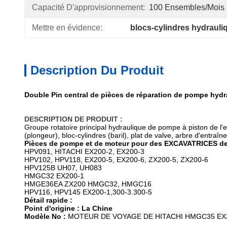
Capacité D'approvisionnement:
100 Ensembles/mois
Mettre en évidence:
blocs-cylindres hydrauli
Description Du Produit
Double Pin central de pièces de réparation de pompe hydra
DESCRIPTION DE PRODUIT :
Groupe rotatoire principal hydraulique de pompe à piston de l'
(plongeur), bloc-cylindres (baril), plat de valve, arbre d'entraîn
Pièces de pompe et de moteur pour des EXCAVATRICES de
HPV091, HITACHI EX200-2, EX200-3
HPV102, HPV118, EX200-5, EX200-6, ZX200-5, ZX200-6
HPV125B UH07, UH083
HMGC32 EX200-1
HMGE36EA ZX200 HMGC32, HMGC16
HPV116, HPV145 EX200-1,300-3.300-5
Détail rapide :
Point d'origine : La Chine
Modèle No :
MOTEUR DE VOYAGE DE HITACHI HMGC35 EX