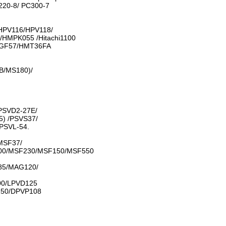
20-8/ PC300-7
/HPV116/HPV118/
/HMPK055 /Hitachi1100
GF57/HMT36FA
B/MS180)/
PSVD2-27E/
) /PSVS37/
PSVL-54.
MSF37/
00/MSF230/MSF150/MSF550
5/MAG120/
00/LPVD125
250/DPVP108