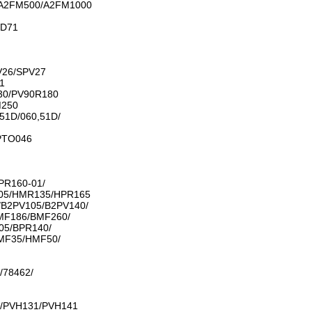
A2FM500/A2FM1000
VD71
V26/SPV27
1
30/PV90R180
M250
51D/060,51D/
PTO046
PR160-01/
05/HMR135/HPR165
/B2PV105/B2PV140/
MF186/BMF260/
05/BPR140/
MF35/HMF50/
/78462/
/PVH131/PVH141