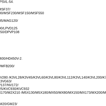
PSVL-54.
MSF37/
00/MSF230/MSF150/MSF550
5/MAG120/
00/LPVD125
250/DPVP108
s400/HD450V-2.
/MFB200/
V280 /K3VL28/K3V45/K3VL60/K3VL80/K3VL112/K3VL140/K3VL200/K
K3VG63/
137/NV172/
925/KVC930/KVC932
170/M2X210 /M5X130/M5X180/MX50/MX80/MX150/MX173/MX200/
M20/GM23/