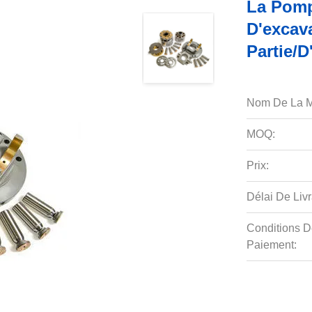
La Pomp
D'excava
Partie/
Nom De La M
MOQ:
Prix:
Délai De Livr
Conditions D
Paiement: