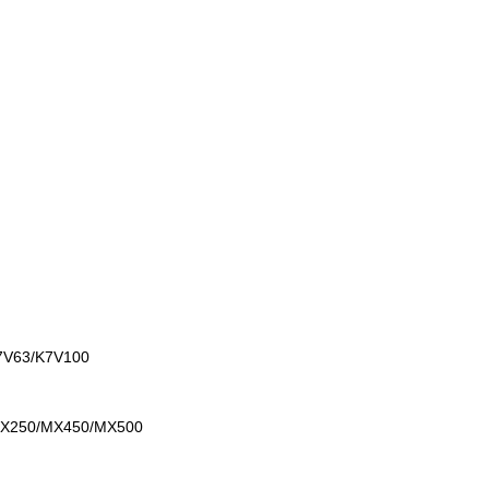
7V63/K7V100
MX250/MX450/MX500