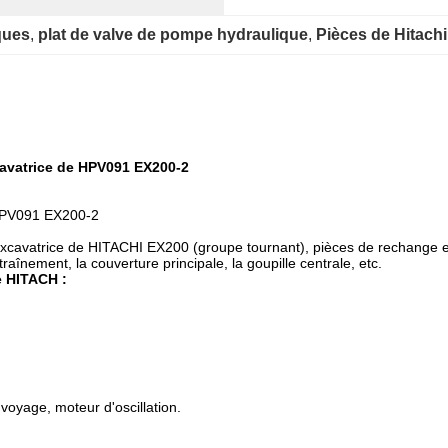
ques
, 
plat de valve de pompe hydraulique
, 
Pièces de Hitachi
cavatrice de HPV091 EX200-2
PV091 EX200-2
'excavatrice de HITACHI EX200 (groupe tournant), pièces de rechange et
ntraînement, la couverture principale, la goupille centrale, etc.
 HITACH :
voyage, moteur d'oscillation.