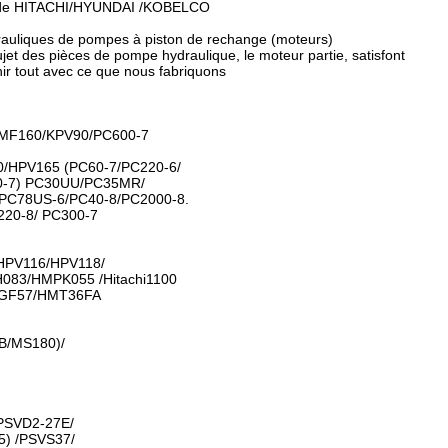
 de HITACHI/HYUNDAI /KOBELCO
ydrauliques de pompes à piston de rechange (moteurs)
jet des pièces de pompe hydraulique, le moteur partie, satisfont
nir tout avec ce que nous fabriquons
MF160/KPV90/PC600-7
/HPV165 (PC60-7/PC220-6/
0-7) PC30UU/PC35MR/
/PC78US-6/PC40-8/PC2000-8.
20-8/ PC300-7
/HPV116/HPV118/
083/HMPK055 /Hitachi1100
GF57/HMT36FA
B/MS180)/
PSVD2-27E/
) /PSVS37/