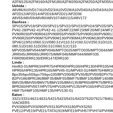
A2FM125/A2FM160/A2FM180/A2FM200/A2FM250/A2FM355/
Uchida :
A8V86/A10VD17/A10VD23/A10VD28/A10VD40/A10VD43/A10
AP2D12/AP2D14/AP2D18/AP2D21/AP2D36
A8V55/A8V59/A8V80/A8V107/A8V115/A8V172
Danfoss :
SPV15/SPV18/SPV20/SPV21/SPV22/SPV23/SPV24/SPV25/SP
PV42-28/PV42-41/PV42-41-125/MF22/MF23/MF20/MF24/MF2
PV90R030/PV90R042/PV90R55/PV90R75/PV90R100/PV90R1
/PV90R250/PV90M75/PV90M130/PV90M42/PV90M180/PV90
SPV6/119/51V060,51V/080,51V/110,51V160,51V/250,51D/110,
080,51D/160,51D/250,51C/060,51C/110.
MPV035/MPV044/MPV046/MPTO025/MPTO035/MPTO044/M
JRR045/JRR065/JRR075/MMF046/MMF044/MMF035
FRR090/ERR130/ERR147/ERR100
Linde :
Hmf63-01/MPR63/HPR75/HPR90/HPR100/HPR130/HPR105/H
HPR55/HPR135/HPR165/MPV45-01/MPV63-01/HMR75/HMR1
Bpv35/bpv50/bpv70/bpv100/BPV200/B2PV35/B2PV50/B2PV75
B2PV186/BPR186/BMF35/BMF55/BMF75/BMF105/BMF140/B
BMV35/BMV55/BMV75/BMV105/BMV135/BPR55/BPR75/BPR1
BPR260/HPV55T/HPV75/HPV105/HPV135/HPV165/HPV210/H
HMF75/HMF105/HMF135/HPV130-01
Eaton :
3321/3331/4621/4631/5421/5423/5431/6423/7620/7621/78461
VIACKERS :
PVXS060/PVXS090/PVXS130/PVXS180/PVXS250
PVE12/PVE19/PVE21/TATA1919/MFE19/PVH57/PVH74/PVH98