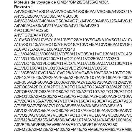
Moteurs de voyage de GM24/GM28/GM35/GM38/.
Rexroth :
A4VSO40/A4VSO45/A4VSO50/A4VSO50/A4VSO56/A4VSO71/
A4VSO250/A4VSO355/A4VSO500.
A4VG28/A4VG40/A4VG56/A4VG71/A4VG90/A4VG125/A4VG18
A4V40/A4V56/A4V71/A4V90/A4V125/A4V250
4VO130/A4VD250
A4VTG71/A4VTG90.
A10VSO10/A10VSO18/A10VSO28/A10VSO45/A10VSO71/A10
A10VSO140/A10VO10/A10VO18/A10VO45/A10VO60/A10VO63
A10VO71/A10VO100/A10VO140
A11VO40/A11VO60/A11VO75/A11VO95/A11VO130/A11VO145/
A11VO190/A11VO200/A11VO210/A11VO250/A11VO260
A11VLO40/A11VLO60/A11VLO75/A11VLO95/A11VLO130/A11V
A11VLO160/A11VLO190/A11VLO250/A11VLO260
A11VG50/A10VG18/A10VG28/A10VG45/A10VG63/A10VTG28
A2F12/A2F23/A2F28/A2F55/A2F80/A2F107/A2F160/A2F200/A
A2F355/A2F500/A2F1000/A3V80/A2V12/A2V28/A2VK12/A2VK
A2FO05/A2FO10/A2FO12/A2FO16/A2FO23/A2FO28/A2FO32/
A2FO56/A2FO63/A2FO80/A2FO90/A2FO107/A2FO125/A2FO1
A2FO180/A2FO200/A2FO250/A2FO355/A2FO500/A2FO710/
A7V26/A7V55/A7V80/A7V107/A7V160/A7V200/A7V225/A7V25
A7V355/A7V500/A7V1000/A8V55/A8V80/A8V107/A8V160
A8VO28/A8VO55/A8VO80/A8VO107/A8VO160/A8VO250/A8V
A7VO28/A7VO55/A7VO80/A7VO107/A7VO160/A7VO250/A7V
A6VM28/A6VM55/A6VM80/A6VM107/A6VM140/A6VM160/A6V
A6VE28/A6VE55/A6VE80/A6VE107/A6VE160/A6VE250
A2FM23/A2FM28/A2FM32/A2FM45/A2FM56/A2FM63/A2FM80