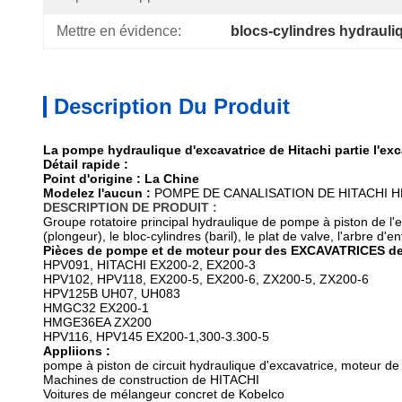
Mettre en évidence:
blocs-cylindres hydrauli
Description Du Produit
La pompe hydraulique d'excavatrice de Hitachi partie l'ex
Détail rapide :
Point d'origine : La Chine
Modelez l'aucun :
POMPE DE CANALISATION DE HITACHI H
DESCRIPTION DE PRODUIT :
Groupe rotatoire principal hydraulique de pompe à piston de l
(plongeur), le bloc-cylindres (baril), le plat de valve, l'arbre d'e
Pièces de pompe et de moteur pour des EXCAVATRICES de
HPV091, HITACHI EX200-2, EX200-3
HPV102, HPV118, EX200-5, EX200-6, ZX200-5, ZX200-6
HPV125B UH07, UH083
HMGC32 EX200-1
HMGE36EA ZX200
HPV116, HPV145 EX200-1,300-3.300-5
Appliions :
pompe à piston de circuit hydraulique d'excavatrice, moteur de 
Machines de construction de HITACHI
Voitures de mélangeur concret de Kobelco