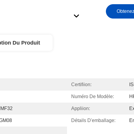
Obtenez
ption Du Produit
Certifiion:
I
Numéro De Modèle:
H
VMF32
Appliion:
Ex
/GM08
Détails D'emballage:
Em