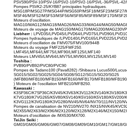
PSVS90/PSV-10/PSV-16/PSV2-10/PSV2-16/PSVL-36/PSVL-42/
Pompes PSVK2-25/KYB87 principales hydrauliques.
MSG18P/MSG27P/MSG44P/MSG50P/MSF18/MSF23/MSF27/
MSF46/MSF52/MSF53/MSF56/MSF85/MSF89/MSF170/MSF2
Moteurs d'oscillation.
MAG10/MAG12/MAG18/MAG26/MAG33/MAG44/MAG50/MAG8
Moteurs de voyage de MAG150/MAG170/MAG200/MAG230VP
Liebherr :
LPVD35/LPVD45/LPVD64/LPVD75/LPVD90/LPVD1
Pompes hydrauliques de /LPVD140/LPVD165/LPVD225/LPVD
Moteurs d'oscillation de FMV075/FMV100/944B
Moteurs du voyage FMF225/FMF250.
LMF45/LMF64/LMF75/LMF90/LMF125/LMF140
Moteurs LMV45/LMV64/LMV75/LMV90/LMV125/LMV140
Toshiba :
PVB90/PVB92/PVC80/PVC90
Pompes de Tadano100 (Pava8282) /Shibaura Lucus500/Lucu
SG015/SG02/SG025/SG04/SG08/SG12/SG15/SG20/SG25
(MFB80/MFB100/MFB150/MFB160/MFB170/MFB180/MFB190
) Moteurs de l'oscillation MFB210/MFB250.
Kawasaki :
K3SP36C/K7SP36C/K3V45/K3V63/K3V112/K3V140/K3V180/K3
K7VG180/K7VG265/K5V80/K5V140/K5V160/K5V180/K5V200/
K3VG112/K3VG180/K3VG280/NV45/NV64/NV70/111/NV120/NV
Pompes de canalisation de NV210/NV270 /NX15/NVK45/KVC
M2X55/M2X63/M2X96/M2X120/M2X128/M2X146/M2X150/M2X
Moteurs d'oscillation de /MX530/MX700.
TeiJin Seiki :
GM03/GM05/GM06/GM07/GM08/GM09/GM10/GM17/GM18/G