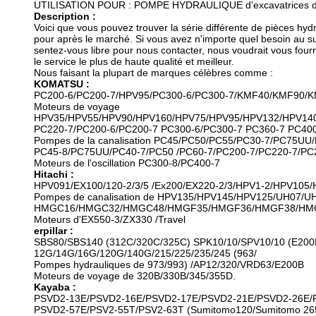
UTILISATION POUR : POMPE HYDRAULIQUE d'excavatrices
Description :
Voici que vous pouvez trouver la série différente de pièces h
pour après le marché. Si vous avez n'importe quel besoin au su
sentez-vous libre pour nous contacter, nous voudrait vous four
le service le plus de haute qualité et meilleur.
Nous faisant la plupart de marques célèbres comme :
KOMATSU :
PC200-6/PC200-7/HPV95/PC300-6/PC300-7/KMF40/KMF90/K
Moteurs de voyage
HPV35/HPV55/HPV90/HPV160/HPV75/HPV95/HPV132/HPV140
PC220-7/PC200-6/PC200-7 PC300-6/PC300-7 PC360-7 PC40
Pompes de la canalisation PC45/PC50/PC55/PC30-7/PC75UU
PC45-8/PC75UU/PC40-7/PC50 /PC60-7/PC200-7/PC220-7/PC2
Moteurs de l'oscillation PC300-8/PC400-7
Hitachi :
HPV091/EX100/120-2/3/5 /Ex200/EX220-2/3/HPV1-2/HPV105
Pompes de canalisation de HPV135/HPV145/HPV125/UH07/UH
HMGC16/HMGC32/HMGC48/HMGF35/HMGF36/HMGF38/HM
Moteurs d'EX550-3/ZX330 /Travel
erpillar :
SBS80/SBS140 (312C/320C/325C) SPK10/10/SPV10/10 (E200
12G/14G/16G/120G/140G/215/225/235/245 (963/
Pompes hydrauliques de 973/993) /AP12/320/VRD63/E200B
Moteurs de voyage de 320B/330B/345/355D.
Kayaba :
PSVD2-13E/PSVD2-16E/PSVD2-17E/PSVD2-21E/PSVD2-26E/
PSVD2-57E/PSV2-55T/PSV2-63T (Sumitomo120/Sumitomo 265