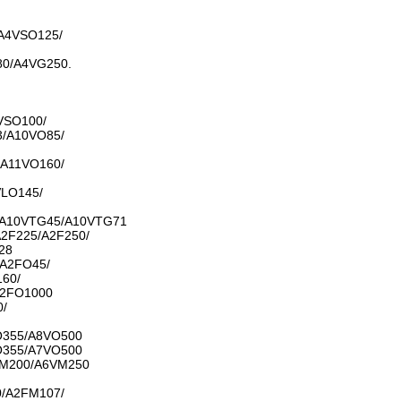
A4VSO125/
0/A4VG250.
VSO100/
/A10VO85/
A11VO160/
LO145/
/A10VTG45/A10VTG71
2F225/A2F250/
28
A2FO45/
60/
A2FO1000
0/
O355/A8VO500
O355/A7VO500
M200/A6VM250
/A2FM107/