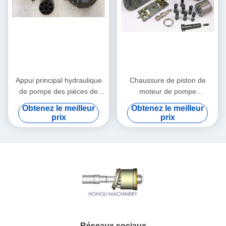
Appui principal hydraulique
Chaussure de piston de
de pompe des pièces de
moteur de pompe
réparation de pompe
hydraulique pour la pompe
Obtenez le meilleur
Obtenez le meilleur
d'excavatrice de Hitachi
ZX200 EX200-1 EX200-2 de
prix
prix
HPV091
pilote d'excavatrice
Réseaux sociaux