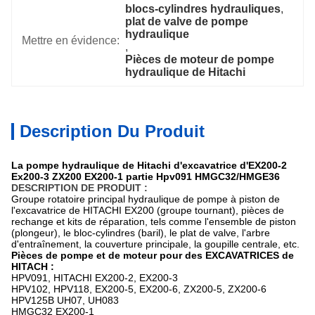
blocs-cylindres hydrauliques
, 
plat de valve de pompe 
hydraulique
Mettre en évidence:
, 
Pièces de moteur de pompe 
hydraulique de Hitachi
Description Du Produit
La pompe hydraulique de Hitachi d'excavatrice d'EX200-2
Ex200-3 ZX200 EX200-1 partie Hpv091 HMGC32/HMGE36
DESCRIPTION DE PRODUIT :
Groupe rotatoire principal hydraulique de pompe à piston de
l'excavatrice de HITACHI EX200 (groupe tournant), pièces de
rechange et kits de réparation, tels comme l'ensemble de piston
(plongeur), le bloc-cylindres (baril), le plat de valve, l'arbre
d'entraînement, la couverture principale, la goupille centrale, etc.
Pièces de pompe et de moteur pour des EXCAVATRICES de
HITACH :
HPV091, HITACHI EX200-2, EX200-3
HPV102, HPV118, EX200-5, EX200-6, ZX200-5, ZX200-6
HPV125B UH07, UH083
HMGC32 EX200-1