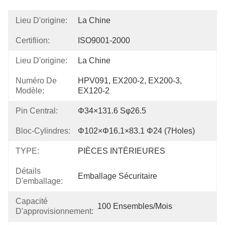
Lieu D'origine:
La Chine
Certifiion:
ISO9001-2000
Lieu D'origine:
La Chine
Numéro De
HPV091, EX200-2, EX200-3, 
Modèle:
EX120-2
Pin Central:
Φ34×131.6 Sφ26.5
Bloc-Cylindres:
Φ102×φ16.1×83.1 Φ24 (7Holes)
TYPE:
PIÈCES INTÉRIEURES
Détails
Emballage Sécuritaire
D'emballage:
Capacité
100 Ensembles/mois
D'approvisionnement: