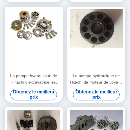
hélicoïdaux double
La pompe hydraulique de
La pompe hydraulique de
Hitachi d'excavatrice les
Hitachi de moteur de voyage
pièces ISO9001 d'arbre
partie l'axe de motivation
Obtenez le meilleur
Obtenez le meilleur
partie/d'entraînement
essentielle de dents de
prix
prix
approuvées
HPV091 16x46