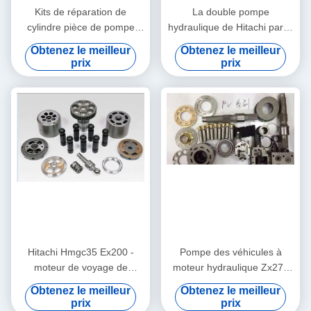
Kits de réparation de
La double pompe
cylindre pièce de pompe
hydraulique de Hitachi partie
d'excavatrice d'axe de
le bloc-cylindres de plat de
Obtenez le meilleur
Obtenez le meilleur
motivation
valve de piston de Pin
prix
prix
essentielle/hydraulique 16 x
central inclus
46 dents
Hitachi Hmgc35 Ex200 -
Pompe des véhicules à
moteur de voyage de
moteur hydraulique Zx270
réparation de culasse du
d'excavatrice du plat EX200-
Obtenez le meilleur
Obtenez le meilleur
diesel 5 398 - piston 2300
2 de valve de ressorts
prix
prix