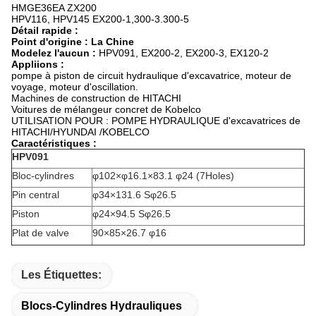
HMGE36EA ZX200
HPV116, HPV145 EX200-1,300-3.300-5
Détail rapide :
Point d'origine : La Chine
Modelez l'aucun :
HPV091, EX200-2, EX200-3, EX120-2
Appliions :
pompe à piston de circuit hydraulique d'excavatrice, moteur de
voyage, moteur d'oscillation.
Machines de construction de HITACHI
Voitures de mélangeur concret de Kobelco
UTILISATION POUR : POMPE HYDRAULIQUE d'excavatrices de
HITACHI/HYUNDAI /KOBELCO
Caractéristiques :
HPV091
Bloc-cylindres
φ102×φ16.1×83.1 φ24 (7Holes)
Pin central
φ34×131.6 Sφ26.5
Piston
φ24×94.5 Sφ26.5
Plat de valve
90×85×26.7 φ16
Les Étiquettes:
Blocs-Cylindres Hydrauliques