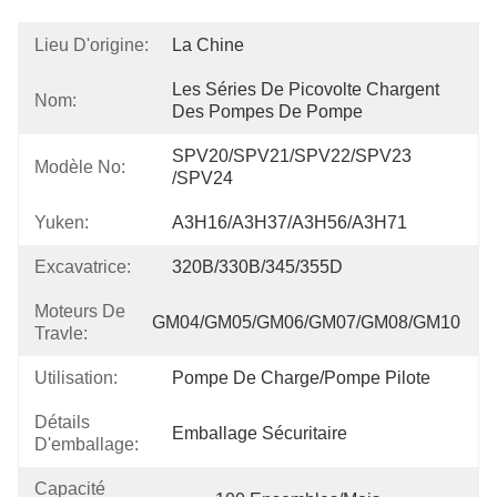
Lieu D'origine:
La Chine
Les Séries De Picovolte Chargent 
Nom:
Des Pompes De Pompe
SPV20/SPV21/SPV22/SPV23 
Modèle No:
/SPV24
Yuken:
A3H16/A3H37/A3H56/A3H71
Excavatrice:
320B/330B/345/355D
Moteurs De
GM04/GM05/GM06/GM07/GM08/GM10
Travle:
Utilisation:
Pompe De Charge/pompe Pilote
Détails
Emballage Sécuritaire
D'emballage:
Capacité