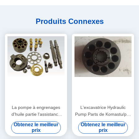
Produits Connexes
La pompe à engrenages
L'excavatrice Hydraulic
d'huile partie l'assistance
Pump Parts de Komastu/plat
technique hydraulique
PC200-7 PC220 de valve a
Obtenez le meilleur
Obtenez le meilleur
PVG100 PVG120 PVG075
adapté aux besoins du client
prix
prix
d'excavatrice