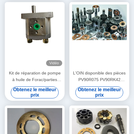
Vidéo
Kit de réparation de pompe
L'OIN disponible des pièces
à huile de Forac/parties
PV90R075 PV90RK42
hydrauliques de pompe à
PV90L42 de pompe à piston
Obtenez le meilleur
Obtenez le meilleur
engrenages expédition - de
de Nachi certifient
prix
prix
3 jours ouvrables