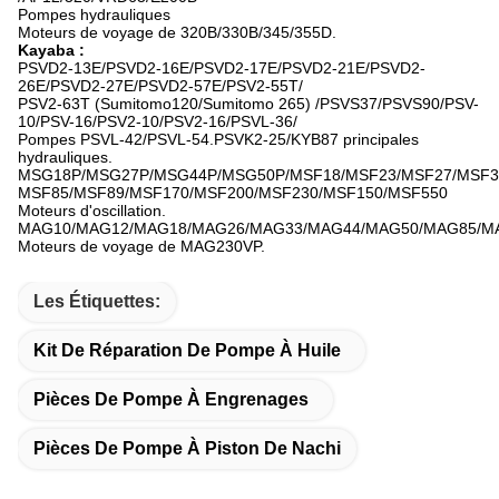
Pompes hydrauliques
Moteurs de voyage de 320B/330B/345/355D.
Kayaba :
PSVD2-13E/PSVD2-16E/PSVD2-17E/PSVD2-21E/PSVD2-
26E/PSVD2-27E/PSVD2-57E/PSV2-55T/
PSV2-63T (Sumitomo120/Sumitomo 265) /PSVS37/PSVS90/PSV-
10/PSV-16/PSV2-10/PSV2-16/PSVL-36/
Pompes PSVL-42/PSVL-54.PSVK2-25/KYB87 principales
hydrauliques.
MSG18P/MSG27P/MSG44P/MSG50P/MSF18/MSF23/MSF27/MSF3
MSF85/MSF89/MSF170/MSF200/MSF230/MSF150/MSF550
Moteurs d'oscillation.
MAG10/MAG12/MAG18/MAG26/MAG33/MAG44/MAG50/MAG85/MA
Moteurs de voyage de MAG230VP.
Les Étiquettes:
Kit De Réparation De Pompe À Huile
Pièces De Pompe À Engrenages
Pièces De Pompe À Piston De Nachi