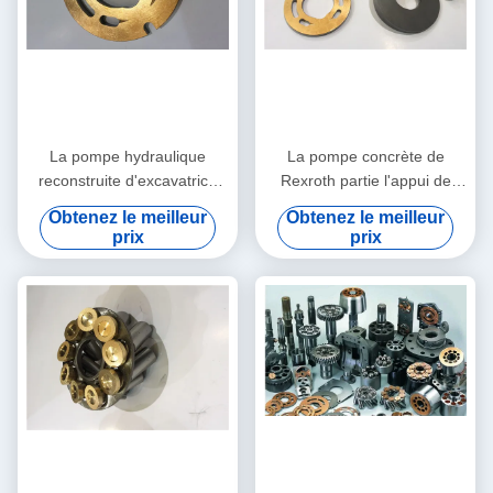
La pompe hydraulique
La pompe concrète de
reconstruite d'excavatrice
Rexroth partie l'appui de
partie le modèle multi de
machines de construction de
Obtenez le meilleur
Obtenez le meilleur
PV90R075 PV90RK42
PV90R030 PV90R042
prix
prix
PV90L42