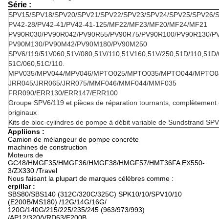
Série :
SPV15/SPV18/SPV20/SPV21/SPV22/SPV23/SPV24/SPV25/SPV26/
PV42-28/PV42-41/PV42-41-125/MF22/MF23/MF20/MF24/MF21
PV90R030/PV90R042/PV90R55/PV90R75/PV90R100/PV90R130/P
PV90M130/PV90M42/PV90M180/PV90M250
SPV6/119/51V060,51V/080,51V/110,51V160,51V/250,51D/110,51D/
51C/060,51C/110.
MPV035/MPV044/MPV046/MPTO025/MPTO035/MPTO044/MPTO0
JRR045/JRR065/JRR075/MMF046/MMF044/MMF035
FRR090/ERR130/ERR147/ERR100
Groupe SPV6/119 et pièces de réparation tournants, complètement
originaux
Kits de bloc-cylindres de pompe à débit variable de Sundstrand SP
Appliions :
Camion de mélangeur de pompe concrète
machines de construction
Moteurs de
GC48/HMGF35/HMGF36/HMGF38/HMGF57/HMT36FA EX550-
3/ZX330 /Travel
Nous faisant la plupart de marques célèbres comme :
erpillar :
SBS80/SBS140 (312C/320C/325C) SPK10/10/SPV10/10
(E200B/MS180) /12G/14G/16G/
120G/140G/215/225/235/245 (963/973/993)
/AP12/320/VRD63/E200B