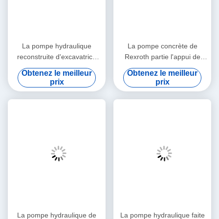
La pompe hydraulique
La pompe concrète de
reconstruite d'excavatrice
Rexroth partie l'appui de
partie le modèle multi de
machines de construction de
Obtenez le meilleur
Obtenez le meilleur
PV90R075 PV90RK42
PV90R030 PV90R042
prix
prix
PV90L42
La pompe hydraulique de
La pompe hydraulique faite