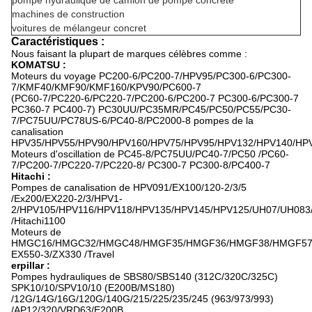
pompe hydraulique de camion de pompe concrète
machines de construction
voitures de mélangeur concret
Caractéristiques :
Nous faisant la plupart de marques célèbres comme :
KOMATSU :
Moteurs du voyage PC200-6/PC200-7/HPV95/PC300-6/PC300-
7/KMF40/KMF90/KMF160/KPV90/PC600-7
(PC60-7/PC220-6/PC220-7/PC200-6/PC200-7 PC300-6/PC300-7
PC360-7 PC400-7) PC30UU/PC35MR/PC45/PC50/PC55/PC30-
7/PC75UU/PC78US-6/PC40-8/PC2000-8 pompes de la
canalisation
HPV35/HPV55/HPV90/HPV160/HPV75/HPV95/HPV132/HPV140/HPV
Moteurs d'oscillation de PC45-8/PC75UU/PC40-7/PC50 /PC60-
7/PC200-7/PC220-7/PC220-8/ PC300-7 PC300-8/PC400-7
Hitachi :
Pompes de canalisation de HPV091/EX100/120-2/3/5
/Ex200/EX220-2/3/HPV1-
2/HPV105/HPV116/HPV118/HPV135/HPV145/HPV125/UH07/UH08
/Hitachi1100
Moteurs de
HMGC16/HMGC32/HMGC48/HMGF35/HMGF36/HMGF38/HMGF57
EX550-3/ZX330 /Travel
erpillar :
Pompes hydrauliques de SBS80/SBS140 (312C/320C/325C)
SPK10/10/SPV10/10 (E200B/MS180)
/12G/14G/16G/120G/140G/215/225/235/245 (963/973/993)
/AP12/320/VRD63/E200B