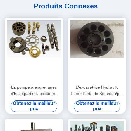
Produits Connexes
La pompe à engrenages
L'excavatrice Hydraulic
d'huile partie l'assistance
Pump Parts de Komastu/plat
technique hydraulique
PC200-7 PC220 de valve a
Obtenez le meilleur
Obtenez le meilleur
PVG100 PVG120 PVG075
adapté aux besoins du client
prix
prix
d'excavatrice