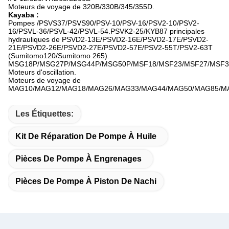
Moteurs de voyage de 320B/330B/345/355D.
Kayaba :
Pompes /PSVS37/PSVS90/PSV-10/PSV-16/PSV2-10/PSV2-
16/PSVL-36/PSVL-42/PSVL-54.PSVK2-25/KYB87 principales
hydrauliques de PSVD2-13E/PSVD2-16E/PSVD2-17E/PSVD2-
21E/PSVD2-26E/PSVD2-27E/PSVD2-57E/PSV2-55T/PSV2-63T
(Sumitomo120/Sumitomo 265).
MSG18P/MSG27P/MSG44P/MSG50P/MSF18/MSF23/MSF27/MSF37
Moteurs d'oscillation.
Moteurs de voyage de
MAG10/MAG12/MAG18/MAG26/MAG33/MAG44/MAG50/MAG85/MA
Les Étiquettes:
Kit De Réparation De Pompe À Huile
Pièces De Pompe À Engrenages
Pièces De Pompe À Piston De Nachi