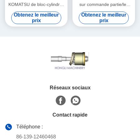
KOMATSU de bloc-cylindres
sur commande partie/les
partie le kit rotatoire de
pièces de rechange de
Obtenez le meilleur
Obtenez le meilleur
groupe de PC200-7 PC220
pompe hydraulique
prix
prix
réparation d'excavatrice
Réseaux sociaux
Contact rapide
Téléphone :
86-139-12460468