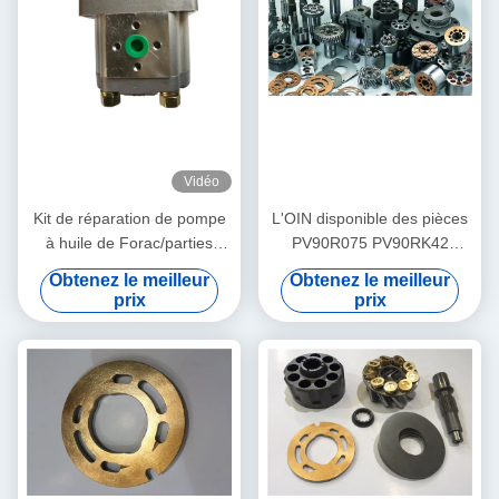
Vidéo
Kit de réparation de pompe
L'OIN disponible des pièces
à huile de Forac/parties
PV90R075 PV90RK42
hydrauliques de pompe à
PV90L42 de pompe à piston
Obtenez le meilleur
Obtenez le meilleur
engrenages expédition - de
de Nachi certifient
prix
prix
3 jours ouvrables