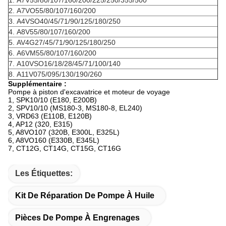
1.
A7V55/80/107/160/200/225/250/355/500
2.
A7VO55/80/107/160/200
3.
A4VSO40/45/71/90/125/180/250
4.
A8V55/80/107/160/200
5.
AV4G27/45/71/90/125/180/250
6.
A6VM55/80/107/160/200
7.
A10VSO16/18/28/45/71/100/140
8.
A11V075/095/130/190/260
Supplémentaire :
Pompe à piston d'excavatrice et moteur de voyage
1, SPK10/10 (E180, E200B)
2, SPV10/10 (MS180-3, MS180-8, EL240)
3, VRD63 (E110B, E120B)
4, AP12 (320, E315)
5, A8VO107 (320B, E300L, E325L)
6, A8VO160 (E330B, E345L)
7, CT12G, CT14G, CT15G, CT16G
Les Étiquettes:
Kit De Réparation De Pompe À Huile
Pièces De Pompe À Engrenages