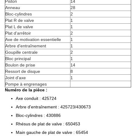
Piston
14
Anneau
28
Bloc-cylindres
2
Plat R de valve
1
Plat L de valve
1
Plat d'arrêtoir
2
Axe de motivation essentielle
1
Arbre d'entraînement
1
Goupille centrale
2
Bloc principal
1
Boulon de prise
14
Ressort de disque
8
Joint d'axe
1
Pompe à engrenages
Numéro de la pièce :
Axe conduit : 425724
Arbre d'entraînement : 425723/430673
Bloc-cylindres : 430886
Rhésus de plat de valve : 650453
Main gauche de plat de valve : 65454