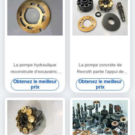
La pompe hydraulique
La pompe concrète de
reconstruite d'excavatrice
Rexroth partie l'appui de
partie le modèle multi de
machines de construction de
Obtenez le meilleur
Obtenez le meilleur
PV90R075 PV90RK42
PV90R030 PV90R042
prix
prix
PV90L42