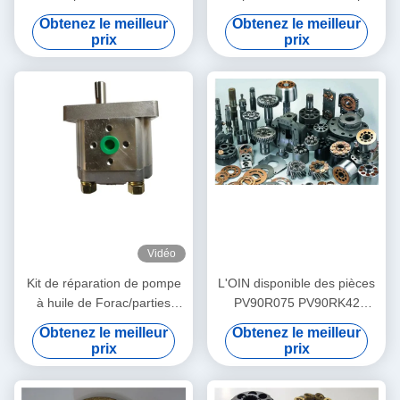
technique hydraulique
PC200-7 PC220 de valve a
Obtenez le meilleur
Obtenez le meilleur
PVG100 PVG120 PVG075
adapté aux besoins du client
prix
prix
d'excavatrice
Vidéo
Kit de réparation de pompe
L'OIN disponible des pièces
à huile de Forac/parties
PV90R075 PV90RK42
hydrauliques de pompe à
PV90L42 de pompe à piston
Obtenez le meilleur
Obtenez le meilleur
engrenages expédition - de
de Nachi certifient
prix
prix
3 jours ouvrables