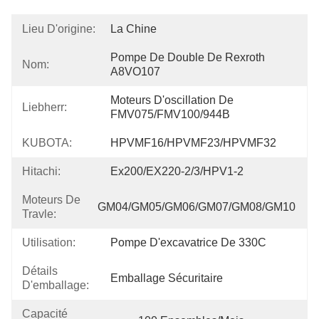
Lieu D'origine:
La Chine
Pompe De Double De Rexroth 
Nom:
A8VO107
Moteurs D'oscillation De 
Liebherr:
FMV075/FMV100/944B
KUBOTA:
HPVMF16/HPVMF23/HPVMF32
Hitachi:
Ex200/EX220-2/3/HPV1-2
Moteurs De
GM04/GM05/GM06/GM07/GM08/GM10
Travle:
Utilisation:
Pompe D'excavatrice De 330C
Détails
Emballage Sécuritaire
D'emballage:
Capacité