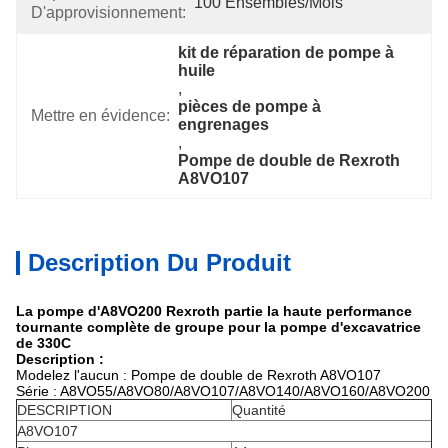
100 Ensembles/mois
D'approvisionnement:
kit de réparation de pompe à 
huile
, 
pièces de pompe à 
Mettre en évidence:
engrenages
, 
Pompe de double de Rexroth 
A8VO107
Description Du Produit
La pompe d'A8VO200 Rexroth partie la haute performance
tournante complète de groupe pour la pompe d'excavatrice
de 330C
Description :
Modelez l'aucun : Pompe de double de Rexroth A8VO107
Série : A8VO55/A8VO80/A8VO107/A8VO140/A8VO160/A8VO200
DESCRIPTION
Quantité
A8VO107