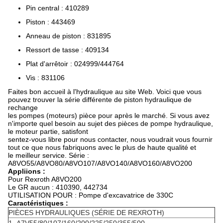
Pin central : 410289
Piston : 443469
Anneau de piston : 831895
Ressort de tasse : 409134
Plat d'arrêtoir : 024999/444764
Vis : 831106
Faites bon accueil à l'hydraulique au site Web. Voici que vous
pouvez trouver la série différente de piston hydraulique de
rechange
les pompes (moteurs) pièce pour après le marché. Si vous avez
n'importe quel besoin au sujet des pièces de pompe hydraulique,
le moteur partie, satisfont
sentez-vous libre pour nous contacter, nous voudrait vous fournir
tout ce que nous fabriquons avec le plus de haute qualité et
le meilleur service. Série :
A8VO55/A8VO80/A8VO107/A8VO140/A8VO160/A8VO200
Appliions :
Pour Rexroth A8VO200
Le GR aucun : 410390, 442734
UTILISATION POUR : Pompe d'excavatrice de 330C
Caractéristiques :
PIÈCES HYDRAULIQUES (SÉRIE DE REXROTH)