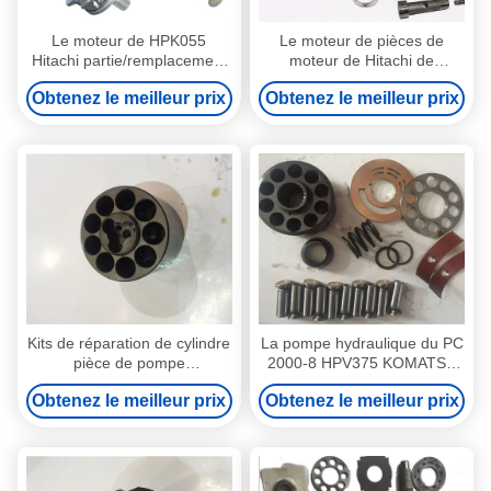
Le moteur de HPK055
Le moteur de pièces de
Hitachi partie/remplacement
moteur de Hitachi de
rotatoire de kits de réparation
l'excavatrice Ex220-
Obtenez le meilleur prix
Obtenez le meilleur prix
de moteur de groupe
3/oscillation partie les kits de
réparation Hpv091
Kits de réparation de cylindre
La pompe hydraulique du PC
pièce de pompe
2000-8 HPV375 KOMATSU
d'excavatrice d'axe de
partie fiable de kits de
Obtenez le meilleur prix
Obtenez le meilleur prix
motivation
réparation haut
essentielle/hydraulique 16 x
46 dents