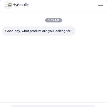
Hydraulic
Réseaux sociaux
3:35 AM
Contact rapide
Good day, what product are you looking for?
Téléphone :
86-139-12460468
Email
admin@hlhydraulics.com
Adresse:
Parc industriel de Furong, secteur de Xishan, ville de Wuxi
Politique en matière de protection de la vie privée
|
Plan du site
Bonne qualité de la Chine Pièces de pompe hydraulique
Fournisseur. © de Copyright 2019-2026 HongLi Hydraulic Pump