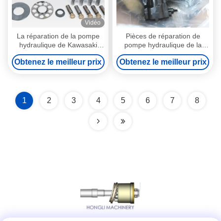
Vidéo
La réparation de la pompe
Pièces de réparation de
hydraulique de Kawasaki
pompe hydraulique de la
partie/du plateau oscillant
vitesse PVG32 PVG065
Obtenez le meilleur prix
Obtenez le meilleur prix
haute performance
PVG075 d'huile pour des
machines de construction de
Liebherr
1
2
3
4
5
6
7
8