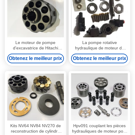
Le moteur de pompe
La pompe rotative
d'excavatrice de Hitachi
hydraulique de moteur de
partie ISO9001-2000
voyage partie Ex100-1 pour
Obtenez le meilleur prix
Obtenez le meilleur prix
φ118×209 T15 φ49.8 Sφ29
l'excavatrice Hmgc16
Kits NV64 NV84 NV270 de
Hpv091 couplant les pièces
reconstruction de cylindre
hydrauliques de moteur pour