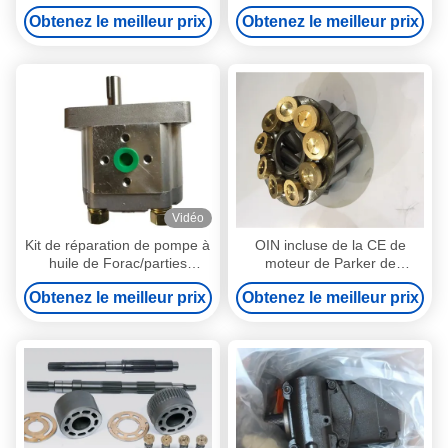
hydraulique/kits de
l'excavatrice Ex120-2 Ex200-
Obtenez le meilleur prix
Obtenez le meilleur prix
réparation cylindre de
3 EX200-2
l'hydraulique
Vidéo
Kit de réparation de pompe à
OIN incluse de la CE de
huile de Forac/parties
moteur de Parker de
hydrauliques de pompe à
reconstruction de kits de
Obtenez le meilleur prix
Obtenez le meilleur prix
engrenages expédition - de 3
boule de guide de plat
jours ouvrables
hydraulique de valve