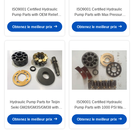
ISO9001 Certified Hydraulic
ISO9001 Certified Hydraulic
Pump Parts with OEM Relief
Pump Parts with Max Pressure
Valve and Max Pressure 1000
1000 PSI for K3V180 Pump
PSI
Model
Obtenez le meilleur prix
Obtenez le meilleur prix
Hydraulic Pump Parts for Teijin
ISO9001 Certified Hydraulic
Seiki GM28/GM35/GM38 with
Pump Parts with 1000 PSI Max
1000 PSI Max Pressure and
Pressure for K3V180 Pump
K3V180 Pump Model
Model
Obtenez le meilleur prix
Obtenez le meilleur prix