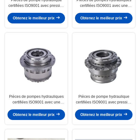
certifiées ISO9001 avec pression
certifiées ISO9001 avec une
maximale de 1000 PSI pour
pression maximale de 1000 PSI
déplacement CAT E325B
pour les balances CAT
Obtenez le meilleur prix
Obtenez le meilleur prix
E325D.329D
Pièces de pompes hydrauliques
Pièces de pompe hydraulique
certifiées ISO9001 avec une
certifiées ISO9001 avec pression
pression maximale de 1000 PSI
maximale de 1000 PSI pour
pour l'assemblage final de
l'assemblage de réducteur final
Obtenez le meilleur prix
Obtenez le meilleur prix
l'entraînement de voyage CAT
CAT E320D2/E320E
E320C.320D