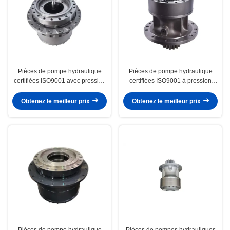
Pièces de pompe hydraulique
Pièces de pompe hydraulique
certifiées ISO9001 avec pression
certifiées ISO9001 à pression
maximale de 1000 PSI pour
maximale de 1000 PSI pour
déplacement CAT E329D
balançoire CAT E320C
Obtenez le meilleur prix
Obtenez le meilleur prix
Pièces de pompe hydraulique
Pièces de pompes hydrauliques