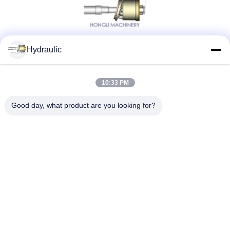
Hydraulic
Réseaux sociaux
10:33 PM
Contact rapide
Good day, what product are you looking for?
Téléphone :
86-139-12460468
Email
admin@hlhydraulics.com
Adresse:
Parc industriel de Furong, secteur de Xishan, ville de Wuxi