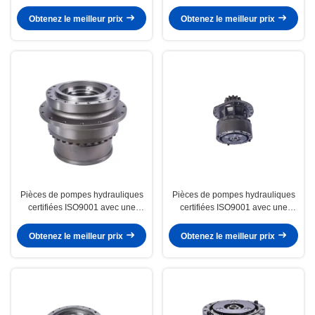
pression maximale de 1000 PSI
maximale de 1000 PSI pour
pour le balancier CAT E320D2
déplacement CAT E345D.E349D
Obtenez le meilleur prix
Obtenez le meilleur prix
Pièces de pompes hydrauliques
Pièces de pompes hydrauliques
certifiées ISO9001 avec une
certifiées ISO9001 avec une
pression maximale de 1000 PSI
pression maximale de 1000 PSI
pour le transport CAT
pour les balances CAT
Obtenez le meilleur prix
Obtenez le meilleur prix
E336D2.E340D2L
E345D.E349D