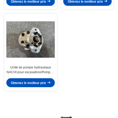
volume A10VSO100
Obtenez le meilleur prix
Obtenez le meilleur prix
Unité de pompe hydraulique
NACHI pour excavatrice/Pompe à
engrenages S70/Pièces de
rechange
Obtenez le meilleur prix