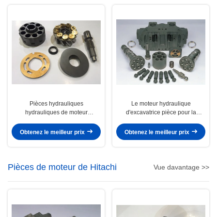
Pièces hydrauliques
Le moteur hydraulique
hydrauliques de moteur
d'excavatrice pièce pour la
d'oscillation partie/PC220 de
pompe de la canalisation 3e de
moteur de HPV091 EX100
Hitachi Hpv145 Ex300-1 2
Obtenez le meilleur prix
Obtenez le meilleur prix
Pièces de moteur de Hitachi
Vue davantage >>