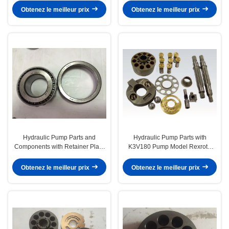
pour l'assemblage final de
l'assemblage de réducteur final
Obtenez le meilleur prix
Obtenez le meilleur prix
l'entraînement de voyage CAT
CAT E320D2/E320E
E320C.320D
Hydraulic Pump Parts and
Hydraulic Pump Parts with
Components with Retainer Plate
K3V180 Pump Model Rexroth
2 for Teijin Seiki
A6VE Series and Teijin Seiki GM
GM28/GM35/GM38 Travel Motors
Series
Obtenez le meilleur prix
Obtenez le meilleur prix
and Danfoss EATON 3321/3331
4621/4631