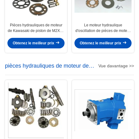
Pièces hydrauliques de moteur
Le moteur hydraulique
de Kawasaki de piston de M2X55
d'oscillation de pièces de moteur
MX500 pour des moteurs
de Kawasaki de l'excavatrice
d'oscillation de l'excavatrice
Ex220-3/Hitachi partie Hpv091
Obtenez le meilleur prix
Obtenez le meilleur prix
DNB60
pièces hydrauliques de moteur de
Vue davantage >>
rexroth