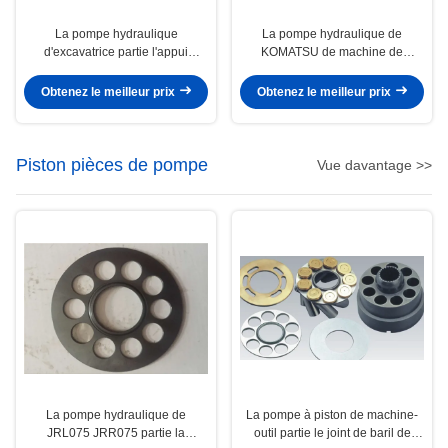
La pompe hydraulique
La pompe hydraulique de
d'excavatrice partie l'appui
KOMATSU de machine de
rotatoire de groupe de rotor de la
construction partie Hpv95
pompe PC220-7 principale
l'excavatrice Pc200-6 Pc200-7
Obtenez le meilleur prix
Obtenez le meilleur prix
Piston pièces de pompe
Vue davantage >>
La pompe hydraulique de
La pompe à piston de machine-
JRL075 JRR075 partie la
outil partie le joint de baril de