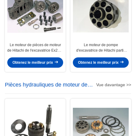
Le moteur de pièces de moteur
Le moteur de pompe
de Hitachi de l'excavatrice Ex220-
d'excavatrice de Hitachi partie
3/oscillation partie les kits de
ISO9001-2000 φ118×209 T15
réparation Hpv091
φ49.8 Sφ29
Obtenez le meilleur prix
Obtenez le meilleur prix
Pièces hydrauliques de moteur de
Vue davantage >>
Kawasaki