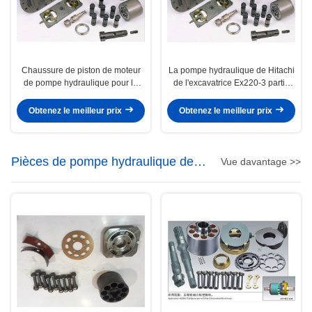
Chaussure de piston de moteur
La pompe hydraulique de Hitachi
de pompe hydraulique pour la
de l'excavatrice Ex220-3 partie
pompe ZX200 EX200-1 EX200-2
Hpv091 HPV102 HPV116
de pilote d'excavatrice
HPV125B
Obtenez le meilleur prix
Obtenez le meilleur prix
Pièces de pompe hydraulique de
Vue davantage >>
KOMATSU