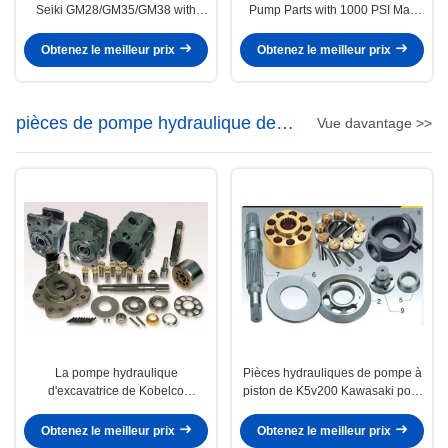
Seiki GM28/GM35/GM38 with
Pump Parts with 1000 PSI Max
1000 PSI Max Pressure and
Pressure for K3V180 Pump
K3V180 Pump Model
Model
Obtenez le meilleur prix
Obtenez le meilleur prix
pièces de pompe hydraulique de
Vue davantage >>
Kawasaki
La pompe hydraulique
Pièces hydrauliques de pompe à
d'excavatrice de Kobelco
piston de K5v200 Kawasaki pour
Kawasaki partie K3v180 NX15
des voitures de mélangeur
M2X210 disponible
concret de Liebherr
Obtenez le meilleur prix
Obtenez le meilleur prix