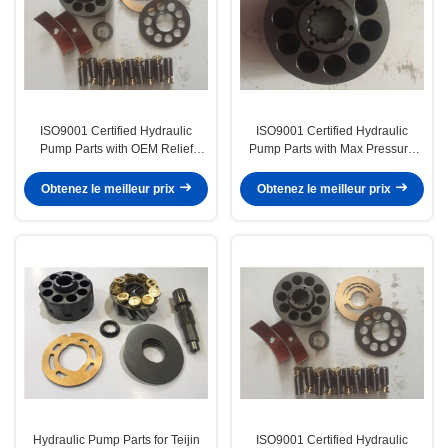
ISO9001 Certified Hydraulic
ISO9001 Certified Hydraulic
Pump Parts with OEM Relief
Pump Parts with Max Pressure
Valve and Max Pressure 1000
1000 PSI for K3V180 Pump
PSI
Model
Obtenez le meilleur prix
Obtenez le meilleur prix
Hydraulic Pump Parts for Teijin
ISO9001 Certified Hydraulic