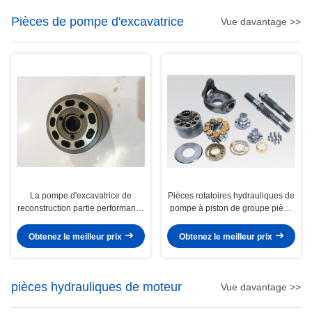
Pièces de pompe d'excavatrice
Vue davantage >>
La pompe d'excavatrice de
Pièces rotatoires hydrauliques de
reconstruction partie performance
pompe à piston de groupe pièce
disponible de JRR045 JRR075
de pompe d'excavatrice/Ap12
JRR051B la haute
E200b 320
Obtenez le meilleur prix
Obtenez le meilleur prix
pièces hydrauliques de moteur
Vue davantage >>