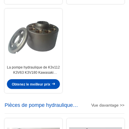
La pompe hydraulique de K3v112
K3V63 K3V180 Kawasaki
partie/les pièces pompe
d'excavatrice
Obtenez le meilleur prix
Pièces de pompe hydraulique
Vue davantage >>
d'excavatrice