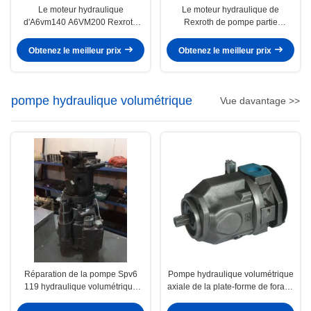
Le moteur hydraulique
Le moteur hydraulique de
d'A6vm140 A6VM200 Rexroth
Rexroth de pompe partie
partie/les pièces de réparation
A6vm140 A6VM200 volumétrique
pompe hydraulique
Obtenez le meilleur prix
Obtenez le meilleur prix
pompe hydraulique volumétrique
Vue davantage >>
Réparation de la pompe Spv6
Pompe hydraulique volumétrique
119 hydraulique volumétrique
axiale de la plate-forme de forage
pour l'excavatrice de KOMATSU
de gisement de pétrole SAE petit