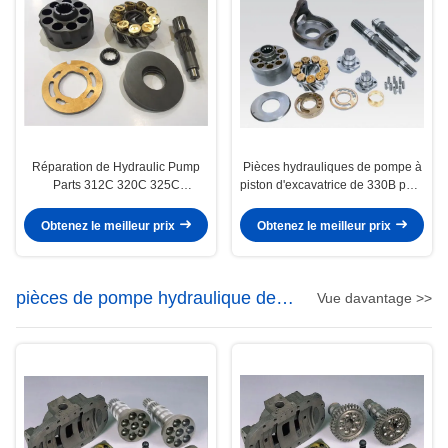
Réparation de Hydraulic Pump
Pièces hydrauliques de pompe à
Parts 312C 320C 325C
piston d'excavatrice de 330B pour
d'excavatrice de SBS80 SBS120
la pompe de canalisation d'Ap12
E200b 320
Obtenez le meilleur prix
Obtenez le meilleur prix
pièces de pompe hydraulique de
Vue davantage >>
Hitachi