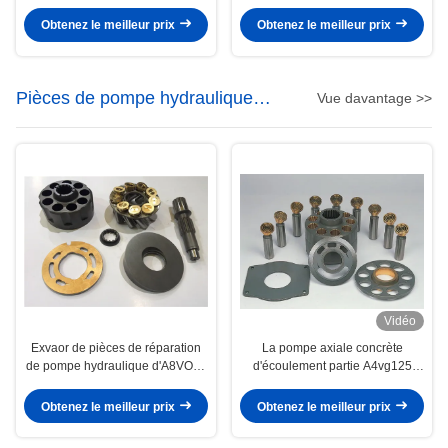
réparation principale de moteur
LINDE B2PV50 B2PV75 inclus
de pompe d'excavatrice
Obtenez le meilleur prix
Obtenez le meilleur prix
Pièces de pompe hydraulique
Vue davantage >>
Rexroth
Vidéo
Exvaor de pièces de réparation
La pompe axiale concrète
de pompe hydraulique d'A8VO80
d'écoulement partie A4vg125
Rexroth réparant l'OIN
A4VG250 A4VG28 disponible
Obtenez le meilleur prix
Obtenez le meilleur prix