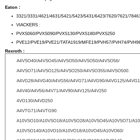
Eaton :
3321/3331/4621/4631/5421/5423/5431/6423/7620/7621/7846
VIACKERS :
PVXS060/PVXS090/PVXS130/PVXS180/PVXS250
PVE12/PVE19/PVE21/TATA1919/MFE19/PVH57/PVH74/PVH9
Rexroth :
A4VSO40/A4VSO45/A4VSO50/A4VSO50/A4VSO56/
A4VSO71/A4VSO125/A4VSO250/A4VSO355/A4VSO500.
A4VG28/A4VG40/A4VG56/A4VG71/A4VG90/A4VG125/A4VG1
A4V40/A4V56/A4V71/A4V90/A4V125/A4V250
4VO130/A4VD250
A4VTG71/A4VTG90.
A10VSO10/A10VSO18/A10VSO28/A10VSO45/A10VSO71/A10
A10VSO140/A10VO10/A10VO18/A10VO45/A10VO60/