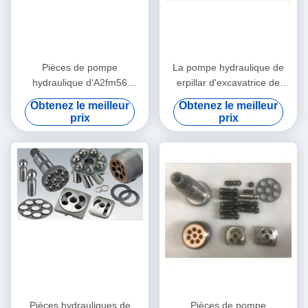
Pièces de pompe
La pompe hydraulique de
hydraulique d'A2fm56
erpillar d'excavatrice de
A2fe56 A2fo56 Rexroth pour
camion partie A2fm107
Obtenez le meilleur
Obtenez le meilleur
le camion de pompe
A2fe107 A2fo107
prix
prix
concrète
Pièces hydrauliques de
Pièces de pompe