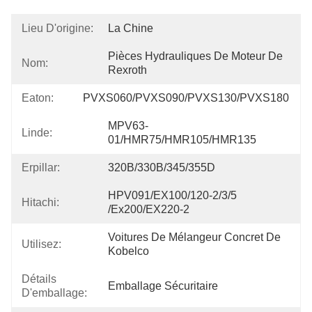
Lieu D'origine:
La Chine
Pièces Hydrauliques De Moteur De 
Nom:
Rexroth
Eaton:
PVXS060/PVXS090/PVXS130/PVXS180
MPV63-
Linde:
01/HMR75/HMR105/HMR135
Erpillar:
320B/330B/345/355D
HPV091/EX100/120-2/3/5 
Hitachi:
/Ex200/EX220-2
Voitures De Mélangeur Concret De 
Utilisez:
Kobelco
Détails
Emballage Sécuritaire
D'emballage: