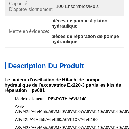
Capacité
100 Ensembles/mois
D'approvisionnement:
pièces de pompe à piston 
hydraulique
Mettre en évidence:
, 
pièces de réparation de pompe 
hydraulique
Description Du Produit
Le moteur d'oscillation de Hitachi de pompe
hydraulique de l'excavatrice Ex220-3 partie les kits de
réparation Hpv091
Modelez l'aucun : REXROTH A6VM140
Série :
A6VM28/A6VM55/A6VM80/A6VM107/A6VM140/A6VM160/A6
A6VE28/A6VE55/A6VE80/A6VE107/A6VE160
A6VM28/A6VM55/A6VM80/A6VM107/A6VM140/A6VM160/A6