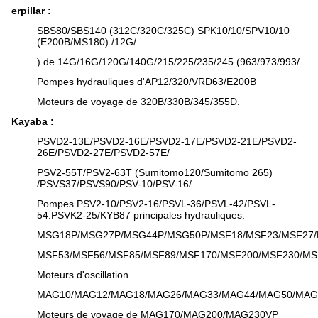
erpillar :
SBS80/SBS140 (312C/320C/325C) SPK10/10/SPV10/10
(E200B/MS180) /12G/
) de 14G/16G/120G/140G/215/225/235/245 (963/973/993/
Pompes hydrauliques d'AP12/320/VRD63/E200B
Moteurs de voyage de 320B/330B/345/355D.
Kayaba :
PSVD2-13E/PSVD2-16E/PSVD2-17E/PSVD2-21E/PSVD2-
26E/PSVD2-27E/PSVD2-57E/
PSV2-55T/PSV2-63T (Sumitomo120/Sumitomo 265)
/PSVS37/PSVS90/PSV-10/PSV-16/
Pompes PSV2-10/PSV2-16/PSVL-36/PSVL-42/PSVL-
54.PSVK2-25/KYB87 principales hydrauliques.
MSG18P/MSG27P/MSG44P/MSG50P/MSF18/MSF23/MSF27/
MSF53/MSF56/MSF85/MSF89/MSF170/MSF200/MSF230/MS
Moteurs d'oscillation.
MAG10/MAG12/MAG18/MAG26/MAG33/MAG44/MAG50/MAG
Moteurs de voyage de MAG170/MAG200/MAG230VP