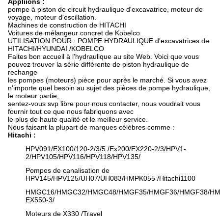
Appliions :
pompe à piston de circuit hydraulique d'excavatrice, moteur de
voyage, moteur d'oscillation.
Machines de construction de HITACHI
Voitures de mélangeur concret de Kobelco
UTILISATION POUR : POMPE HYDRAULIQUE d'excavatrices de
HITACHI/HYUNDAI /KOBELCO
Faites bon accueil à l'hydraulique au site Web. Voici que vous
pouvez trouver la série différente de piston hydraulique de
rechange
les pompes (moteurs) pièce pour après le marché. Si vous avez
n'importe quel besoin au sujet des pièces de pompe hydraulique,
le moteur partie,
sentez-vous svp libre pour nous contacter, nous voudrait vous
fournir tout ce que nous fabriquons avec
le plus de haute qualité et le meilleur service.
Nous faisant la plupart de marques célèbres comme :
Hitachi :
HPV091/EX100/120-2/3/5 /Ex200/EX220-2/3/HPV1-
2/HPV105/HPV116/HPV118/HPV135/
Pompes de canalisation de
HPV145/HPV125/UH07/UH083/HMPK055 /Hitachi1100
HMGC16/HMGC32/HMGC48/HMGF35/HMGF36/HMGF38/HM
EX550-3/
Moteurs de X330 /Travel