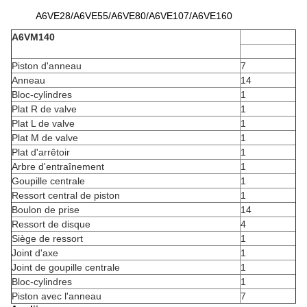
A6VE28/A6VE55/A6VE80/A6VE107/A6VE160
A6VM140
Piston d'anneau
7
Anneau
14
Bloc-cylindres
1
Plat R de valve
1
Plat L de valve
1
Plat M de valve
1
Plat d'arrêtoir
1
Arbre d'entraînement
1
Goupille centrale
1
Ressort central de piston
1
Boulon de prise
14
Ressort de disque
4
Siège de ressort
1
Joint d'axe
1
Joint de goupille centrale
1
Bloc-cylindres
1
Piston avec l'anneau
7