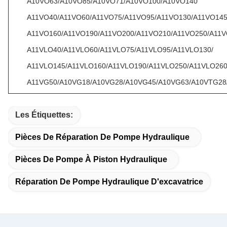
A10VO63/A10VO85/A10VO71/A10VO100/A10VO140
A11VO40/A11VO60/A11VO75/A11VO95/A11VO130/A11VO145
A11VO160/A11VO190/A11VO200/A11VO210/A11VO250/A11
A11VLO40/A11VLO60/A11VLO75/A11VLO95/A11VLO130/
A11VLO145/A11VLO160/A11VLO190/A11VLO250/A11VLO26
A11VG50/A10VG18/A10VG28/A10VG45/A10VG63/A10VTG28
Les Étiquettes:
Pièces De Réparation De Pompe Hydraulique
Pièces De Pompe À Piston Hydraulique
Réparation De Pompe Hydraulique D'excavatrice