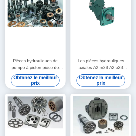
Pièces hydrauliques de
Les pièces hydrauliques
pompe à piston pièce de
axiales A2fm28 A2fe28
moteur de Rexroth de
A2fo28 de moteur de
Obtenez le meilleur
Obtenez le meilleur
machine-outil/A2fm23
Rexroth ont plié l'offre de
prix
prix
A2fe23 A2fo23
pompe