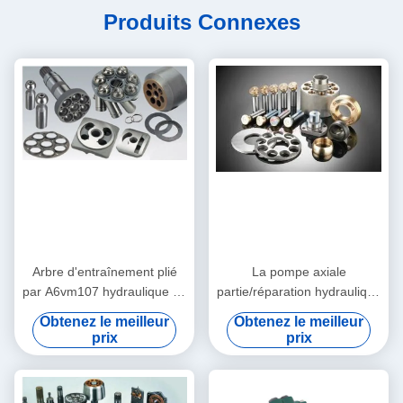
Produits Connexes
Arbre d'entraînement plié
La pompe axiale
par A6vm107 hydraulique de
partie/réparation hydraulique
pompe de pièces de moteur
de pompe hydraulique
Obtenez le meilleur
Obtenez le meilleur
d'excavatrice de erpillar
d'excavatrice de erpillar
prix
prix