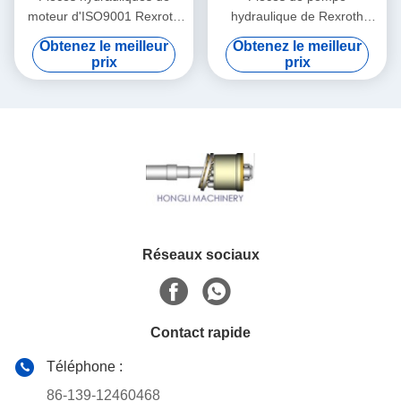
moteur d'ISO9001 Rexroth
hydraulique de Rexroth
pour la pompe pliée par
Rexroth de plate-forme de
Obtenez le meilleur
Obtenez le meilleur
A6VM107 de boue de boue
forage de gisement de
prix
prix
pétrole pour la pompe pliée
par A6vm80
Réseaux sociaux
Contact rapide
Téléphone :
86-139-12460468