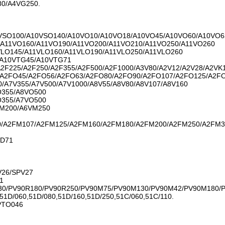
0/A4VG250.
VSO100/A10VSO140/A10VO10/A10VO18/A10VO45/A10VO60/A10VO6
/A11VO160/A11VO190/A11VO200/A11VO210/A11VO250/A11VO260
VLO145/A11VLO160/A11VLO190/A11VLO250/A11VLO260
/A10VTG45/A10VTG71
A2F225/A2F250/A2F355/A2F500/A2F1000/A3V80/A2V12/A2V28/A2VK
A2FO45/A2FO56/A2FO63/A2FO80/A2FO90/A2FO107/A2FO125/A2F
0/A7V355/A7V500/A7V1000/A8V55/A8V80/A8V107/A8V160
O355/A8VO500
O355/A7VO500
M200/A6VM250
/A2FM107/A2FM125/A2FM160/A2FM180/A2FM200/A2FM250/A2FM3
VD71
V26/SPV27
1
30/PV90R180/PV90R250/PV90M75/PV90M130/PV90M42/PV90M180/
51D/060,51D/080,51D/160,51D/250,51C/060,51C/110.
PTO046