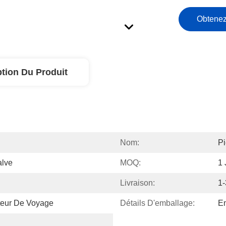
Obtenez
ption Du Produit
Nom:
Pi
alve
MOQ:
1 
Livraison:
1-
teur De Voyage
Détails D'emballage:
Em