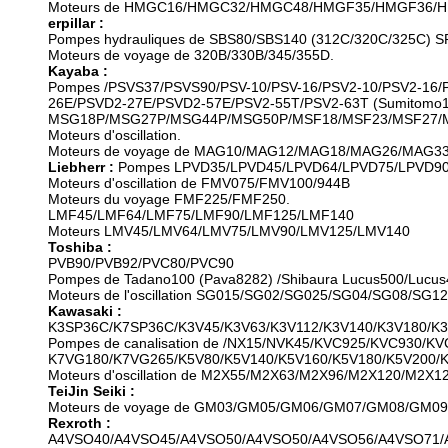
Moteurs de HMGC16/HMGC32/HMGC48/HMGF35/HMGF36/HM
erpillar :
Pompes hydrauliques de SBS80/SBS140 (312C/320C/325C) S
Moteurs de voyage de 320B/330B/345/355D.
Kayaba :
Pompes /PSVS37/PSVS90/PSV-10/PSV-16/PSV2-10/PSV2-16/P
26E/PSVD2-27E/PSVD2-57E/PSV2-55T/PSV2-63T (Sumitomo1
MSG18P/MSG27P/MSG44P/MSG50P/MSF18/MSF23/MSF27/M
Moteurs d'oscillation.
Moteurs de voyage de MAG10/MAG12/MAG18/MAG26/MA
Liebherr :
Pompes LPVD35/LPVD45/LPVD64/LPVD75/LPVD90/
Moteurs d'oscillation de FMV075/FMV100/944B
Moteurs du voyage FMF225/FMF250.
LMF45/LMF64/LMF75/LMF90/LMF125/LMF140
Moteurs LMV45/LMV64/LMV75/LMV90/LMV125/LMV140
Toshiba :
PVB90/PVB92/PVC80/PVC90
Pompes de Tadano100 (Pava8282) /Shibaura Lucus500/Lucu
Moteurs de l'oscillation SG015/SG02/SG025/SG04/SG08
Kawasaki :
K3SP36C/K7SP36C/K3V45/K3V63/K3V112/K3V140/K3V180/K3
Pompes de canalisation de /NX15/NVK45/KVC925/KVC930/KV
K7VG180/K7VG265/K5V80/K5V140/K5V160/K5V180/K5V200/
Moteurs d'oscillation de M2X55/M2X63/M2X96/M2X120/M
TeiJin Seiki :
Moteurs de voyage de GM03/GM05/GM06/GM07/GM08/GM
Rexroth :
A4VSO40/A4VSO45/A4VSO50/A4VSO50/A4VSO56/A4VSO71/