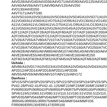
A4VG28/A4VG40/A4VG56/A4VG71/A4VG90/A4VG125/A4VG18
A4V40/A4V56/A4V71/A4V90/A4V125/A4V250
4VO130/A4VD250
A4VTG71/A4VTG90.
A10VSO10/A10VSO18/A10VSO28/A10VSO45/A10VSO71/A10
A11VO40/A11VO60/A11VO75/A11VO95/A11VO130/A11VO145
A11VLO40/A11VLO60/A11VLO75/A11VLO95/A11VLO130/A11
A11VG50/A10VG18/A10VG28/A10VG45/A10VG63/A10VTG28
A2F12/A2F23/A2F28/A2F55/A2F80/A2F107/A2F160/A2F200/
A2FO05/A2FO10/A2FO12/A2FO16/A2FO23/A2FO28/A2FO32/
A7V26/A7V55/A7V80/A7V107/A7V160/A7V200/A7V225/A7V25
A8VO28/A8VO55/A8VO80/A8VO107/A8VO160/A8VO250/A8V
A7VO28/A7VO55/A7VO80/A7VO107/A7VO160/A7VO250/A7V
A6VM28/A6VM55/A6VM80/A6VM107/A6VM140/A6VM160/A6V
A6VE28/A6VE55/A6VE80/A6VE107/A6VE160/A6VE250
A2FM23/A2FM28/A2FM32/A2FM45/A2FM56/A2FM63/A2FM80
Uchida :
A8V86/A10VD17/A10VD23/A10VD28/A10VD40/A10VD43/A10
AP2D12/AP2D14/AP2D18/AP2D21/AP2D36
A8V55/A8V59/A8V80/A8V107/A8V115/A8V172
Danfoss :
SPV15/SPV18/SPV20/SPV21/SPV22/SPV23/SPV24/SPV25/SP
PV42-28/PV42-41/PV42-41-125/MF22/MF23/MF20/MF24/MF2
PV90R030/PV90R042/PV90R55/PV90R75/PV90R100/PV90R1
SPV6/119/51V060,51V/080,51V/110,51V160,51V/250,51D/110,
MPV035/MPV044/MPV046/MPTO025/MPTO035/MPTO044/M
JRR045/JRR065/JRR075/MMF046/MMF044/MMF035
FRR090/ERR130/ERR147/ERR100