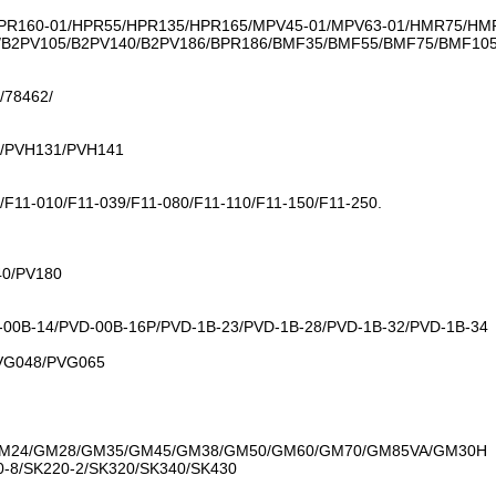
PR160-01/HPR55/HPR135/HPR165/MPV45-01/MPV63-01/HMR75/H
V75/B2PV105/B2PV140/B2PV186/BPR186/BMF35/BMF55/BMF75/BMF
/78462/
/PVH131/PVH141
/F11-010/F11-039/F11-080/F11-110/F11-150/F11-250.
40/PV180
-00B-14/PVD-00B-16P/PVD-1B-23/PVD-1B-28/PVD-1B-32/PVD-1B-34
VG048/PVG065
M24/GM28/GM35/GM45/GM38/GM50/GM60/GM70/GM85VA/GM30H
0-8/SK220-2/SK320/SK340/SK430