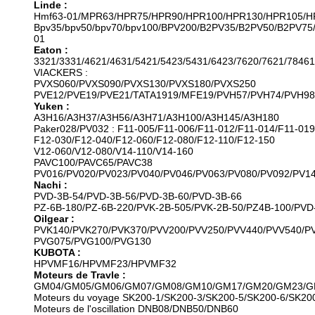
Linde :
Hmf63-01/MPR63/HPR75/HPR90/HPR100/HPR130/HPR105/H
Bpv35/bpv50/bpv70/bpv100/BPV200/B2PV35/B2PV50/B2P
01
Eaton :
3321/3331/4621/4631/5421/5423/5431/6423/7620/7621/78461
VIACKERS :
PVXS060/PVXS090/PVXS130/PVXS180/PVXS250
PVE12/PVE19/PVE21/TATA1919/MFE19/PVH57/PVH74/PVH98
Yuken :
A3H16/A3H37/A3H56/A3H71/A3H100/A3H145/A3H180
Paker028/PV032 : F11-005/F11-006/F11-012/F11-014/F11-019
F12-030/F12-040/F12-060/F12-080/F12-110/F12-150
V12-060/V12-080/V14-110/V14-160
PAVC100/PAVC65/PAVC38
PV016/PV020/PV023/PV040/PV046/PV063/PV080/PV092/PV1
Nachi :
PVD-3B-54/PVD-3B-56/PVD-3B-60/PVD-3B-66
PZ-6B-180/PZ-6B-220/PVK-2B-505/PVK-2B-50/PZ4B-100/PVD
Oilgear :
PVK140/PVK270/PVK370/PVV200/PVV250/PVV440/PVV540/P
PVG075/PVG100/PVG130
KUBOTA :
HPVMF16/HPVMF23/HPVMF32
Moteurs de Travle :
GM04/GM05/GM06/GM07/GM08/GM10/GM17/GM20/GM23/G
Moteurs du voyage SK200-1/SK200-3/SK200-5/SK200-6/SK20
Moteurs de l'oscillation DNB08/DNB50/DNB60