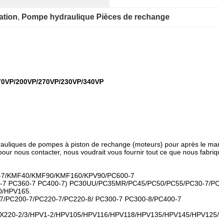
ation
, 
Pompe hydraulique Pièces de rechange
170VP/200VP/270VP/230VP/340VP
ydrauliques de pompes à piston de rechange (moteurs) pour après le mar
pour nous contacter, nous voudrait vous fournir tout ce que nous fabriqu
0-7/KMF40/KMF90/KMF160/KPV90/PC600-7
-7 PC360-7 PC400-7) PC30UU/PC35MR/PC45/PC50/PC55/PC30-7/PC7
/HPV165.
0-7/PC200-7/PC220-7/PC220-8/ PC300-7 PC300-8/PC400-7
00/EX220-2/3/HPV1-2/HPV105/HPV116/HPV118/HPV135/HPV145/HPV125