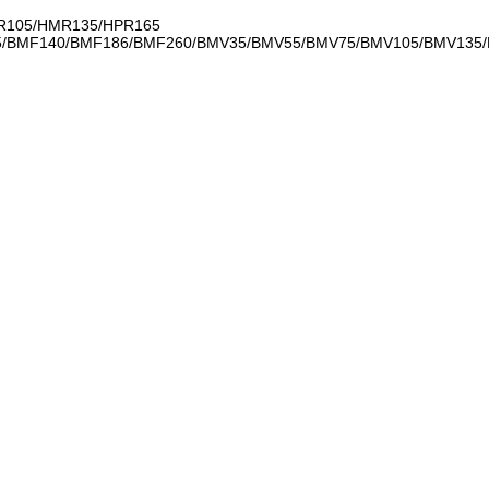
MR105/HMR135/HPR165
105/BMF140/BMF186/BMF260/BMV35/BMV55/BMV75/BMV105/BMV13