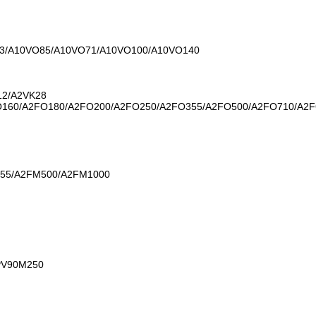
3/A10VO85/A10VO71/A10VO100/A10VO140
12/A2VK28
O160/A2FO180/A2FO200/A2FO250/A2FO355/A2FO500/A2FO710/A2
55/A2FM500/A2FM1000
PV90M250