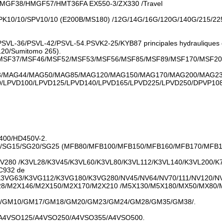
GF38/HMGF57/HMT36FA EX550-3/ZX330 /Travel
PK10/10/SPV10/10 (E200B/MS180) /12G/14G/16G/120G/140G/215/225
SVL-36/PSVL-42/PSVL-54.PSVK2-25/KYB87 principales hydrauliqu
20/Sumitomo 265).
SF37/MSF46/MSF52/MSF53/MSF56/MSF85/MSF89/MSF170/MSF20
G33/MAG44/MAG50/MAG85/MAG120/MAG150/MAG170/MAG200/MAG2
LPVD100/LPVD125/LPVD140/LPVD165/LPVD225/LPVD250/DPVP108 
s400/HD450V-2.
/SG12/SG15/SG20/SG25 (MFB80/MFB100/MFB150/MFB160/MFB170/MF
V280 /K3VL28/K3V45/K3VL60/K3VL80/K3VL112/K3VL140/K3VL200/K
C932 de
K3VG63/K3VG112/K3VG180/K3VG280/NV45/NV64/NV70/111/NV120/N
2X128/M2X146/M2X150/M2X170/M2X210 /M5X130/M5X180/MX50/MX8
09/GM10/GM17/GM18/GM20/GM23/GM24/GM28/GM35/GM38/.
A4VSO125/A4VSO250/A4VSO355/A4VSO500.