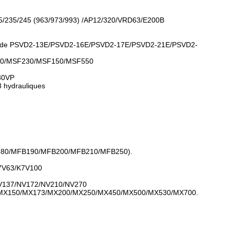
/235/245 (963/973/993) /AP12/320/VRD63/E200B
es de PSVD2-13E/PSVD2-16E/PSVD2-17E/PSVD2-21E/PSVD2-
0/MSF230/MSF150/MSF550
30VP
hydrauliques
B180/MFB190/MFB200/MFB210/MFB250).
7V63/K7V100
V137/NV172/NV210/NV270
0/MX150/MX173/MX200/MX250/MX450/MX500/MX530/MX700.