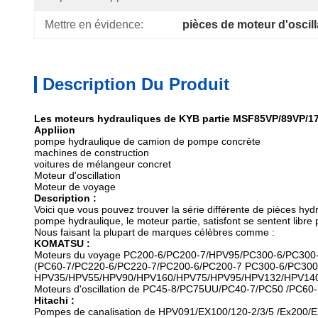
Mettre en évidence:
pièces de moteur d'oscill
Description Du Produit
Les moteurs hydrauliques de KYB partie MSF85VP/89VP/
Appliion
pompe hydraulique de camion de pompe concrète
machines de construction
voitures de mélangeur concret
Moteur d'oscillation
Moteur de voyage
Description :
Voici que vous pouvez trouver la série différente de pièces h
pompe hydraulique, le moteur partie, satisfont se sentent libre 
Nous faisant la plupart de marques célèbres comme :
KOMATSU :
Moteurs du voyage PC200-6/PC200-7/HPV95/PC300-6/PC30
(PC60-7/PC220-6/PC220-7/PC200-6/PC200-7 PC300-6/PC300
HPV35/HPV55/HPV90/HPV160/HPV75/HPV95/HPV132/HPV140
Moteurs d'oscillation de PC45-8/PC75UU/PC40-7/PC50 /PC6
Hitachi :
Pompes de canalisation de HPV091/EX100/120-2/3/5 /Ex2