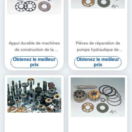
Appui durable de machines
Pièces de réparation de
de construction de la
pompe hydraulique de
réparation M5x130 de
voiture de mélangeur
Obtenez le meilleur
Obtenez le meilleur
pompe hydraulique
concret M5x180 M5X160
prix
prix
d'excavatrice
adaptées aux besoins du
client