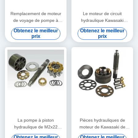
Remplacement de moteur
Le moteur de circuit
de voyage de pompe à
hydraulique Kawasaki
piston de pièces de pompe
d'excavatrice partie les
Obtenez le meilleur
Obtenez le meilleur
hydraulique de l'excavatrice
accessoires M2X150
prix
prix
M2x120
ISO9001 - 2000
La pompe à piston
Pièces hydrauliques de
hydraulique de M2x22
moteur de Kawasaki de
Kawasaki partie MX250
piston de M2X55 MX500
Obtenez le meilleur
Obtenez le meilleur