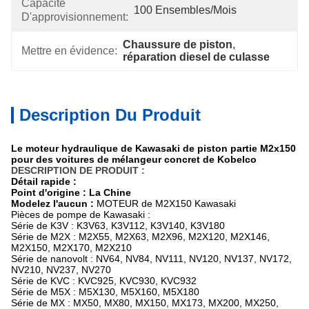
Capacité
100 Ensembles/mois
D'approvisionnement:
Chaussure de piston
, 
Mettre en évidence:
réparation diesel de culasse
Description Du Produit
Le moteur hydraulique de Kawasaki de piston partie M2x150
pour des voitures de mélangeur concret de Kobelco
DESCRIPTION DE PRODUIT :
Détail rapide :
Point d'origine : La Chine
Modelez l'aucun :
MOTEUR de
M2X150
Kawasaki
Pièces
de pompe de Kawasaki :
Série de K3V : K3V63, K3V112, K3V140, K3V180
Série de M2X : M2X55, M2X63, M2X96, M2X120, M2X146,
M2X150, M2X170, M2X210
Série de nanovolt : NV64, NV84, NV111, NV120, NV137, NV172,
NV210, NV237, NV270
Série de KVC : KVC925, KVC930, KVC932
Série de M5X : M5X130, M5X160, M5X180
Série de MX : MX50, MX80, MX150, MX173, MX200, MX250,