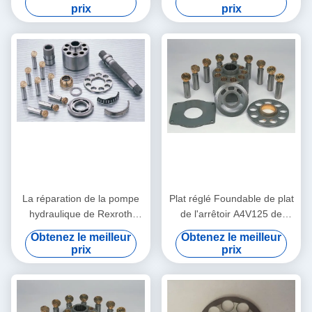
pompe hydraulique de
partie
prix
prix
Rexroth partie les kits
principaux de pompe
La réparation de la pompe
Plat réglé Foundable de plat
hydraulique de Rexroth
de l'arrêtoir A4V125 de
partie/baril hydraulique de
pièces de pompe de Rexroth
Obtenez le meilleur
Obtenez le meilleur
blocs-cylindres
de rendement élevé
prix
prix