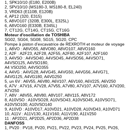
1, SPK10/10 (E180, E200B)
2, SPV10/10 (MS180-3, MS180-8, EL240)
3, VRD63 (E110B, E120B)
4, AP12 (320, E315)
5, A8VO107 (320B, E300L, E325L)
6, A8VO160 (E330B, E345L)
7, CT12G, CT14G, CT15G, CT16G
Moteur d'oscillation de TOSHIBA
SG02, SG04, SG08, SG15, SG20, CPC
Pompe à piston d'excavatrice de REXROTH et moteur de voyage
1, A8VO : A8VO55, A8VO80, A8VO107, A8VO160
2, A2F : A2F23, A2F28, A2F55, A2F80, A2F107, A2F160
3, A4VSO : A4VSO40, A4VSO45, A4VSO56, A4VSO71,
A4VSO125, A4VSO180,
A4 VSO250, A4VSO355
4, A4VG : A4VG28, A4VG45, A4VG50, A4VG56, A4VG71,
A4VG125, A4VG180, A4VG250
5, un 6V : A6V55, A6V80, A6V107, A6V160, A6V225, A6V250
6, A7V : A7V16, A7V28, A7V55, A7V80, A7V107, A7V160, A7V200,
A7V250
7, A8V : A8V55, A8V80, A8V107, A8V115, A8V172
8, A10VSO : A10VSO28, A10VSO43, A10VSO45, A10VSO71,
A10VSO100, A10VSO140
9, A10VD : A10VD17, A10VD21, A10VD28, A10VD43, A10VD71
10, A11V : A11V130, A11V160, A11V190, A11V250
11 : AP2D21, AP2D25, AP2D36, AP2D38
DANFOSS
1, PV20 : PV18, PV20, PV21, PV22, PV23, PV24, PV25, PV26,