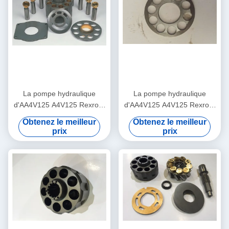
La pompe hydraulique
La pompe hydraulique
d'AA4V125 A4V125 Rexroth
d'AA4V125 A4V125 Rexroth
partie le remplacement de
partie le joint d'axe de joint
Obtenez le meilleur
Obtenez le meilleur
plat d'huile de plat de valve
de guide de boule inclus
prix
prix