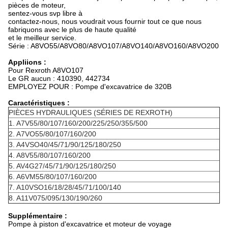
pièces de moteur,
sentez-vous svp libre à
contactez-nous, nous voudrait vous fournir tout ce que nous
fabriquons avec le plus de haute qualité
et le meilleur service.
Série : A8VO55/A8VO80/A8VO107/A8VO140/A8VO160/A8VO200
Appliions :
Pour Rexroth A8VO107
Le GR aucun : 410390, 442734
EMPLOYEZ POUR : Pompe d'excavatrice de 320B
Caractéristiques :
PIÈCES HYDRAULIQUES (SÉRIES DE REXROTH)
1. A7V55/80/107/160/200/225/250/355/500
2. A7VO55/80/107/160/200
3. A4VSO40/45/71/90/125/180/250
4. A8V55/80/107/160/200
5. AV4G27/45/71/90/125/180/250
6. A6VM55/80/107/160/200
7. A10VSO16/18/28/45/71/100/140
8. A11V075/095/130/190/260
Supplémentaire :
Pompe à piston d'excavatrice et moteur de voyage