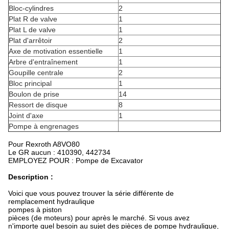
Bloc-cylindres
2
Plat R de valve
1
Plat L de valve
1
Plat d'arrêtoir
2
Axe de motivation essentielle
1
Arbre d'entraînement
1
Goupille centrale
2
Bloc principal
1
Boulon de prise
14
Ressort de disque
8
Joint d'axe
1
Pompe à engrenages
Pour Rexroth A8VO80
Le GR aucun : 410390, 442734
EMPLOYEZ POUR : Pompe de Excavator
Description :
Voici que vous pouvez trouver la série différente de
remplacement hydraulique
pompes à piston
pièces (de moteurs) pour après le marché. Si vous avez
n'importe quel besoin au sujet des pièces de pompe hydraulique,