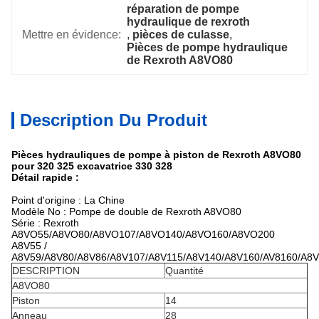
réparation de pompe 
hydraulique de rexroth
Mettre en évidence:
, 
pièces de culasse
, 
Pièces de pompe hydraulique 
de Rexroth A8VO80
Description Du Produit
Pièces hydrauliques de pompe à piston de Rexroth A8VO80
pour 320 325 excavatrice 330 328
Détail rapide :
Point d'origine : La Chine
Modèle No : Pompe de double de Rexroth A8VO80
Série :
Rexroth
A8VO55/A8VO80/A8VO107/A8VO140/A8VO160/A8VO200
A8V55 /
A8V59/A8V80/A8V86/A8V107/A8V115/A8V140/A8V160/AV8160/A8
DESCRIPTION
Quantité
A8VO80
Piston
14
Anneau
28