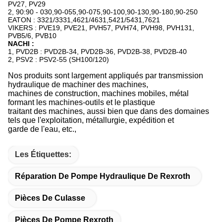
PV27, PV29
2, 90:90 - 030,90-055,90-075,90-100,90-130,90-180,90-250
EATON : 3321/3331,4621/4631,5421/5431,7621
VIKERS : PVE19, PVE21, PVH57, PVH74, PVH98, PVH131,
PVB5/6, PVB10
NACHI :
1, PVD2B : PVD2B-34, PVD2B-36, PVD2B-38, PVD2B-40
2, PSV2 : PSV2-55 (SH100/120)
Nos produits sont largement appliqués par transmission
hydraulique de machiner des machines,
machines de construction, machines mobiles, métal
formant les machines-outils et le plastique
traitant des machines, aussi bien que dans des domaines
tels que l'exploitation, métallurgie, expédition et
garde de l'eau, etc.,
Les Étiquettes:
Réparation De Pompe Hydraulique De Rexroth
Pièces De Culasse
Pièces De Pompe Rexroth