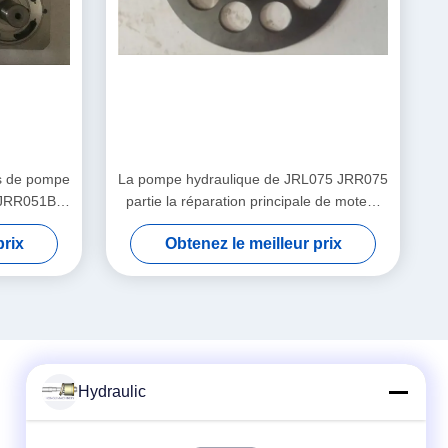
es de pompe
La pompe hydraulique de JRL075 JRR075
 JRR051B
partie la réparation principale de moteur
chnique
de pompe d'excavatrice
prix
Obtenez le meilleur prix
Hydraulic
Contact rapide