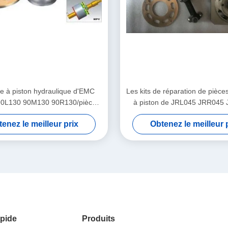
 à piston hydraulique d'EMC
Les kits de réparation de pièc
90L130 90M130 90R130/pièces
à piston de JRL045 JRR045
pompe d'excavatrice
embarquent l'assistance te
enez le meilleur prix
Obtenez le meilleur 
hydraulique
pide
Produits