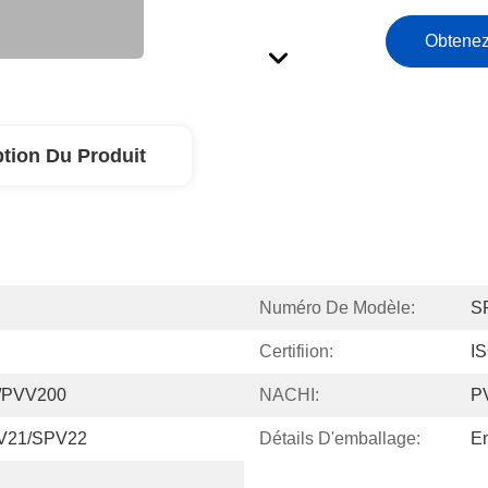
Obtenez
ption Du Produit
Numéro De Modèle:
S
Certifiion:
I
/PVV200
NACHI:
P
V21/SPV22
Détails D'emballage:
Em