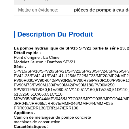
Mettre en évidence:
pièces de pompe à eau d
Description Du Produit
La pompe hydraulique de SPV15 SPV21 partie la série 23, 
Détail rapide :
Point d'origine : La Chine
Modelez l'aucun : Danfoss SPV21
Série :
SPV15/SPV18/SPV20/SPV21/SPV22/SPV23/SPV24/SPV25/SP
PV42-28/PV42-41/PV42-41-125/MF22/MF23/MF20/MF24/MF2
PV90R030/PV90R042/PV90R55/PV90R75/PV90R100/PV90R13
PV90M75/PV90M130/PV90M42/PV90M180/PV90M250
SPV6/119/51V060,51V/080,51V/110,51V160,51V/250,51D/110,
51D/250,51C/060,51C/110.
MPV035/MPV044/MPV046/MPTO025/MPTO035/MPTO044/M
JRR045/JRR065/JRR075/MMF046/MMF044/MMF035
FRR090/ERR130/ERR147/ERR100
Appliions :
Camion de mélangeur de pompe concrète
machines de construction
Caractéristiques :