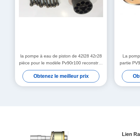
la pompe à eau de piston de 42l28 42r28
La pompe
pièce pour le modèle Pv90r100 reconstruit
partie PV
par pompe de choc
Obtenez le meilleur prix
Obt
Lien Ra