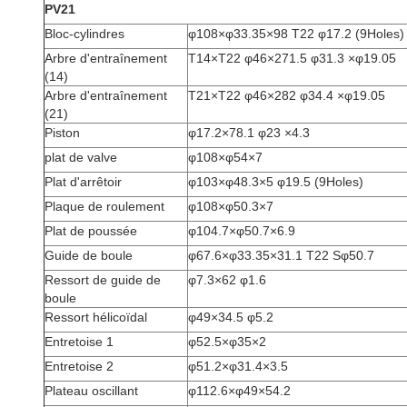
PV21
Bloc-cylindres
φ108×φ33.35×98 T22 φ17.2 (9Holes)
Arbre d'entraînement
T14×T22 φ46×271.5 φ31.3 ×φ19.05
(14)
Arbre d'entraînement
T21×T22 φ46×282 φ34.4 ×φ19.05
(21)
Piston
φ17.2×78.1 φ23 ×4.3
plat de valve
φ108×φ54×7
Plat d'arrêtoir
φ103×φ48.3×5 φ19.5 (9Holes)
Plaque de roulement
φ108×φ50.3×7
Plat de poussée
φ104.7×φ50.7×6.9
Guide de boule
φ67.6×φ33.35×31.1 T22 Sφ50.7
Ressort de guide de
φ7.3×62 φ1.6
boule
Ressort hélicoïdal
φ49×34.5 φ5.2
Entretoise 1
φ52.5×φ35×2
Entretoise 2
φ51.2×φ31.4×3.5
Plateau oscillant
φ112.6×φ49×54.2