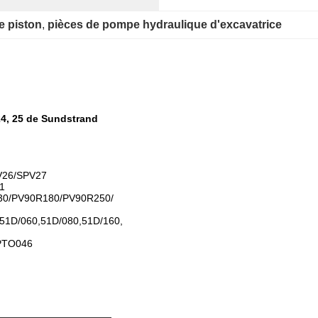
e piston
, 
pièces de pompe hydraulique d'excavatrice
24, 25 de Sundstrand
V26/SPV27
1
0/PV90R180/PV90R250/
51D/060,51D/080,51D/160,
PTO046