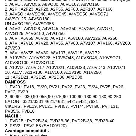
1, A8VO : A8VO55, A8VO80, A8VO107, A8VO160
2, A2F : A2F23, A2F28, A2F55, A2F80, A2F107, A2F160
3, A4VSO : A4VSO40, A4VSO45, A4VSO56, A4VSO71,
A4VSO125, A4VSO180,
UN 4VSO250, A4VSO355
4, A4VG : A4VG28, A4VG45, A4VG50, A4VG56, A4VG71,
A4VG125, A4VG180, A4VG250
5, A6V : A6V55, A6V80, A6V107, A6V160, A6V225, A6V250
6, A7V : A7V16, A7V28, A7V55, A7V80, A7V107, A7V160, A7V200,
A7V250
7, A8V : A8V55, A8V80, A8V107, A8V115, A8V172
8, A10VSO : A10VSO28, A10VSO43, A10VSO45, A10VSO71,
A10VSO100, A10VSO140
9, A10VD : A10VD17, A10VD21, A10VD28, A10VD43, A10VD71
10, A11V : A11V130, A11V160, A11V190, A11V250
11 : AP2D21, AP2D25, AP2D36, AP2D38
DANFOSS
1, PV20 : PV18, PV20, PV21, PV22, PV23, PV24, PV25, PV26,
PV27, PV29
2, 90:90 - 030,90-055,90-075,90-100,90-130,90-180,90-250
EATON : 3321/3331,4621/4631,5421/5431,7621
VIKERS : PVE19, PVE21, PVH57, PVH74, PVH98, PVH131,
PVB5/6, PVB10
NACHI :
1, PVD2B : PVD2B-34, PVD2B-36, PVD2B-38, PVD2B-40
2, PSV2 : PSV2-55 (SH100/120)
Avantage compétitif :
1.
Prix de Competetive ;