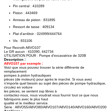
Pin central : 410289
Piston : 443469
Anneau de piston : 831895
Ressort de tasse : 409134
Plat d'arrêtoir : 024999/444764
Vis : 831106
Pour Rexroth A8VO107
Le GR aucun : 410390, 442734
UTILISATION POUR : Pompe d'excavatrice de 320B
Description :
A8VO107 par exemple :
Voici que vous pouvez trouver la série différente de
remplacement
pompes à piston hydrauliques
pièces (de moteurs) pour après le marché. Si vous avez
n'importe quel besoin au sujet des pièces de pompe hydraulique,
circulez en voiture
les pièces, se sentent svp libres à
contactez-nous, nous voudrait vous fournir tout ce que nous
fabriquons avec le plus haut
qualité et le meilleur service.
Série : A8VO55/A8VO80/A8VO107/A8VO140/A8VO160/A8VO200