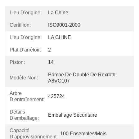
Lieu D'origine:
La Chine
Certifiion:
ISO9001-2000
Lieu D'origine:
LA CHINE
Plat D'arrêtoir:
2
Piston:
14
Pompe De Double De Rexroth 
Modèle Non:
A8VO107
Arbre
425724
D'entraînement:
Détails
Emballage Sécuritaire
D'emballage:
Capacité
100 Ensembles/mois
D'approvisionnement: