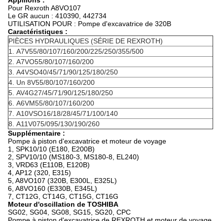
Appliions :
Pour Rexroth A8VO107
Le GR aucun : 410390, 442734
UTILISATION POUR : Pompe d'excavatrice de 320B
Caractéristiques :
PIÈCES HYDRAULIQUES (SÉRIE DE REXROTH)
1.
A7V55/80/107/160/200/225/250/355/500
2.
A7VO55/80/107/160/200
3.
A4VSO40/45/71/90/125/180/250
4.
Un 8V55/80/107/160/200
5.
AV4G27/45/71/90/125/180/250
6.
A6VM55/80/107/160/200
7.
A10VSO16/18/28/45/71/100/140
8.
A11V075/095/130/190/260
Supplémentaire :
Pompe à piston d'excavatrice et moteur de voyage
1, SPK10/10 (E180, E200B)
2, SPV10/10 (MS180-3, MS180-8, EL240)
3, VRD63 (E110B, E120B)
4, AP12 (320, E315)
5, A8VO107 (320B, E300L, E325L)
6, A8VO160 (E330B, E345L)
7, CT12G, CT14G, CT15G, CT16G
Moteur d'oscillation de TOSHIBA
SG02, SG04, SG08, SG15, SG20, CPC
Pompe à piston d'excavatrice de REXROTH et moteur de voyage