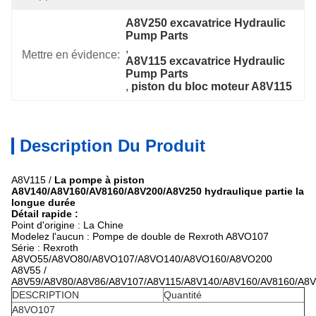
A8V250 excavatrice Hydraulic 
Pump Parts
, 
Mettre en évidence:
A8V115 excavatrice Hydraulic 
Pump Parts
, 
piston du bloc moteur A8V115
Description Du Produit
A8V115 /
La pompe à piston
A8V140/A8V160/AV8160/A8V200/A8V250 hydraulique partie la
longue durée
Détail rapide :
Point d'origine : La Chine
Modelez l'aucun : Pompe de double de Rexroth A8VO107
Série :
Rexroth
A8VO55/A8VO80/A8VO107/A8VO140/A8VO160/A8VO200
A8V55 /
A8V59/A8V80/A8V86/A8V107/A8V115/A8V140/A8V160/AV8160/A8
DESCRIPTION
Quantité
A8VO107