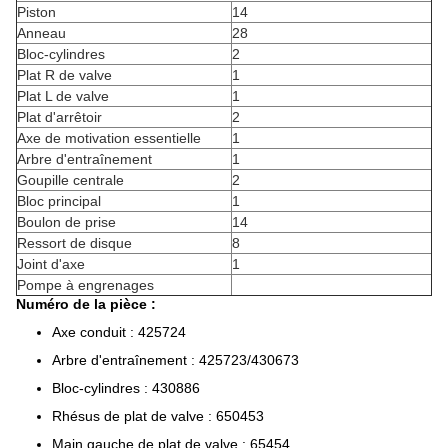
Piston
14
Anneau
28
Bloc-cylindres
2
Plat R de valve
1
Plat L de valve
1
Plat d'arrêtoir
2
Axe de motivation essentielle
1
Arbre d'entraînement
1
Goupille centrale
2
Bloc principal
1
Boulon de prise
14
Ressort de disque
8
Joint d'axe
1
Pompe à engrenages
Numéro de la pièce :
Axe conduit : 425724
Arbre d'entraînement : 425723/430673
Bloc-cylindres : 430886
Rhésus de plat de valve : 650453
Main gauche de plat de valve : 65454