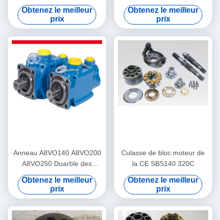
A8VO55 A8VO80 A8VO107
d'A8VO55 A8VO80
Obtenez le meilleur
Obtenez le meilleur
5 mois de garantie
A8VO107
prix
prix
Anneau A8VO140 A8VO200
Culasse de bloc moteur de
A8VO250 Duarble des
la CE SBS140 320C
parties de réparation de
Obtenez le meilleur
Obtenez le meilleur
pompe hydraulique d'OIN 28
prix
prix